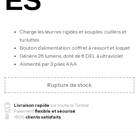
ES
Charge les leurres rigides et souples, cuillers et
turluttes
Bouton d’alimentation, coffret à ressort et loquet
Génère 28 lumens, doté de 8 DEL à ultraviolet
Alimenté par 3 piles AAA
Canne Jigging Sunset Massive Attack
1.83m 120/250gr 30kg
Rupture de stock
,
Cannes
Jigging
340,000
د.ت
379,000
د.ت
Livraison rapide
sur toute la Tunisie
Paiement
flexible et sécurisé
+500
clients satisfaits
Foureau Kalli Kunnan Funda 1.70m
Expanded
,
Bagagerie
Surfcasting