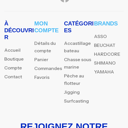
À
MON
CATÉGORI
BRANDS
DÉCOUVRI
COMPTE
ES
ASSO
R
Détails du
Accastillage
BEUCHAT
Accueil
compte
bateau
HARDCORE
Boutique
Panier
Chasse sous
SHIMANO
marine
Compte
Commandes
YAMAHA
Pèche au
Contact
Favoris
flotteur
Jigging
Surfcasting
REJOIGNEZ NOTRE