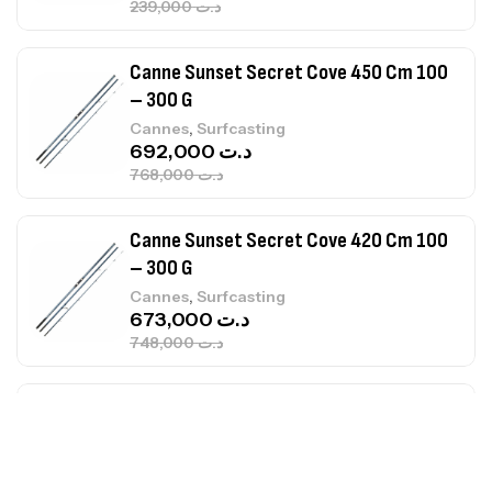
768,000
د.ت
Canne Sunset Secret Cove 420 Cm 100
– 300 G
,
Cannes
Surfcasting
673,000
د.ت
748,000
د.ت
Canne Jigging Sunset Massive Attack
1.83m 120/250gr 30kg
,
Cannes
Jigging
340,000
د.ت
379,000
د.ت
Foureau Kalli Kunnan Funda 1.70m
Expanded
,
Bagagerie
Surfcasting