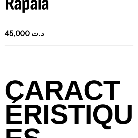
Rapala
Out Of Stock
45,000
د.ت
CARACT
ÉRISTIQU