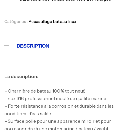
Catégories :
Accastillage bateau
,
Inox
DESCRIPTION
La description:
Canne Jigging Sunset Massive Attack
1.83m 120/250gr 30kg
– Charnière de bateau 100% tout neuf.
,
Cannes
Jigging
-inox 316 professionnel moulé de qualité marine.
340,000
د.ت
– Forte résistance à la corrosion et durable dans les
379,000
د.ت
conditions d’eau salée.
– Surface polie pour une apparence miroir et pour
Foureau Kalli Kunnan Funda 1.70m
correspondre à une motomarine / bateau / yacht