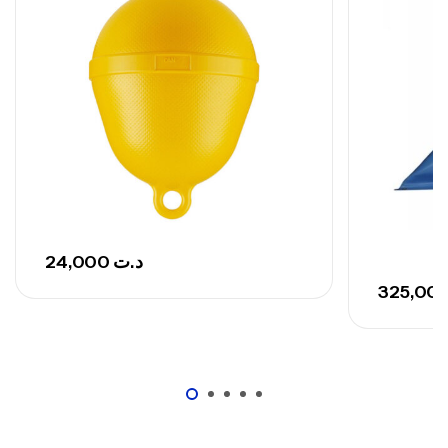
692,000
د.ت
768,000
د.ت
Canne Sunset Secret Cove 420 Cm 100
– 300 G
,
Cannes
Surfcasting
673,000
د.ت
748,000
د.ت
24,000
د.ت