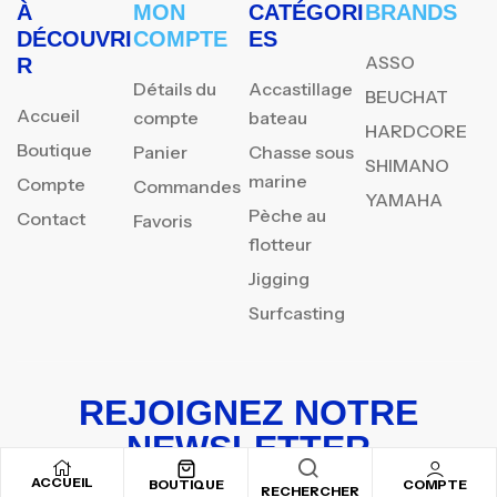
À
MON
CATÉGORI
BRANDS
DÉCOUVRI
COMPTE
ES
ASSO
R
Détails du
Accastillage
BEUCHAT
Accueil
compte
bateau
HARDCORE
Boutique
Panier
Chasse sous
SHIMANO
marine
Compte
Commandes
YAMAHA
Pèche au
Contact
Favoris
flotteur
Jigging
Surfcasting
REJOIGNEZ NOTRE
NEWSLETTER
ACCUEIL
Inscrivez-vous pour recevoir nos offres spéciales
BOUTIQUE
COMPTE
RECHERCHER