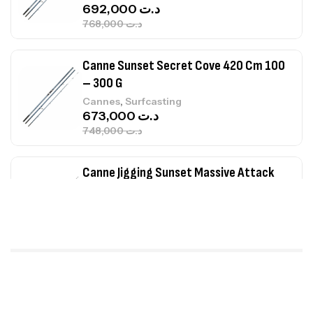
692,000
د.ت
768,000
د.ت
Canne Sunset Secret Cove 420 Cm 100
– 300 G
,
Cannes
Surfcasting
673,000
د.ت
748,000
د.ت
Canne Jigging Sunset Massive Attack
1.83m 120/250gr 30kg
,
Cannes
Jigging
340,000
د.ت
379,000
د.ت
Foureau Kalli Kunnan Funda 1.70m
Expanded