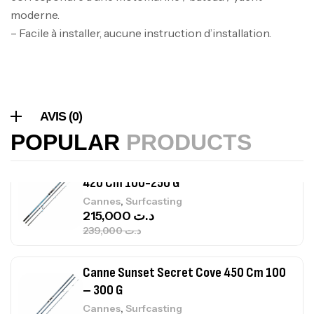
Expanded
moderne.
,
Bagagerie
Surfcasting
– Facile à installer, aucune instruction d’installation.
378,000
د.ت
420,000
د.ت
Volant 3 Branches Inox T26S/35
,
Accastillage bateau
Accessoires bateaux
AVIS (0)
367,000
د.ت
POPULAR
PRODUCTS
Canne Sunset Beachstriker Surf Hybrid
420 Cm 100-250 G
,
Cannes
Surfcasting
215,000
د.ت
239,000
د.ت
Canne Sunset Secret Cove 450 Cm 100
– 300 G
,
Cannes
Surfcasting