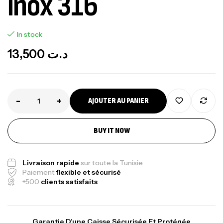
inox 316
In stock
13,500
د.ت
-
+
AJOUTER AU PANIER
BUY IT NOW
Livraison rapide
sur toute la Tunisie
Paiement
flexible et sécurisé
+500
clients satisfaits
Garantie D’une Caisse Sécurisée Et Protégée