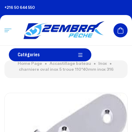
+216 50 644 550
Catégories
Home Page
Accastillage bateau
Inox
charniere oval inox 5 troue 110*40mm inox 316