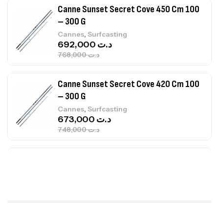
Canne Sunset Secret Cove 450 Cm 100
– 300 G
,
Cannes
Surfcasting
692,000
د.ت
768,000
د.ت
Canne Sunset Secret Cove 420 Cm 100
– 300 G
,
Cannes
Surfcasting
673,000
د.ت
748,000
د.ت
Canne Jigging Sunset Massive Attack
1.83m 120/250gr 30kg
,
Cannes
Jigging
340,000
د.ت
379,000
د.ت