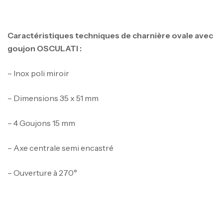
Caractéristiques techniques de charnière ovale avec
goujon OSCULATI :
– Inox poli miroir
– Dimensions 35 x 51 mm
– 4 Goujons 15 mm
– Axe centrale semi encastré
Canne Jigging Sunset Massive Attack
– Ouverture à 270°
1.83m 120/250gr 30kg
,
Cannes
Jigging
340,000
د.ت
379,000
د.ت