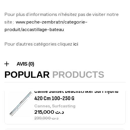
Foureau Kalli Kunnan Funda 1.70m
Pour plus d’informations n’hésitez pas de visiter notre
Expanded
site :
www.peche-zembra.tn/categorie-
,
Bagagerie
Surfcasting
produit/accastillage-bateau
378,000
د.ت
420,000
د.ت
Pour d’autres catégories cliquez
ici
Volant 3 Branches Inox T26S/35
AVIS (0)
,
Accastillage bateau
Accessoires bateaux
367,000
د.ت
POPULAR
PRODUCTS
Canne Sunset Beachstriker Surf Hybrid
420 Cm 100-250 G
,
Cannes
Surfcasting
215,000
د.ت
239,000
د.ت