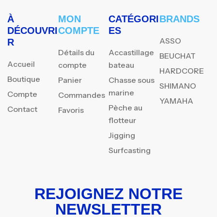
À
MON
CATÉGORI
BRANDS
DÉCOUVRI
COMPTE
ES
ASSO
R
Détails du
Accastillage
BEUCHAT
Accueil
compte
bateau
HARDCORE
Boutique
Panier
Chasse sous
SHIMANO
marine
Compte
Commandes
YAMAHA
Pèche au
Contact
Favoris
flotteur
Jigging
Surfcasting
REJOIGNEZ NOTRE
NEWSLETTER