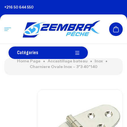
+216 50 644 550
Catégories
Home Page
Accastillage bateau
Inox
Charniere Ovale Inox – 3*3 40*140