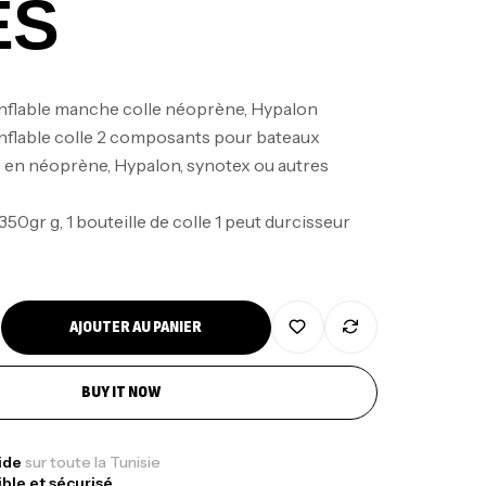
ES
nflable manche colle néoprène, Hypalon
nflable colle 2 composants pour bateaux
 en néoprène, Hypalon, synotex ou autres
nne Jigging Sunset Massive Attack
350gr g, 1 bouteille de colle 1 peut durcisseur
83m 120/250gr 30kg
,
nnes
Jigging
340,000
د.ت
379,000
د.ت
AJOUTER AU PANIER
ureau Kalli Kunnan Funda 1.70m
BUY IT NOW
panded
,
gagerie
Surfcasting
378,000
د.ت
pide
sur toute la Tunisie
ible et sécurisé
420,000
د.ت