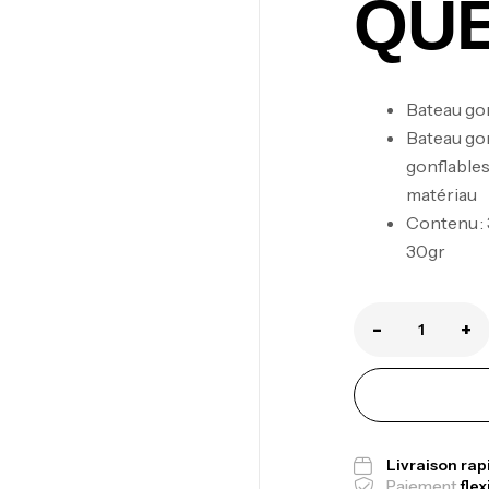
QU
Bateau go
Bateau go
gonflables
matériau
Ca
Contenu : 
1.
30gr
Ca
-
+
Fo
Ex
Ba
Livraison ra
Paiement
flex