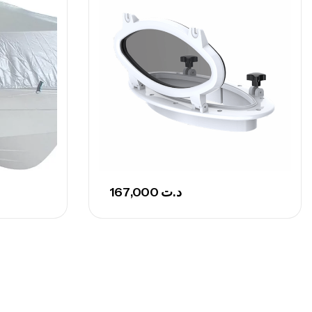
nne Sunset Secret Cove 450 Cm 100
300 G
,
nnes
Surfcasting
692,000
د.ت
768,000
د.ت
nne Sunset Secret Cove 420 Cm 100
300 G
,
nnes
Surfcasting
673,000
د.ت
167,000
د.ت
748,000
د.ت