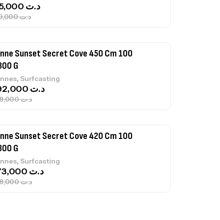
692,000
د.ت
768,000
د.ت
nne Sunset Secret Cove 420 Cm 100
300 G
,
nnes
Surfcasting
673,000
د.ت
748,000
د.ت
nne Jigging Sunset Massive Attack
83m 120/250gr 30kg
,
nnes
Jigging
340,000
د.ت
379,000
د.ت
ureau Kalli Kunnan Funda 1.70m