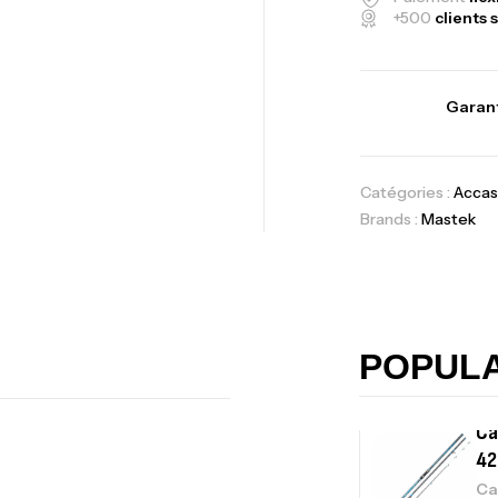
+500
clients s
Vo
Garant
Ac
Catégories :
Accas
Brands :
Mastek
Ca
42
Ca
POPUL
Ca
– 
Ca