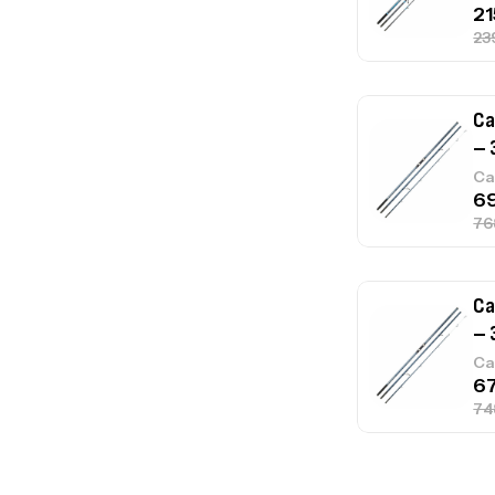
Ca
– 
Ca
Ca
1.
Ca
Fo