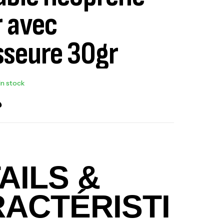
 avec
sseure 30gr
In stock
د
AILS &
ACTÉRISTI