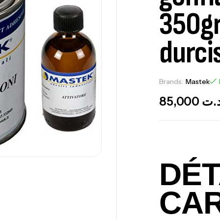
350gr
durci
Brands:
Mastek
85,000
.ت
DÉT
CAR