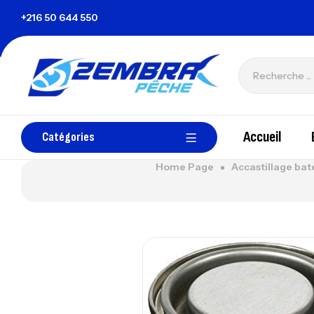
nisie
+216 50 644 550
zembrapechetunisie@gmail.com
Accueil
Catégories
Home Page
Accastillage ba