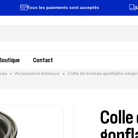
Tous les paiements sont acceptés
Livrais
Boutique
Contact
teau
Accessoires bateaux
Colle de bateau gonflable néopr
Colle
gonfl