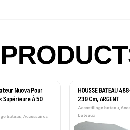
Ex
Ba
PRODUCT
Vo
Ac
sateur Nuova Pour
HOUSSE BATEAU 488
Ca
42
 Supérieure À 50
239 Cm, ARGENT
Ca
r
,
Accastillage bateau
Acce
bateaux
,
age bateau
Accessoires