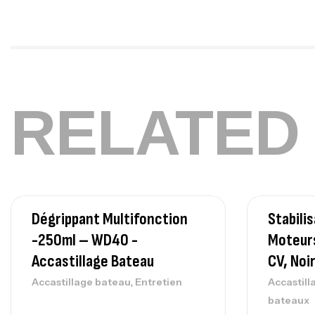
RELATED
Dégrippant Multifonction
Stabili
-250ml – WD40 -
Moteurs
Accastillage Bateau
CV, Noi
,
Accastillage bateau
Entretien
Accastill
bateaux