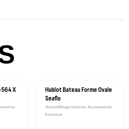
panded
,
gagerie
Surfcasting
378,000
د.ت
420,000
د.ت
S
lant 3 Branches Inox T26S/35
,
castillage bateau
Accessoires bateaux
367,000
د.ت
-564 X
Hublot Bateau Forme Ovale
nne Sunset Beachstriker Surf Hybrid
0 Cm 100-250 G
Seaflo
,
nnes
Surfcasting
,
ssoires
Accastillage bateau
Accessoires
215,000
د.ت
bateaux
239,000
د.ت