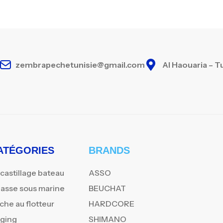
zembrapechetunisie@gmail.com
Al Haouaria – T
ATÉGORIES
BRANDS
castillage bateau
ASSO
asse sous marine
BEUCHAT
che au flotteur
HARDCORE
gging
SHIMANO