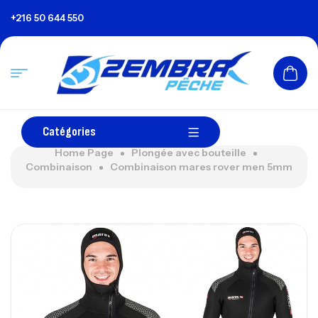
+216 50 644 550
Catégories
Home Page
Plongée avec bouteille
Combinaison
Combinaison mares rover men 5mm