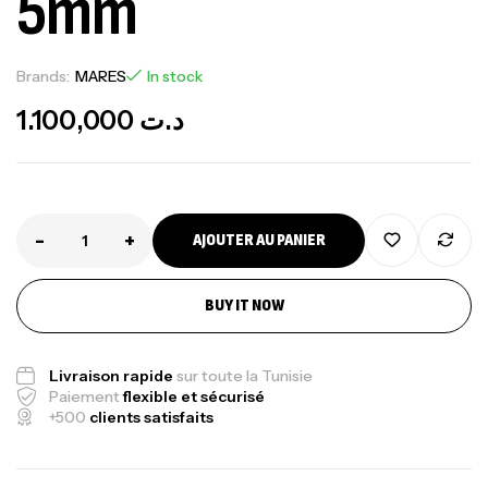
5mm
Brands:
MARES
In stock
1.100,000
د.ت
-
+
AJOUTER AU PANIER
BUY IT NOW
Canne Jigging Sunset Massive Attack
1.83m 120/250gr 30kg
Livraison rapide
sur toute la Tunisie
Paiement
flexible et sécurisé
,
Cannes
Jigging
+500
clients satisfaits
340,000
د.ت
379,000
د.ت