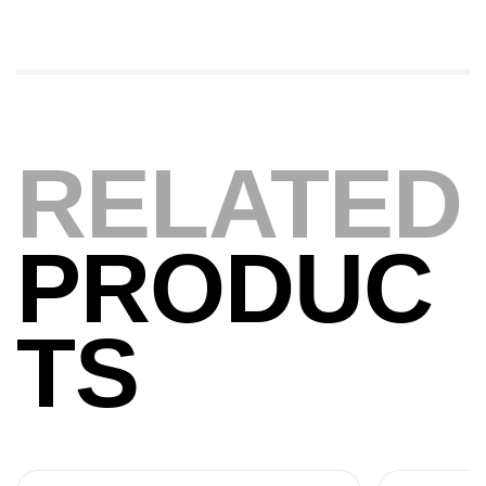
Foureau Kalli Kunnan Funda 1.70m
Expanded
,
Bagagerie
Surfcasting
378,000
د.ت
420,000
د.ت
RELATED
Volant 3 Branches Inox T26S/35
,
Accastillage bateau
Accessoires bateaux
PRODUC
367,000
د.ت
Canne Sunset Beachstriker Surf Hybrid
TS
420 Cm 100-250 G
,
Cannes
Surfcasting
215,000
د.ت
239,000
د.ت