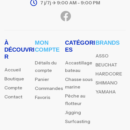
7 j/7j -> 9:00 AM - 9:00 PM
À
MON
CATÉGORI
BRANDS
DÉCOUVRI
COMPTE
ES
ASSO
R
Détails du
Accastillage
BEUCHAT
Accueil
compte
bateau
HARDCORE
Boutique
Panier
Chasse sous
SHIMANO
marine
Compte
Commandes
YAMAHA
Pèche au
Contact
Favoris
flotteur
Jigging
Surfcasting