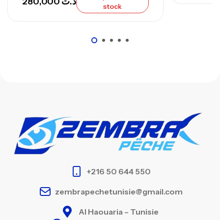
280,000
د.ت
stock
+216 50 644 550
zembrapechetunisie@gmail.com
Al Haouaria – Tunisie