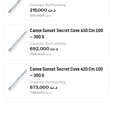
Canne Sunset Secret Cove 450 Cm 100
– 300 G
,
Cannes
Surfcasting
692,000
د.ت
768,000
د.ت
Canne Sunset Secret Cove 420 Cm 100
– 300 G
,
Cannes
Surfcasting
673,000
د.ت
748,000
د.ت
Canne Jigging Sunset Massive Attack
1.83m 120/250gr 30kg
,
Cannes
Jigging
340,000
د.ت
379,000
د.ت