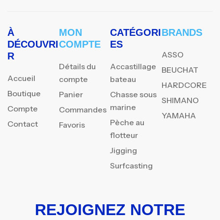
À
MON
CATÉGORI
BRANDS
DÉCOUVRI
COMPTE
ES
ASSO
R
Détails du
Accastillage
BEUCHAT
Accueil
compte
bateau
HARDCORE
Boutique
Panier
Chasse sous
SHIMANO
marine
Compte
Commandes
YAMAHA
Pèche au
Contact
Favoris
flotteur
Jigging
Surfcasting
REJOIGNEZ NOTRE