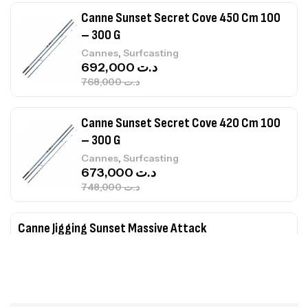
Canne Sunset Secret Cove 450 Cm 100
– 300 G
,
Cannes
Surfcasting
692,000
د.ت
768,000
د.ت
Canne Sunset Secret Cove 420 Cm 100
– 300 G
,
Cannes
Surfcasting
673,000
د.ت
748,000
د.ت
Canne Jigging Sunset Massive Attack
1.83m 120/250gr 30kg
,
Cannes
Jigging
340,000
د.ت
379,000
د.ت