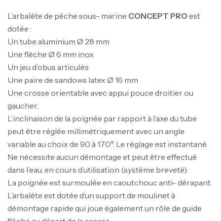
L’arbalète de pêche sous- marine
CONCEPT PRO
est
dotée :
Un tube aluminium Ø 28 mm
Une flèche Ø 6 mm inox
Un jeu d’obus articulés
Une paire de sandows latex Ø 16 mm
Une crosse orientable avec appui pouce droitier ou
gaucher.
L’inclinaison de la poignée par rapport à l’axe du tube
peut être réglée millimétriquement avec un angle
variable au choix de 90 à 170°. Le réglage est instantané.
Ne nécessite aucun démontage et peut être effectué
dans l’eau, en cours d’utilisation (système breveté).
Canne Jigging Sunset Massive Attack
La poignée est surmoulée en caoutchouc anti- dérapant.
1.83m 120/250gr 30kg
L’arbalète est dotée d’un support de moulinet à
,
Cannes
Jigging
démontage rapide qui joue également un rôle de guide
340,000
د.ت
flèche au départ de la crosse.