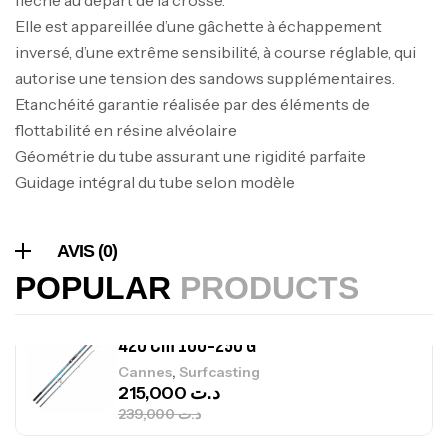
379,000
د.ت
Elle est appareillée d’une gâchette à échappement
inversé, d’une extrême sensibilité, à course réglable, qui
Foureau Kalli Kunnan Funda 1.70m
autorise une tension des sandows supplémentaires.
Expanded
Etanchéité garantie réalisée par des éléments de
,
Bagagerie
Surfcasting
flottabilité en résine alvéolaire
378,000
د.ت
Géométrie du tube assurant une rigidité parfaite
420,000
د.ت
Guidage intégral du tube selon modèle
Volant 3 Branches Inox T26S/35
,
Accastillage bateau
Accessoires bateaux
AVIS (0)
367,000
د.ت
POPULAR
PRODUCTS
Canne Sunset Beachstriker Surf Hybrid
420 Cm 100-250 G
,
Cannes
Surfcasting
215,000
د.ت
239,000
د.ت