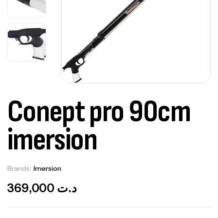
Conept pro 90cm
imersion
Brands:
Imersion
Out Of Stock
369,000
د.ت