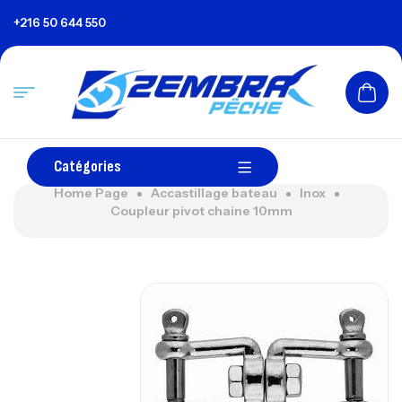
+216 50 644 550
Catégories
Home Page
Accastillage bateau
Inox
Coupleur pivot chaine 10mm