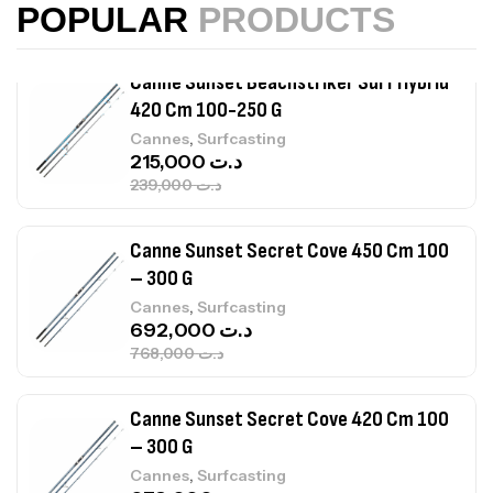
Canne Sunset Beachstriker Surf Hybrid
POPULAR
PRODUCTS
420 Cm 100-250 G
,
Cannes
Surfcasting
215,000
د.ت
239,000
د.ت
Canne Sunset Secret Cove 450 Cm 100
– 300 G
,
Cannes
Surfcasting
692,000
د.ت
768,000
د.ت
Canne Sunset Secret Cove 420 Cm 100
– 300 G
,
Cannes
Surfcasting
673,000
د.ت
748,000
د.ت