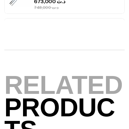
Canne Jigging Sunset Massive Attack
1.83m 120/250gr 30kg
,
Cannes
Jigging
340,000
د.ت
379,000
د.ت
Foureau Kalli Kunnan Funda 1.70m
Expanded
,
Bagagerie
Surfcasting
378,000
د.ت
RELATED
420,000
د.ت
Volant 3 Branches Inox T26S/35
PRODUC
,
Accastillage bateau
Accessoires bateaux
367,000
د.ت