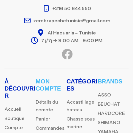
+216 50 644 550
zembrapechetunisie@gmail.com
Al Haouaria – Tunisie
7 j/7j -> 9:00 AM - 9:00 PM
À
MON
CATÉGORI
BRANDS
DÉCOUVRI
COMPTE
ES
ASSO
R
Détails du
Accastillage
BEUCHAT
Accueil
compte
bateau
HARDCORE
Boutique
Panier
Chasse sous
SHIMANO
marine
Compte
Commandes
YAMAHA