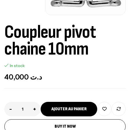
Coupleur pivot
chaine 10mm
In stock
40,000
د.ت
-
+
AJOUTER AU PANIER
BUY IT NOW