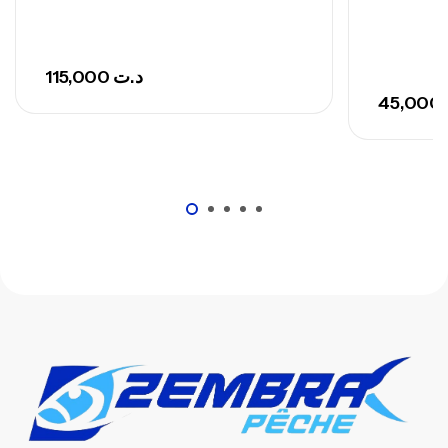
115,000
د.ت
45,000