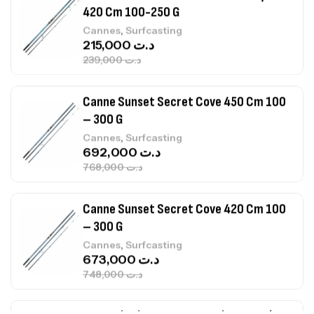
Canne Sunset Secret Cove 450 Cm 100
– 300 G
,
Cannes
Surfcasting
692,000
د.ت
768,000
د.ت
Canne Sunset Secret Cove 420 Cm 100
– 300 G
,
Cannes
Surfcasting
673,000
د.ت
748,000
د.ت
Canne Jigging Sunset Massive Attack
1.83m 120/250gr 30kg
,
Cannes
Jigging
340,000
د.ت
379,000
د.ت