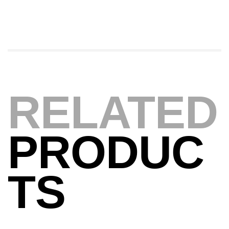
Foureau Kalli Kunnan Funda 1.70m
Expanded
,
Bagagerie
Surfcasting
378,000
د.ت
420,000
د.ت
Volant 3 Branches Inox T26S/35
RELATED
,
Accastillage bateau
Accessoires bateaux
367,000
د.ت
PRODUC
Canne Sunset Beachstriker Surf Hybrid
420 Cm 100-250 G
TS
,
Cannes
Surfcasting
215,000
د.ت
239,000
د.ت