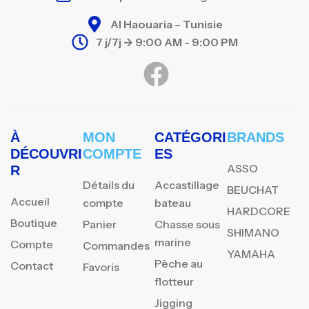
Al Haouaria – Tunisie
7 j/7j -> 9:00 AM - 9:00 PM
À
MON
CATÉGORI
BRANDS
DÉCOUVRI
COMPTE
ES
ASSO
R
Détails du
Accastillage
BEUCHAT
Accueil
compte
bateau
HARDCORE
Boutique
Panier
Chasse sous
SHIMANO
marine
Compte
Commandes
YAMAHA
Pèche au
Contact
Favoris
flotteur
Jigging