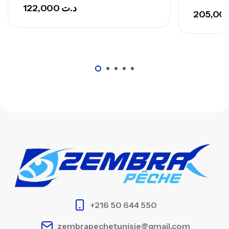
122,000
د.ت
+216 50 644 550
zembrapechetunisie@gmail.com