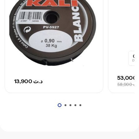
,
Cannes
Surfcasting
673,000
د.ت
748,000
د.ت
0
Day
53,000
13,900
د.ت
58,900
.ت