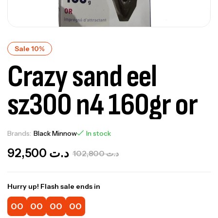
Sale 10%
Crazy sand eel
sz300 n4 160gr or
Brands:
Black Minnow
In stock
92,500
د.ت
102,800
د.ت
Hurry up! Flash sale ends in
00
00
00
00