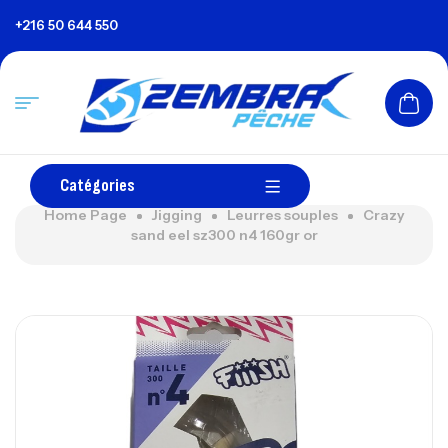
+216 50 644 550
Catégories
Home Page
Jigging
Leurres souples
Crazy
sand eel sz300 n4 160gr or