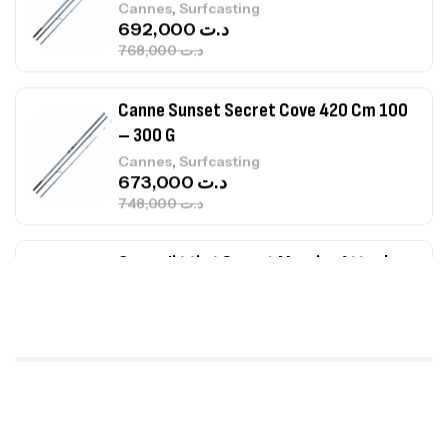
,
Cannes
Surfcasting
673,000
د.ت
748,000
د.ت
Canne Jigging Sunset Massive Attack
1.83m 120/250gr 30kg
,
Cannes
Jigging
340,000
د.ت
379,000
د.ت
Foureau Kalli Kunnan Funda 1.70m
Expanded
,
Bagagerie
Surfcasting
378,000
د.ت
420,000
د.ت
Volant 3 Branches Inox T26S/35