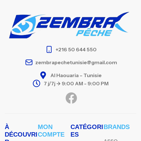
+216 50 644 550
zembrapechetunisie@gmail.com
Al Haouaria – Tunisie
7 j/7j -> 9:00 AM - 9:00 PM
À
MON
CATÉGORI
BRANDS
DÉCOUVRI
COMPTE
ES
ASSO