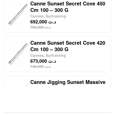
Canne Sunset Secret Cove 420
Cm 100 – 300 G
,
Cannes
Surfcasting
673,000
د.ت
748,000
د.ت
Canne Jigging Sunset Massive
Attack 1.83m 120/250gr 30kg
,
Cannes
Jigging
340,000
د.ت
379,000
د.ت
Foureau Kalli Kunnan Funda
1.70m Expanded
,
Bagagerie
Surfcasting
378,000
د.ت
420,000
د.ت