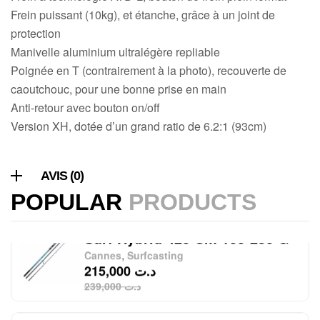
Frein puissant (10kg), et étanche, grâce à un joint de
protection
Volant 3 Branches Inox
Manivelle aluminium ultralégère repliable
T26S/35
Poignée en T (contrairement à la photo), recouverte de
,
Accastillage bateau
Accessoires bateaux
caoutchouc, pour une bonne prise en main
367,000
د.ت
Anti-retour avec bouton on/off
Version XH, dotée d’un grand ratio de 6.2:1 (93cm)
Canne Sunset Beachstriker
Surf Hybrid 420 Cm 100-250 G
,
Cannes
Surfcasting
AVIS (0)
215,000
د.ت
POPULAR
PRODUCTS
239,000
د.ت
Canne Sunset Secret Cove 450
Cm 100 – 300 G
,
Cannes
Surfcasting
692,000
د.ت
768,000
د.ت