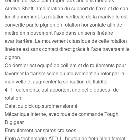
section de -33% par rapport aux anciens modèles.
Airdive Shaft: amélioration du support de l’axe et de son
fonctionnement. La rotation verticale de la manivelle est
convertie par le pignon en rotation horizontale afin de
mettre en mouvement l’axe dans un sens linéaire
avant/arrière. Le mouvement classique de cette rotation
linéaire est sans contact direct grâce à l’axe traversant le
pignon.
Canne Jigging Sunset Massive
Ce dernier est équipé de colliers et de roulements pour
Attack 1.83m 120/250gr 30kg
favoriser la transmission du mouvement au rotor par la
,
Cannes
Jigging
manivelle et augmenter la sensation de fluidité.
340,000
د.ت
4+1 roulements, qui apportent une belle douceur de
379,000
د.ت
rotation
Galet du pick up surdimensionné
Foureau Kalli Kunnan Funda
Mécanique interne, avec roue de commande Tough
1.70m Expanded
Digigear
,
Bagagerie
Surfcasting
Enroulement par spires croisées
378,000
د.ت
Frein à technologie ATD-L, bouton de frein plein format
420,000
د.ت