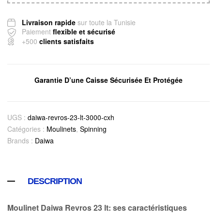
Livraison rapide
sur toute la Tunisie
Paiement
flexible et sécurisé
+500
clients satisfaits
Garantie D’une Caisse Sécurisée Et Protégée
UGS :
daiwa-revros-23-lt-3000-cxh
Catégories :
Moulinets
,
Spinning
Brands :
Daiwa
DESCRIPTION
Moulinet Daiwa Revros 23 lt: ses caractéristiques