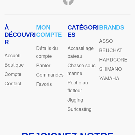
À
MON
CATÉGORI
BRANDS
DÉCOUVRI
COMPTE
ES
ASSO
R
Détails du
Accastillage
BEUCHAT
Accueil
compte
bateau
HARDCORE
Boutique
Panier
Chasse sous
SHIMANO
marine
Compte
Commandes
YAMAHA
Pèche au
Contact
Favoris
flotteur
Jigging
Surfcasting