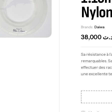
Nylo
Brands:
Daiwa
O
38,000
.ت
Ca
Sa résistance à 
1.
remarquables. Sa
Ca
effectuer des ra
une excellente t
Fo
Ex
Ba