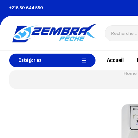
isie
+216 50 644 550
zembrapechetunisie@gmail.com
Accueil
Catégories
Home 