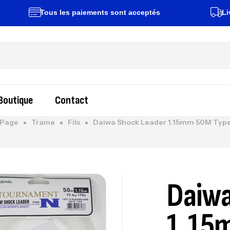
Tous les paiements sont acceptés
Livraiso
Boutique
Contact
Page
Traine
Fils
Daiwa Shock Leader 1.15mm 50M Type
Daiwa
1.15