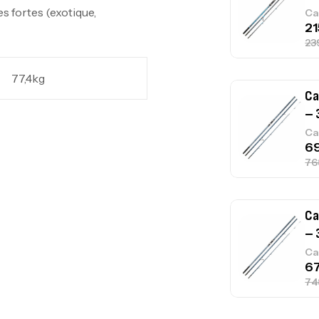
s fortes (exotique,
Ca
77,4kg
Ca
– 
Ca
Ca
1.
Ca