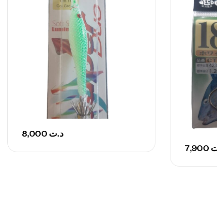
8,000
د.ت
7,900
ت