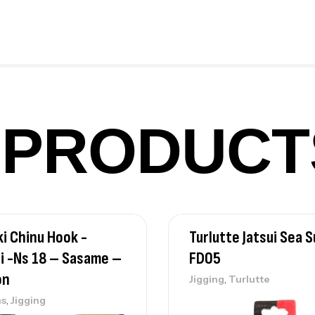
Fo
Ex
Ba
PRODUCT
Vo
Ac
i Chinu Hook -
Turlutte Jatsui Sea S
Ca
42
i -ns 18 – Sasame –
FD05
Ca
on
,
Jigging
Turlutte
,
s
Jigging