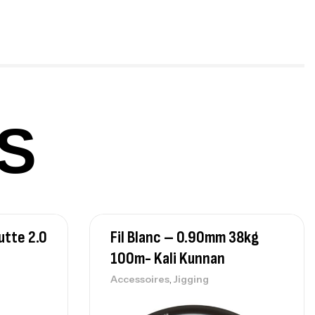
ureau Kalli Kunnan Funda 1.70m
panded
,
gagerie
Surfcasting
378,000
د.ت
420,000
د.ت
S
lant 3 Branches Inox T26S/35
,
castillage bateau
Accessoires bateaux
367,000
د.ت
utte 2.0
Fil Blanc – 0.90mm 38kg
nne Sunset Beachstriker Surf Hybrid
0 Cm 100-250 G
100m- Kali Kunnan
,
nnes
Surfcasting
,
Accessoires
Jigging
215,000
د.ت
239,000
د.ت