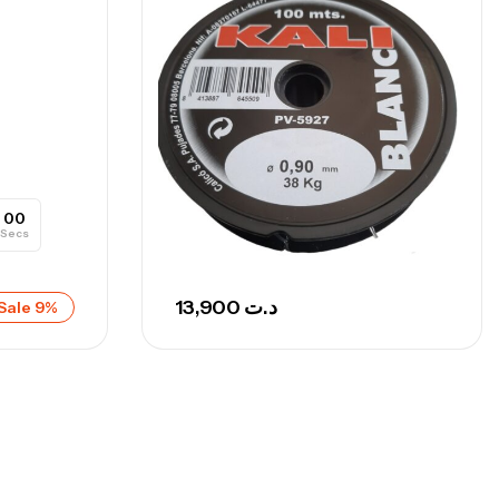
nne Sunset Secret Cove 450 Cm 100
300 G
,
nnes
Surfcasting
692,000
د.ت
768,000
د.ت
00
Secs
nne Sunset Secret Cove 420 Cm 100
300 G
13,900
د.ت
,
Sale 9%
nnes
Surfcasting
673,000
د.ت
748,000
د.ت