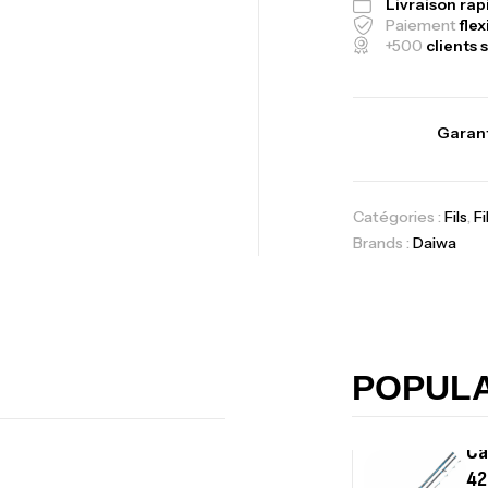
Livraison ra
Paiement
flex
+500
clients s
Vo
Garant
Ac
Catégories :
Fils
,
Fi
Brands :
Daiwa
Ca
42
Ca
POPUL
Ca
– 