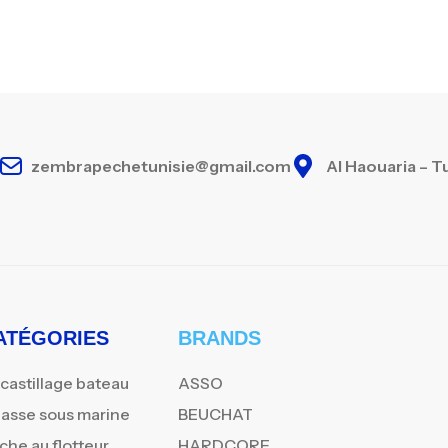
zembrapechetunisie@gmail.com
Al Haouaria – T
ATÉGORIES
BRANDS
castillage bateau
ASSO
asse sous marine
BEUCHAT
che au flotteur
HARDCORE