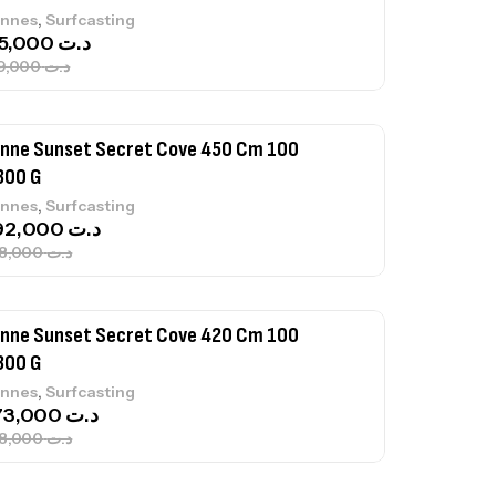
,
nnes
Surfcasting
692,000
د.ت
768,000
د.ت
nne Sunset Secret Cove 420 Cm 100
300 G
,
nnes
Surfcasting
673,000
د.ت
748,000
د.ت
nne Jigging Sunset Massive Attack
83m 120/250gr 30kg
,
nnes
Jigging
340,000
د.ت
379,000
د.ت