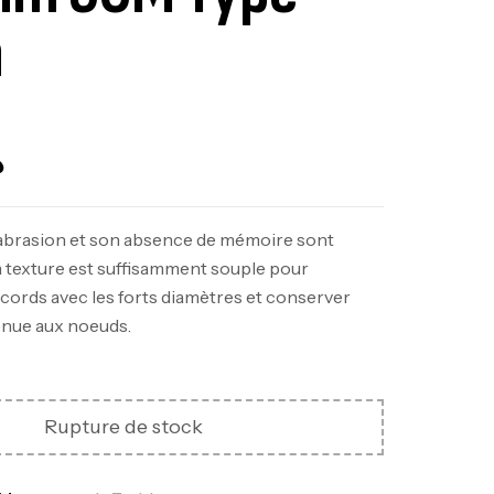
n
ut Of Stock
د
nne Jigging Sunset Massive Attack
l’abrasion et son absence de mémoire sont
83m 120/250gr 30kg
 texture est suffisamment souple pour
,
nnes
Jigging
ccords avec les forts diamètres et conserver
340,000
د.ت
enue aux noeuds.
379,000
د.ت
ureau Kalli Kunnan Funda 1.70m
Rupture de stock
panded
,
gagerie
Surfcasting