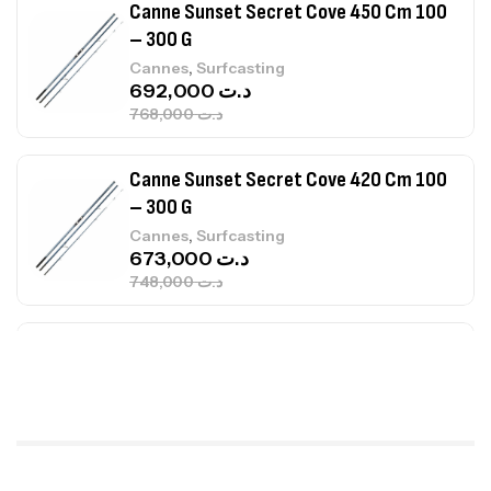
768,000
د.ت
Canne Sunset Secret Cove 420 Cm 100
– 300 G
,
Cannes
Surfcasting
673,000
د.ت
748,000
د.ت
Canne Jigging Sunset Massive Attack
1.83m 120/250gr 30kg
,
Cannes
Jigging
340,000
د.ت
379,000
د.ت
Foureau Kalli Kunnan Funda 1.70m
Expanded
,
Bagagerie
Surfcasting