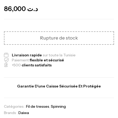
86,000
د.ت
Rupture de stock
Livraison rapide
sur toute la Tunisie
Canne Jigging Sunset Massive Attack
Paiement
flexible et sécurisé
+500
clients satisfaits
1.83m 120/250gr 30kg
,
Cannes
Jigging
340,000
د.ت
379,000
د.ت
Garantie D’une Caisse Sécurisée Et Protégée
Foureau Kalli Kunnan Funda 1.70m
Catégories :
Fil de tresses
,
Spinning
Expanded
Brands :
Daiwa
,
Bagagerie
Surfcasting