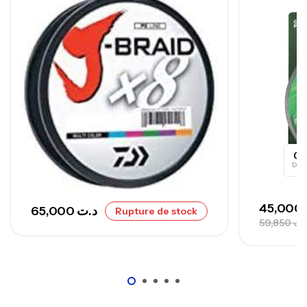
768,000
د.ت
Canne Sunset Secret Cove 420 Cm 100
– 300 G
,
Cannes
Surfcasting
673,000
د.ت
748,000
د.ت
0
Day
45,000
65,000
د.ت
Rupture de stock
59,850
.ت