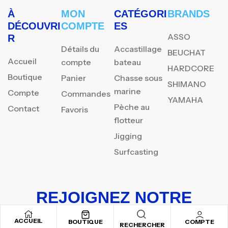
À
MON
CATÉGORI
BRANDS
DÉCOUVRI
COMPTE
ES
ASSO
R
Détails du
Accastillage
BEUCHAT
Accueil
compte
bateau
HARDCORE
Boutique
Panier
Chasse sous
SHIMANO
marine
Compte
Commandes
YAMAHA
Pèche au
Contact
Favoris
flotteur
Jigging
Surfcasting
REJOIGNEZ NOTRE
NEWSLETTER
ACCUEIL
BOUTIQUE
COMPTE
RECHERCHER