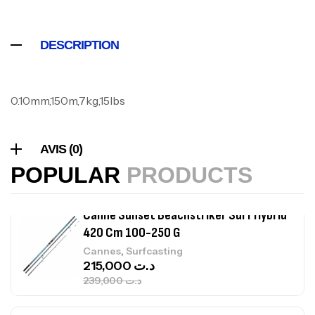
378,000
د.ت
420,000
د.ت
DESCRIPTION
Volant 3 Branches Inox T26S/35
,
Accastillage bateau
Accessoires bateaux
0.10mm,150m,7kg,15lbs
367,000
د.ت
AVIS (0)
Canne Sunset Beachstriker Surf Hybrid
420 Cm 100-250 G
POPULAR
PRODUCTS
,
Cannes
Surfcasting
215,000
د.ت
239,000
د.ت
Canne Sunset Secret Cove 450 Cm 100
– 300 G
,
Cannes
Surfcasting
692,000
د.ت