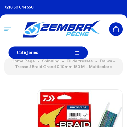
+216 50 644 550
Catégories
Home Page
Spinning
Fil de tresses
Daiwa –
Tresse J Braid Grand 0.10mm 150 M – Multicolore