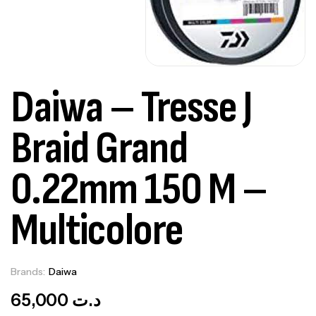
Daiwa – Tresse J
Braid Grand
0.22mm 150 M –
Multicolore
Brands:
Daiwa
Out Of Stock
65,000
د.ت