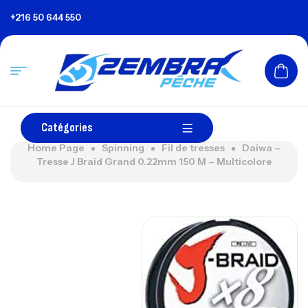
+216 50 644 550
Catégories
Home Page
Spinning
Fil de tresses
Daiwa –
Tresse J Braid Grand 0.22mm 150 M – Multicolore