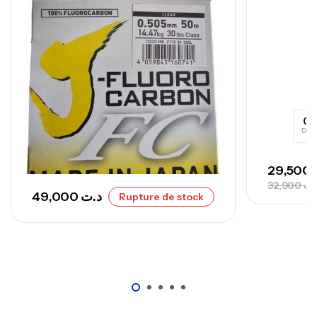
,
Cannes
Surfcasting
673,000
د.ت
748,000
د.ت
0
Day
29,500
32,900
.ت
49,000
د.ت
Rupture de stock