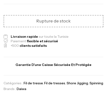
Rupture de stock
Canne Jigging Sunset Massive Attack
1.83m 120/250gr 30kg
Livraison rapide
sur toute la Tunisie
,
Cannes
Jigging
Paiement
flexible et sécurisé
340,000
د.ت
+500
clients satisfaits
379,000
د.ت
Foureau Kalli Kunnan Funda 1.70m
Garantie D’une Caisse Sécurisée Et Protégée
Expanded
,
Bagagerie
Surfcasting
378,000
د.ت
Catégories :
Fil de tresse
,
Fil de tresses
,
Shore Jigging
,
Spinning
420,000
د.ت
Brands :
Daiwa
Volant 3 Branches Inox T26S/35