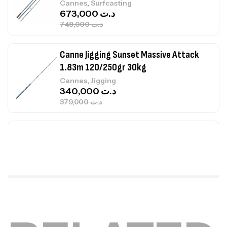
,
Cannes
Surfcasting
673,000
د.ت
748,000
د.ت
Canne Jigging Sunset Massive Attack
1.83m 120/250gr 30kg
,
Cannes
Jigging
340,000
د.ت
379,000
د.ت
Foureau Kalli Kunnan Funda 1.70m
Expanded
,
Bagagerie
Surfcasting
378,000
د.ت
420,000
د.ت
Volant 3 Branches Inox T26S/35