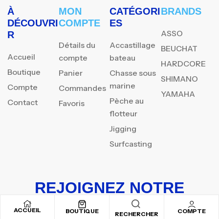
À
MON
CATÉGORI
BRANDS
DÉCOUVRI
COMPTE
ES
ASSO
R
Détails du
Accastillage
BEUCHAT
Accueil
compte
bateau
HARDCORE
Boutique
Panier
Chasse sous
SHIMANO
marine
Compte
Commandes
YAMAHA
Pèche au
Contact
Favoris
flotteur
Jigging
Surfcasting
REJOIGNEZ NOTRE
NEWSLETTER
ACCUEIL
BOUTIQUE
COMPTE
RECHERCHER