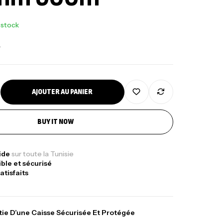
 stock
د
AJOUTER AU PANIER
BUY IT NOW
pide
sur toute la Tunisie
ible et sécurisé
atisfaits
ie D’une Caisse Sécurisée Et Protégée
Sunset Massive Attack
340,000
د.ت