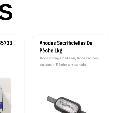
0 Cm 100-250 G
S
,
nnes
Surfcasting
215,000
د.ت
239,000
د.ت
nne Sunset Secret Cove 450 Cm 100
65733
Anodes Sacrificielles De
300 G
Pêche 1kg
,
nnes
Surfcasting
692,000
د.ت
,
Accastillage bateau
Accessoires
768,000
د.ت
,
bateaux
Pêche artisanale
nne Sunset Secret Cove 420 Cm 100
300 G
,
nnes
Surfcasting
673,000
د.ت
748,000
د.ت