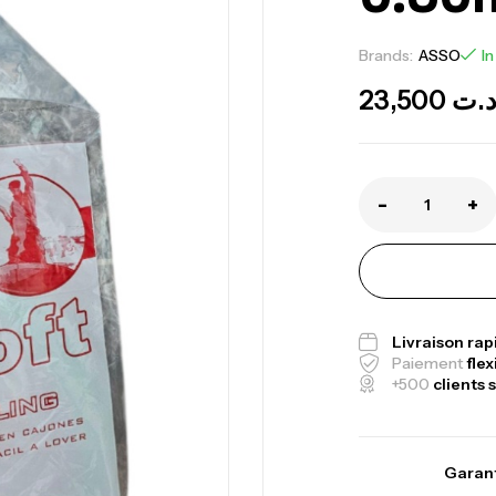
Brands:
ASSO
In
23,500
.ت
-
+
Livraison ra
Paiement
flex
+500
clients s
Garant
Canne Jigging 