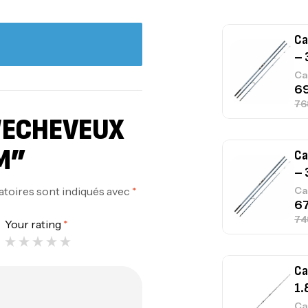
Ca
– 
Ca
 “ECHEVEUX
M”
Ca
– 
atoires sont indiqués avec
*
Ca
Your rating
*
Ca
1.
Ca