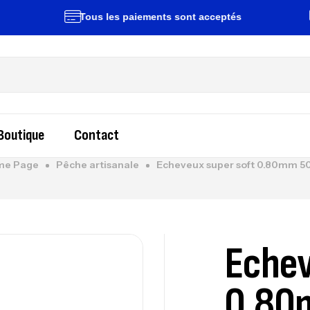
Tous les paiements sont acceptés
Liv
Boutique
Contact
me Page
Pêche artisanale
Echeveux super soft 0.80mm 
Echev
0.80