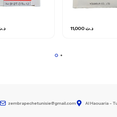
د.ت
11,000
د.ت
zembrapechetunisie@gmail.com
Al Haouaria – T