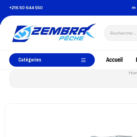
a Tunisie
+216 50 644 550
zembrapechetunisie@gmail.com
Accueil
Catégories
Ho