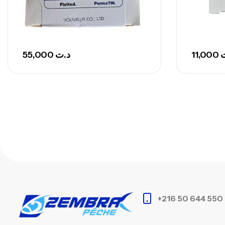
55,000
د.ت
11,000
+216 50 644 550