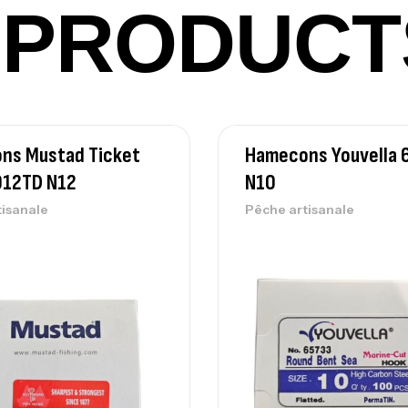
42
PRODUCT
Ca
Ca
ns Mustad Ticket
Hamecons Youvella 
– 
912TD N12
N10
Ca
tisanale
Pêche artisanale
Ca
– 
Ca