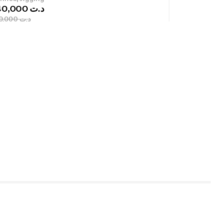
340,000
د.ت
379,000
د.ت
ureau Kalli Kunnan Funda 1.70m
panded
,
gagerie
Surfcasting
378,000
د.ت
420,000
د.ت
lant 3 Branches Inox T26S/35
,
castillage bateau
Accessoires bateaux
367,000
د.ت
nne Sunset Beachstriker Surf Hybrid