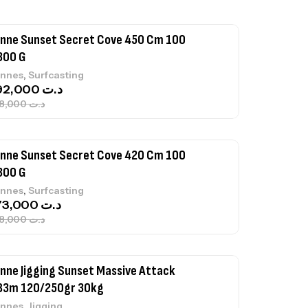
nne Sunset Secret Cove 450 Cm 100
300 G
,
nnes
Surfcasting
692,000
د.ت
768,000
د.ت
nne Sunset Secret Cove 420 Cm 100
300 G
,
nnes
Surfcasting
673,000
د.ت
748,000
د.ت
nne Jigging Sunset Massive Attack
83m 120/250gr 30kg
,
nnes
Jigging