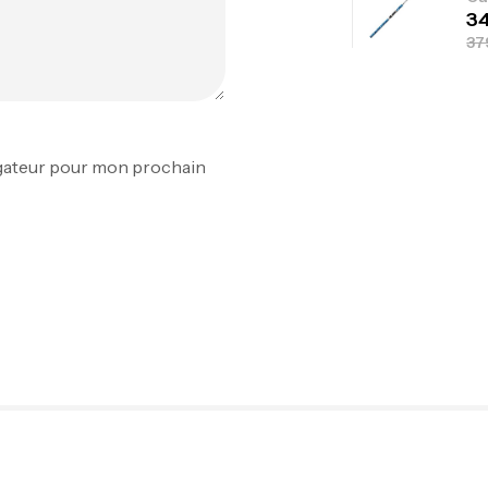
Fo
Ex
igateur pour mon prochain
Ba
Vo
Ac
Ca