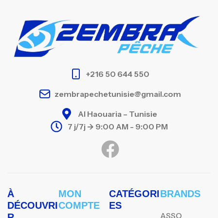
+216 50 644 550
zembrapechetunisie@gmail.com
Al Haouaria – Tunisie
7 j/7j -> 9:00 AM - 9:00 PM
À
MON
CATÉGORI
BRANDS
DÉCOUVRI
COMPTE
ES
ASSO
R