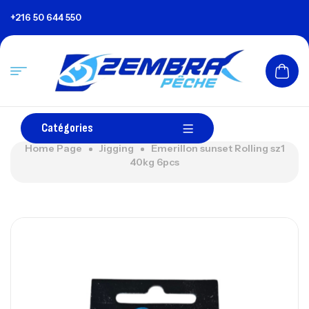
+216 50 644 550
Catégories
Home Page
Jigging
Emerillon sunset Rolling sz1
40kg 6pcs