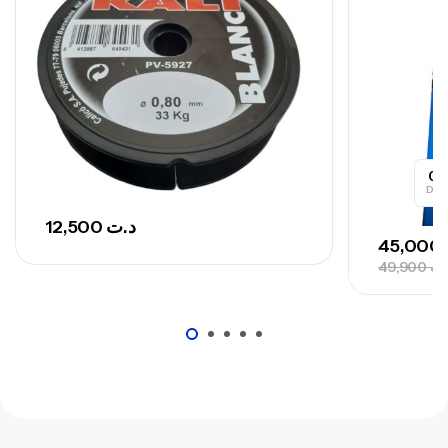
748,000
د.ت
0
Day
12,500
د.ت
45,000
49,900
.ت