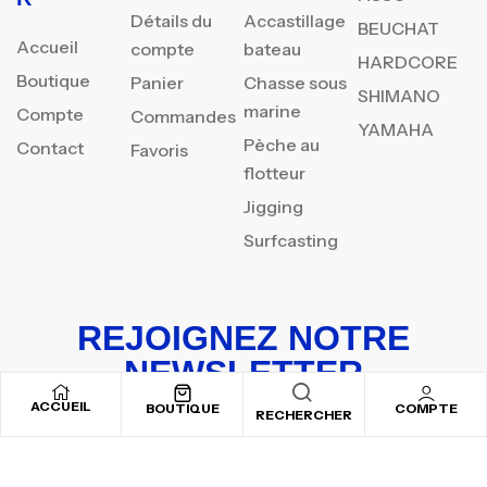
Détails du
Accastillage
BEUCHAT
Accueil
compte
bateau
HARDCORE
Boutique
Panier
Chasse sous
SHIMANO
marine
Compte
Commandes
YAMAHA
Pèche au
Contact
Favoris
flotteur
Jigging
Surfcasting
REJOIGNEZ NOTRE
NEWSLETTER
ACCUEIL
Inscrivez-vous pour recevoir nos offres spéciales
BOUTIQUE
COMPTE
RECHERCHER