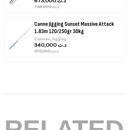
673,000
د.ت
748,000
د.ت
Canne Jigging Sunset Massive Attack
1.83m 120/250gr 30kg
,
Cannes
Jigging
340,000
د.ت
379,000
د.ت
Foureau Kalli Kunnan Funda 1.70m
Expanded
,
Bagagerie
Surfcasting
378,000
د.ت
420,000
د.ت
Volant 3 Branches Inox T26S/35
RELATED
,
Accastillage bateau
Accessoires bateaux
367,000
د.ت