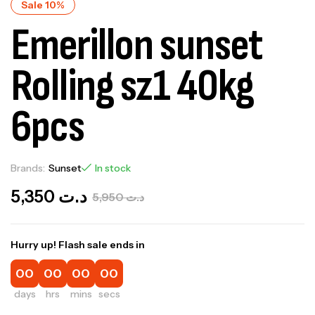
Sale 10%
Emerillon sunset
Rolling sz1 40kg
6pcs
Brands:
Sunset
In stock
5,350
د.ت
5,950
د.ت
Hurry up! Flash sale ends in
00
00
00
00
days
hrs
mins
secs