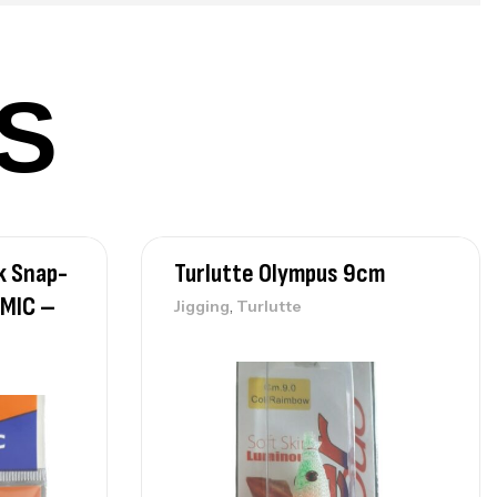
378,000
د.ت
420,000
د.ت
S
lant 3 Branches Inox T26S/35
,
castillage bateau
Accessoires bateaux
367,000
د.ت
k Snap-
Turlutte Olympus 9cm
nne Sunset Beachstriker Surf Hybrid
0 Cm 100-250 G
LMIC –
,
Jigging
Turlutte
,
nnes
Surfcasting
215,000
د.ت
239,000
د.ت
nne Sunset Secret Cove 450 Cm 100
300 G