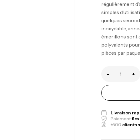
régulièrement d’
simples d’utilisa
quelques seconde
inoxydable, anne
émerillons sont d
Ca
polyvalents pour
1.
pièces par paque
Ca
-
+
Fo
Ex
Ba
Livraison ra
Paiement
flex
+500
clients s