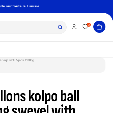
oute la Tunisie
zembrapechetunisie@gmail.com
2
 snap sz6 5pcs 118kg
llons kolpo ball
ng swevel with