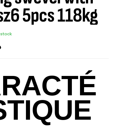
sz6 5pcs 118kg
 stock
د
RACTÉ
STIQUE