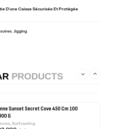
lant 3 Branches Inox T26S/35
ie D’une Caisse Sécurisée Et Protégée
,
castillage bateau
Accessoires bateaux
367,000
د.ت
soires
,
Jigging
nne Sunset Beachstriker Surf Hybrid
0 Cm 100-250 G
,
nnes
Surfcasting
215,000
د.ت
239,000
د.ت
AR
PRODUCTS
nne Sunset Secret Cove 450 Cm 100
300 G
,
nnes
Surfcasting
692,000
د.ت
768,000
د.ت