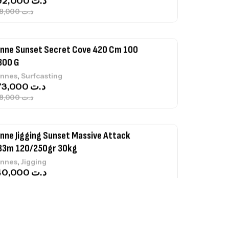
nne Sunset Secret Cove 420 Cm 100
300 G
,
nnes
Surfcasting
673,000
د.ت
748,000
د.ت
nne Jigging Sunset Massive Attack
83m 120/250gr 30kg
,
nnes
Jigging
340,000
د.ت
379,000
د.ت
ureau Kalli Kunnan Funda 1.70m
panded
,
gagerie
Surfcasting