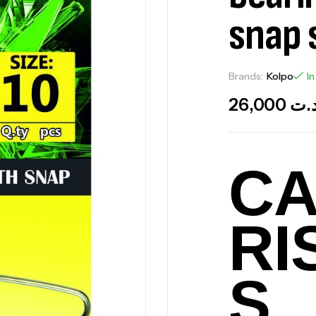
snap 
Brands:
Kolpo
In
26,000
.ت
CA
RI
S