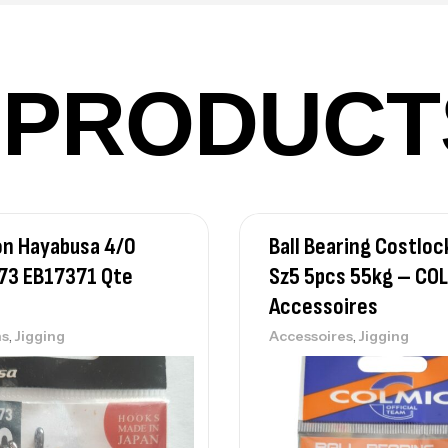
PRODUCT
Vo
Ac
n Hayabusa 4/0
Ball Bearing Costloc
Ca
42
73 EB17371 Qte
Sz5 5pcs 55kg – CO
Ca
Accessoires
,
,
s
Jigging
Accessoires
Jigging
Ca
– 