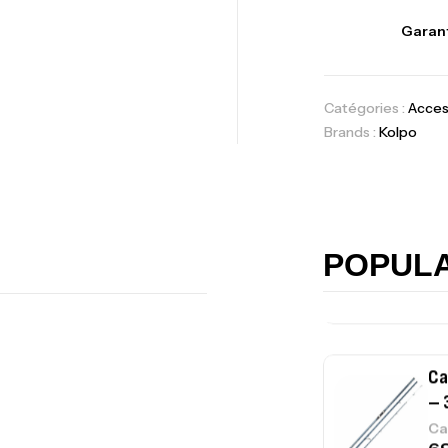
Vo
Garant
Ac
Catégories :
Acces
Brands :
Kolpo
Ca
42
Ca
POPUL
Ca
– 
Ca