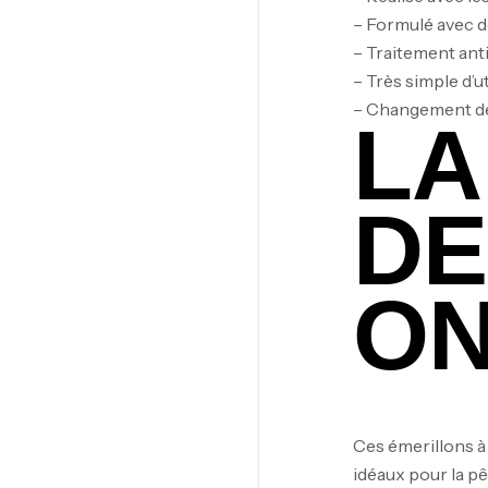
– Formulé avec d
– Traitement ant
– Très simple d’ut
– Changement de
LA
DE
O
Ces émerillons à 
idéaux pour la p