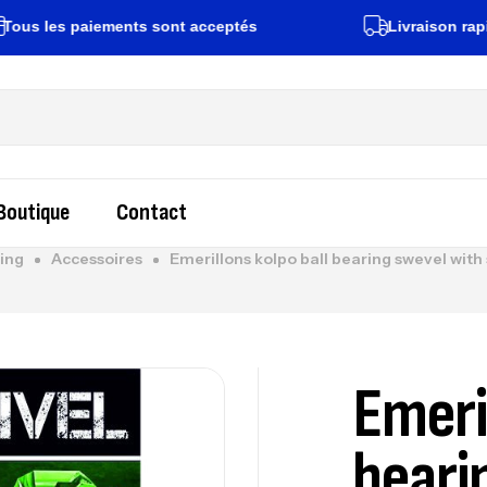
s paiements sont acceptés
Livraison rapide sur t
Boutique
Contact
ging
Accessoires
Emerillons kolpo ball bearing swevel with
Emeri
beari