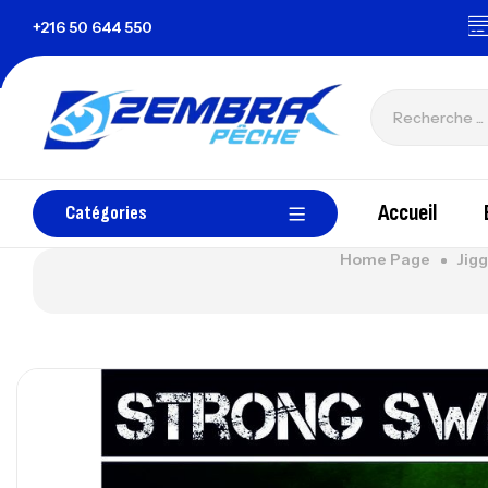
+216 50 644 550
zembrapechetunisie@gmail.com
Tous le
Accueil
Catégories
Home Page
Jig