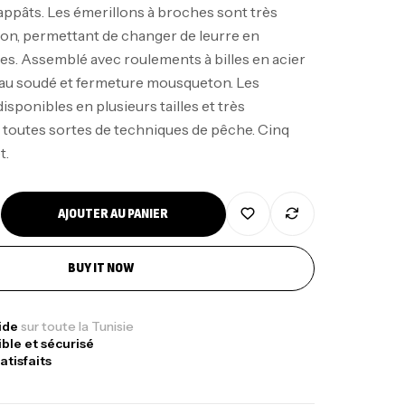
appâts. Les émerillons à broches sont très
tion, permettant de changer de leurre en
s. Assemblé avec roulements à billes en acier
au soudé et fermeture mousqueton. Les
isponibles en plusieurs tailles et très
nne Jigging Sunset Massive Attack
 toutes sortes de techniques de pêche. Cinq
83m 120/250gr 30kg
t.
,
nnes
Jigging
340,000
د.ت
379,000
د.ت
AJOUTER AU PANIER
ureau Kalli Kunnan Funda 1.70m
BUY IT NOW
panded
,
gagerie
Surfcasting
378,000
د.ت
pide
sur toute la Tunisie
ible et sécurisé
420,000
د.ت
atisfaits