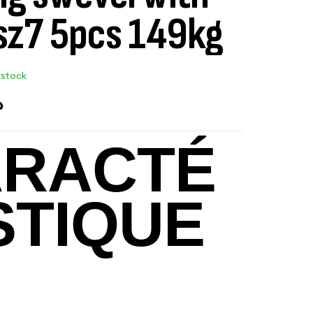
sz7 5pcs 149kg
 stock
د
RACTÉ
STIQUE