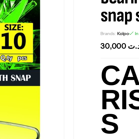
snap 
Brands:
Kolpo
In
30,000
.ت
CA
RI
S