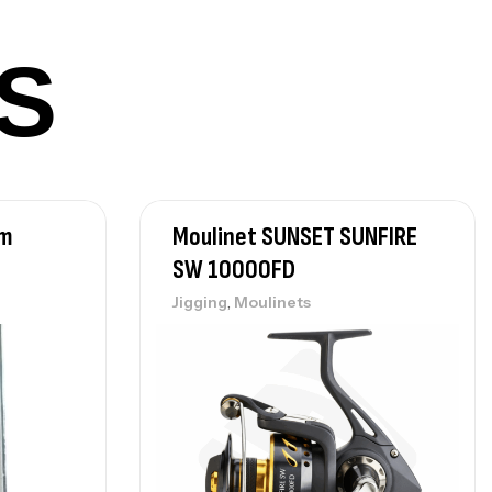
S
lant 3 Branches Inox T26S/35
,
castillage bateau
Accessoires bateaux
367,000
د.ت
cm
Moulinet SUNSET SUNFIRE
nne Sunset Beachstriker Surf Hybrid
0 Cm 100-250 G
SW 10000FD
,
nnes
Surfcasting
,
Jigging
Moulinets
215,000
د.ت
239,000
د.ت
nne Sunset Secret Cove 450 Cm 100
300 G
,
nnes
Surfcasting