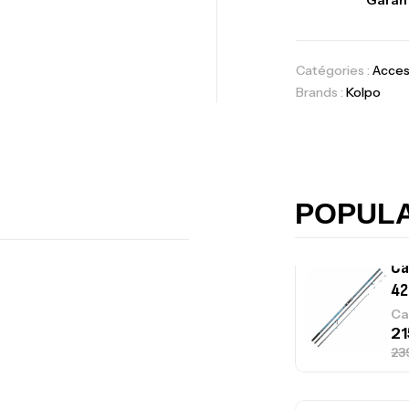
Garant
Ac
Catégories :
Acces
Brands :
Kolpo
Ca
42
Ca
POPUL
Ca
– 
Ca