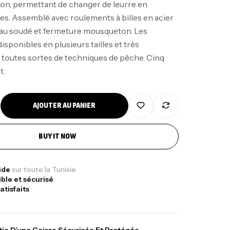
tion, permettant de changer de leurre en
s. Assemblé avec roulements à billes en acier
au soudé et fermeture mousqueton. Les
isponibles en plusieurs tailles et très
nne Jigging Sunset Massive Attack
 toutes sortes de techniques de pêche. Cinq
83m 120/250gr 30kg
t.
,
nnes
Jigging
340,000
د.ت
379,000
د.ت
AJOUTER AU PANIER
ureau Kalli Kunnan Funda 1.70m
BUY IT NOW
panded
,
gagerie
Surfcasting
378,000
د.ت
pide
sur toute la Tunisie
ible et sécurisé
420,000
د.ت
atisfaits
lant 3 Branches Inox T26S/35