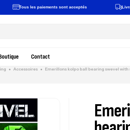
Tous les paiements sont acceptés
Livraison ra
Boutique
Contact
ing
Accessoires
Emerillons kolpo ball bearing swevel with
Emeri
beari