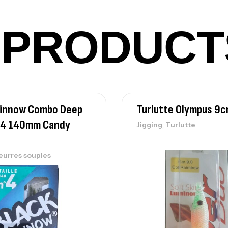
PRODUCT
Vo
Ac
Minnow Combo Deep
Turlutte Olympus 9
Ca
42
z4 140mm Candy
,
Jigging
Turlutte
Ca
eurres souples
Ca
– 
Ca