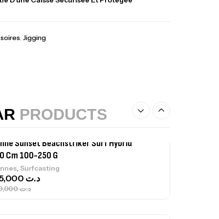
ie D’une Caisse Sécurisée Et Protégée
,
castillage bateau
Accessoires bateaux
367,000
د.ت
soires
,
Jigging
nne Sunset Beachstriker Surf Hybrid
0 Cm 100-250 G
,
nnes
Surfcasting
215,000
د.ت
239,000
د.ت
AR
PRODUCTS
nne Sunset Secret Cove 450 Cm 100
300 G
,
nnes
Surfcasting
692,000
د.ت
768,000
د.ت