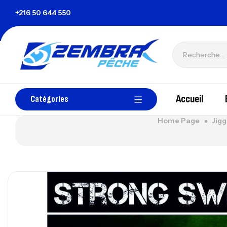
+216 50 644 550
zembrapechetunisie@gmail.com
Accueil
Catégories
Home Page
Jigg