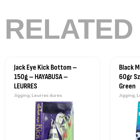
RELATED
Jack Eye Kick Bottom –
Black 
150g – HAYABUSA –
60gr S
LEURRES
Green
,
,
Jigging
Leurres dures
Jigging
L