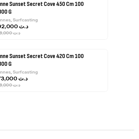
nne Sunset Secret Cove 420 Cm 100
300 G
,
nnes
Surfcasting
673,000
د.ت
748,000
د.ت
nne Jigging Sunset Massive Attack
83m 120/250gr 30kg
,
nnes
Jigging
340,000
د.ت
379,000
د.ت
ureau Kalli Kunnan Funda 1.70m
panded
,
gagerie
Surfcasting
378,000
د.ت
420,000
د.ت