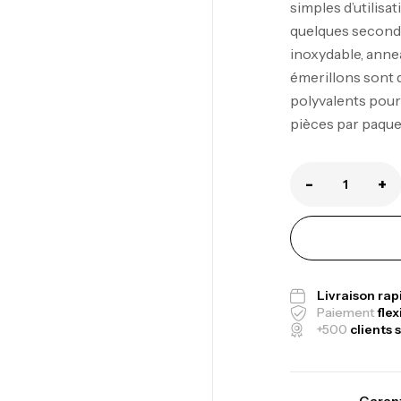
simples d’utilisa
quelques seconde
inoxydable, anne
émerillons sont d
Ca
polyvalents pour
1.
pièces par paque
Ca
-
+
Fo
Ex
Ba
Livraison ra
Paiement
flex
+500
clients s
Vo