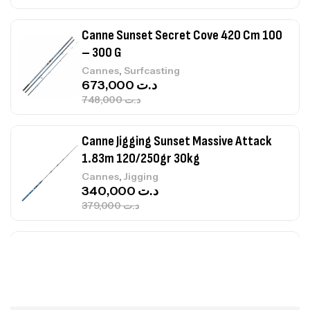
Canne Sunset Secret Cove 420 Cm 100
– 300 G
,
Cannes
Surfcasting
673,000
د.ت
748,000
د.ت
Canne Jigging Sunset Massive Attack
1.83m 120/250gr 30kg
,
Cannes
Jigging
340,000
د.ت
379,000
د.ت
Foureau Kalli Kunnan Funda 1.70m
Expanded
,
Bagagerie
Surfcasting
378,000
د.ت