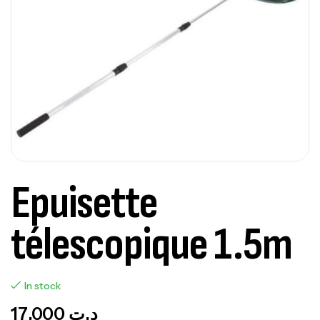
Epuisette
télescopique 1.5m
In stock
17,000
د.ت