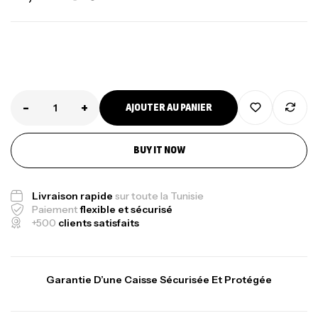
-
+
AJOUTER AU PANIER
Canne Jigging Sunset Massive Attack
BUY IT NOW
1.83m 120/250gr 30kg
,
Cannes
Jigging
Livraison rapide
sur toute la Tunisie
340,000
د.ت
Paiement
flexible et sécurisé
379,000
د.ت
+500
clients satisfaits
Foureau Kalli Kunnan Funda 1.70m
Expanded
Garantie D’une Caisse Sécurisée Et Protégée
,
Bagagerie
Surfcasting
378,000
د.ت