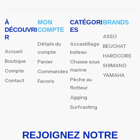
À
MON
CATÉGORI
BRANDS
DÉCOUVRI
COMPTE
ES
ASSO
R
Détails du
Accastillage
BEUCHAT
Accueil
compte
bateau
HARDCORE
Boutique
Panier
Chasse sous
SHIMANO
marine
Compte
Commandes
YAMAHA
Pèche au
Contact
Favoris
flotteur
Jigging
Surfcasting
REJOIGNEZ NOTRE