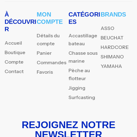
À
MON
CATÉGORI
BRANDS
DÉCOUVRI
COMPTE
ES
ASSO
R
Détails du
Accastillage
BEUCHAT
Accueil
compte
bateau
HARDCORE
Boutique
Panier
Chasse sous
SHIMANO
marine
Compte
Commandes
YAMAHA
Pèche au
Contact
Favoris
flotteur
Jigging
Surfcasting
REJOIGNEZ NOTRE
NEWSLETTER