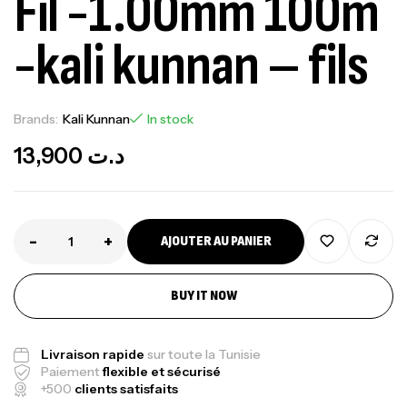
Fil -1.00mm 100m
-kali kunnan – fils
Brands:
Kali Kunnan
In stock
13,900
د.ت
-
+
AJOUTER AU PANIER
BUY IT NOW
Livraison rapide
sur toute la Tunisie
Paiement
flexible et sécurisé
+500
clients satisfaits