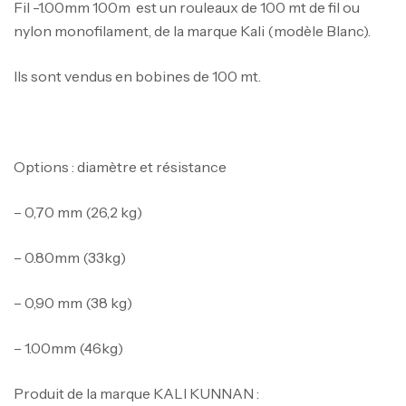
Fil -1.00mm 100m est un rouleaux de 100 mt de fil ou
nylon monofilament, de la marque Kali (modèle Blanc).
Ils sont vendus en bobines de 100 mt.
Options : diamètre et résistance
– 0,70 mm (26,2 kg)
– 0.80mm (33kg)
Canne Jigging Sunset Massive Attack
– 0,90 mm (38 kg)
1.83m 120/250gr 30kg
,
Cannes
Jigging
– 1.00mm (46kg)
340,000
د.ت
379,000
د.ت
Produit de la marque KALI KUNNAN :