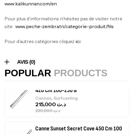
www.kalikunnan.com/en
Foureau Kalli Kunnan Funda 1.70m
Expanded
Pour plus d’informations n’hésitez pas de visiter notre
,
Bagagerie
Surfcasting
site :
www.peche-zembra.tn/categorie-produit/fils
378,000
د.ت
420,000
د.ت
Pour d’autres catégories cliquez
ici
Volant 3 Branches Inox T26S/35
,
Accastillage bateau
Accessoires bateaux
AVIS (0)
367,000
د.ت
POPULAR
PRODUCTS
Canne Sunset Beachstriker Surf Hybrid
420 Cm 100-250 G
,
Cannes
Surfcasting
215,000
د.ت
239,000
د.ت
Canne Sunset Secret Cove 450 Cm 100