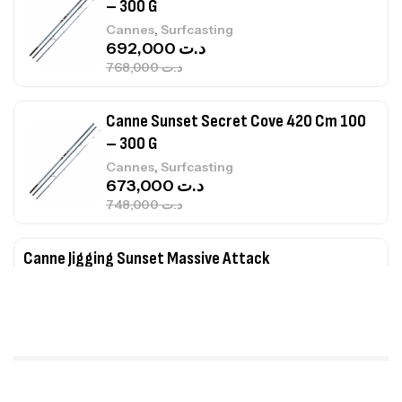
– 300 G
,
Cannes
Surfcasting
692,000
د.ت
768,000
د.ت
Canne Sunset Secret Cove 420 Cm 100
– 300 G
,
Cannes
Surfcasting
673,000
د.ت
748,000
د.ت
Canne Jigging Sunset Massive Attack
1.83m 120/250gr 30kg
,
Cannes
Jigging
340,000
د.ت
379,000
د.ت
Foureau Kalli Kunnan Funda 1.70m