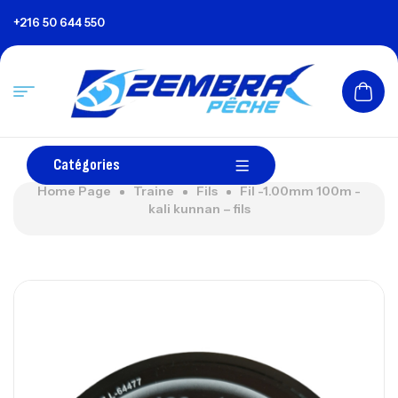
+216 50 644 550
Catégories
Home Page
Traine
Fils
Fil -1.00mm 100m -
kali kunnan – fils