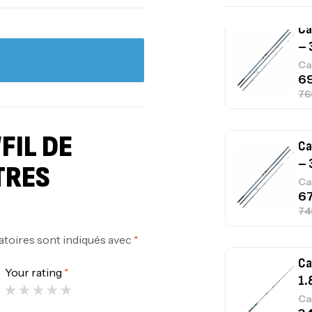
Ca
– 
Ca
FIL DE
Ca
– 
TRES
Ca
atoires sont indiqués avec
*
Ca
Your rating
*
1.
Ca