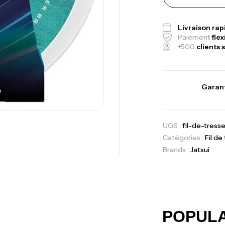
Fo
Ex
Livraison ra
Ba
Paiement
flex
+500
clients s
Garant
Vo
Ac
UGS :
fil-de-tres
Catégories :
Fil de
Brands :
Jatsui
Ca
42
Ca
POPUL