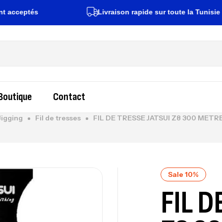
ceptés
Livraison rapide sur toute la Tunisie
Boutique
Contact
Jigging
Fil de tresses
FIL DE TRESSE JATSUI Z8 300 METR
Sale 10%
FIL D