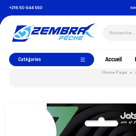
tunisie@gmail.com
+216 50 644 550
Tous les paiements sont ac
Accueil
Catégories
Home Page