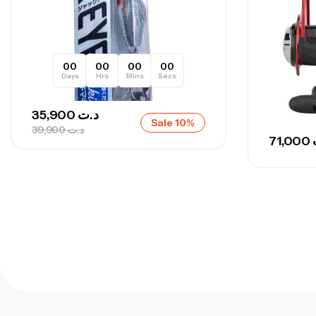
00
00
00
00
Days
Hrs
Mins
Secs
35,900
د.ت
Sale 10%
39,900
د.ت
71,000