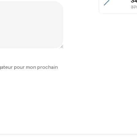
Fo
Ex
Ba
igateur pour mon prochain
Vo
Ac
Ca
42