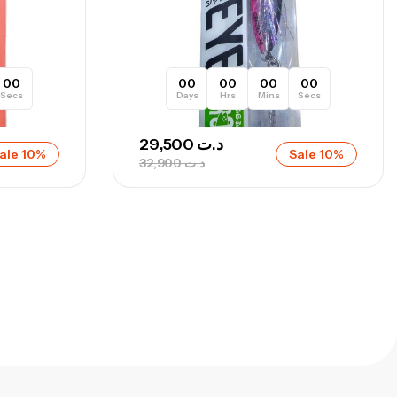
00
00
00
00
00
Secs
Days
Hrs
Mins
Secs
29,500
د.ت
ale 10%
Sale 10%
32,900
د.ت