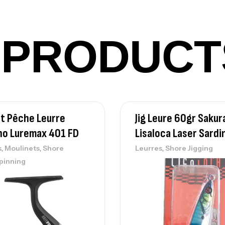
Ca
PRODUCT
Ca
– 
Ca
t Pêche Leurre
Jig Leure 60gr Sakur
no Luremax 401 FD
Lisaloca Laser Sardi
,
,
,
s
Moulinets
Shore
Leurres
Shore Jigging
Ca
pinning
– 
Ca