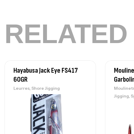
RELATED
Hayabusa Jack Eye FS417
Mouline
60GR
Garboli
,
Leurres
Shore Jigging
Moulinet
,
Jigging
S