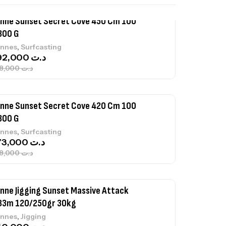
nne Sunset Secret Cove 450 Cm 100
300 G
,
nnes
Surfcasting
692,000
د.ت
768,000
د.ت
nne Sunset Secret Cove 420 Cm 100
300 G
,
nnes
Surfcasting
673,000
د.ت
748,000
د.ت
nne Jigging Sunset Massive Attack
83m 120/250gr 30kg
,
nnes
Jigging