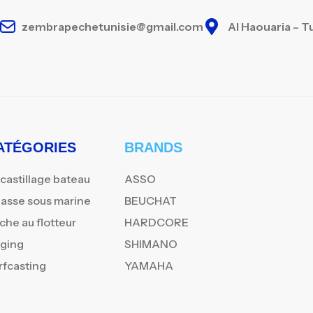
zembrapechetunisie@gmail.com
Al Haouaria – T
ATÉGORIES
BRANDS
castillage bateau
ASSO
asse sous marine
BEUCHAT
che au flotteur
HARDCORE
gging
SHIMANO
rfcasting
YAMAHA