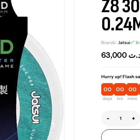
Z8 3
0.24
Brands:
Jatsui
In
63,000
.ت
Hurry up! Flash sa
00
00
00
Ca
1.
days
hrs
mins
Ca
-
+