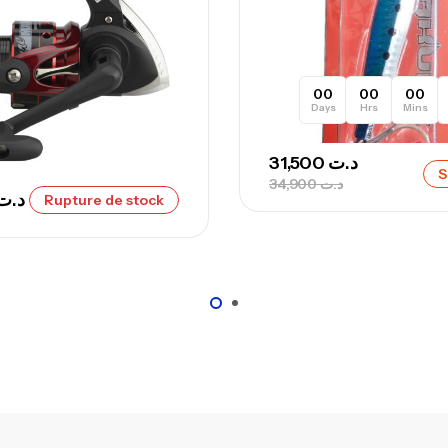
00
00
00
Days
Hrs
Mins
31,500
د.ت
S
34,900
د.ت
د.ت
Rupture de stock