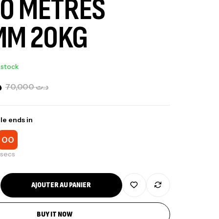
00 METRES
MM 20KG
 stock
د
70,000
د.ت
le ends in
00
nne Jigging Sunset Massive Attack
83m 120/250gr 30kg
secs
,
nnes
Jigging
340,000
د.ت
AJOUTER AU PANIER
379,000
د.ت
BUY IT NOW