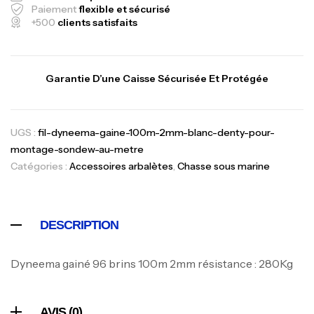
Paiement
flexible et sécurisé
+500
clients satisfaits
Canne Jigging Sunset Massive Attack
Garantie D’une Caisse Sécurisée Et Protégée
1.83m 120/250gr 30kg
,
Cannes
Jigging
340,000
د.ت
UGS :
fil-dyneema-gaine-100m-2mm-blanc-denty-pour-
379,000
د.ت
montage-sondew-au-metre
Catégories :
Accessoires arbalètes
,
Chasse sous marine
Foureau Kalli Kunnan Funda 1.70m
Expanded
,
Bagagerie
Surfcasting
DESCRIPTION
378,000
د.ت
420,000
د.ت
Dyneema gainé 96 brins 100m 2mm résistance : 280Kg
Volant 3 Branches Inox T26S/35
,
Accastillage bateau
Accessoires bateaux
AVIS (0)