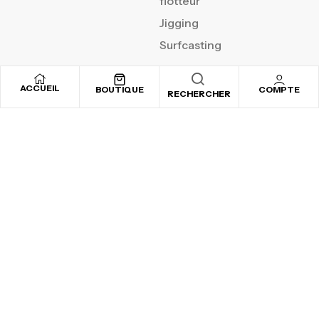
flotteur
Jigging
Surfcasting
ACCUEIL
BOUTIQUE
COMPTE
RECHERCHER
REJOIGNEZ NOTRE
NEWSLETTER
Inscrivez-vous pour recevoir nos offres spéciales
Copyright © 2025
By ADSVALLEY
. All rights reserved