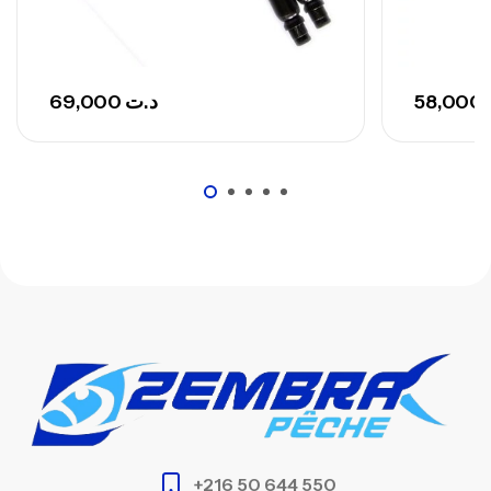
748,000
د.ت
69,000
د.ت
58,000
+216 50 644 550