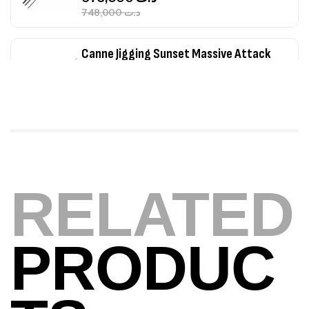
748,000
د.ت
Canne Jigging Sunset Massive Attack
1.83m 120/250gr 30kg
,
Cannes
Jigging
340,000
د.ت
379,000
د.ت
Foureau Kalli Kunnan Funda 1.70m
Expanded
RELATED
,
Bagagerie
Surfcasting
378,000
د.ت
420,000
د.ت
PRODUC
Volant 3 Branches Inox T26S/35
,
Accastillage bateau
Accessoires bateaux
367,000
د.ت