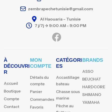
zembrapechetunisie@gmail.com
Al Haouaria – Tunisie
7 j/7j -> 9:00 AM - 9:00 PM
À
MON
CATÉGORI
BRANDS
DÉCOUVRI
COMPTE
ES
ASSO
R
Détails du
Accastillage
BEUCHAT
Accueil
compte
bateau
HARDCORE
Boutique
Panier
Chasse sous
SHIMANO
marine
Compte
Commandes
YAMAHA
Pèche au
Contact
Favoris