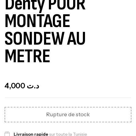
Denty POUR
MONTAGE
SONDEW AU
METRE
Out Of Stock
4,000
د.ت
Rupture de stock
Livraison rapide
sur toute la Tunisie