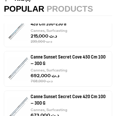
367,000
د.ت
POPULAR
PRODUCTS
Canne Sunset Beachstriker Surf Hybrid
420 Cm 100-250 G
,
Cannes
Surfcasting
215,000
د.ت
239,000
د.ت
Canne Sunset Secret Cove 450 Cm 100
– 300 G
,
Cannes
Surfcasting
692,000
د.ت
768,000
د.ت
Canne Sunset Secret Cove 420 Cm 100
– 300 G
,
Cannes
Surfcasting
673,000
د.ت