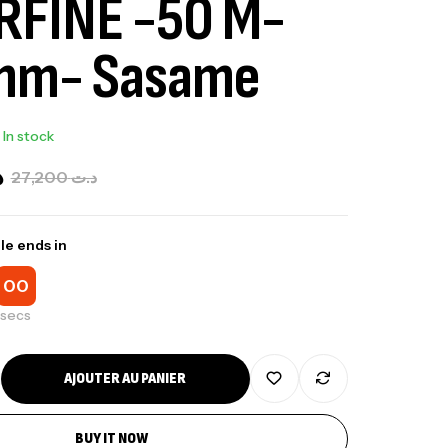
RFINE -50 M-
mm- Sasame
In stock
د
27,200
د.ت
le ends in
00
secs
AJOUTER AU PANIER
BUY IT NOW