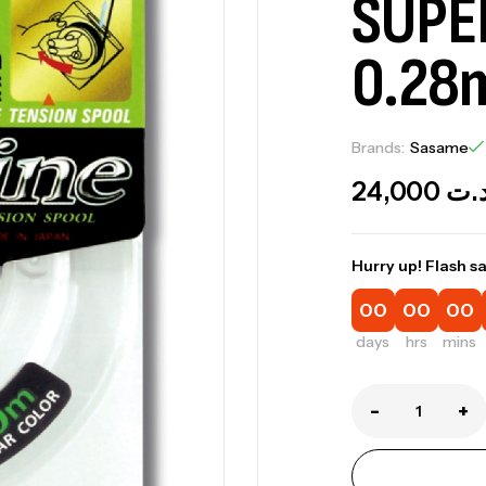
SUPE
0.28
Brands:
Sasame
24,000
.ت
Hurry up! Flash sa
00
00
00
days
hrs
mins
-
+