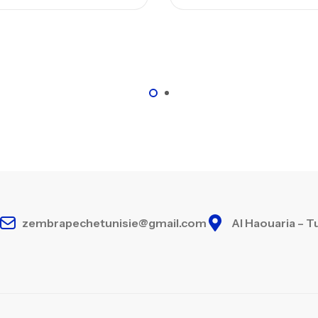
Ca
– 
Ca
zembrapechetunisie@gmail.com
Al Haouaria – T