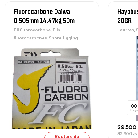
Fluorocarbone Daiwa
Hayabus
0.505mm 14.47kg 50m
20GR
,
,
Fil fluorocarbone
Fils
Leurres
,
fluorocarbones
Shore Jigging
00
Days
29,500
32,900
.ت
Rupture de