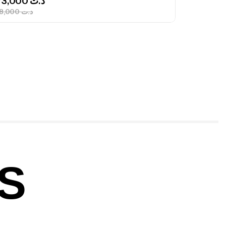
673,000
د.ت
748,000
د.ت
nne Jigging Sunset Massive Attack
83m 120/250gr 30kg
,
nnes
Jigging
340,000
د.ت
379,000
د.ت
ureau Kalli Kunnan Funda 1.70m
panded
,
gagerie
Surfcasting
S
378,000
د.ت
420,000
د.ت
lant 3 Branches Inox T26S/35