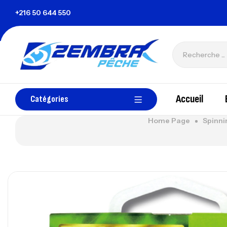
isie
+216 50 644 550
zembrapechetunisie@gmail.com
Accueil
Catégories
Home Page
Spinni