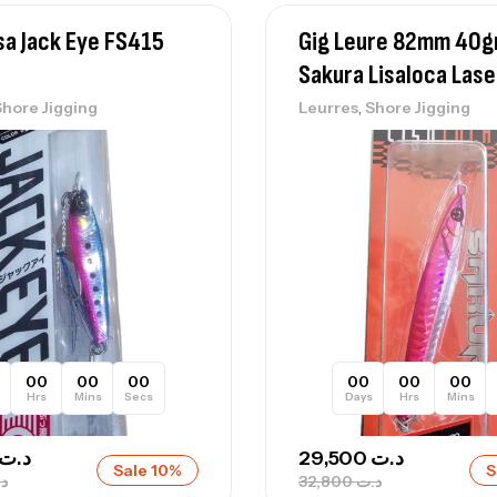
Ac
a Jack Eye FS415
Gig Leure 82mm 40g
Sakura Lisaloca Lase
,
Shore Jigging
Leurres
Shore Jigging
Ca
42
Ca
Ca
– 
00
00
00
00
00
00
Ca
Hrs
Mins
Secs
Days
Hrs
Mins
د.ت
29,500
د.ت
Sale 10%
S
د
32,800
د.ت