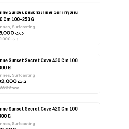
nne Sunset Beachstriker Surf Hybrid
0 Cm 100-250 G
,
nnes
Surfcasting
215,000
د.ت
239,000
د.ت
nne Sunset Secret Cove 450 Cm 100
300 G
,
nnes
Surfcasting
692,000
د.ت
768,000
د.ت
nne Sunset Secret Cove 420 Cm 100
300 G
,
nnes
Surfcasting