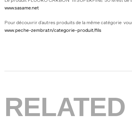
Le produit FLUORO CARBON fil SUPERFINE 50 M est de l
www.sasame.net
Pour découvrir d’autres produits de la même catégorie vous 
www.peche-zembra.tn/categorie-produit/fils
RELATED