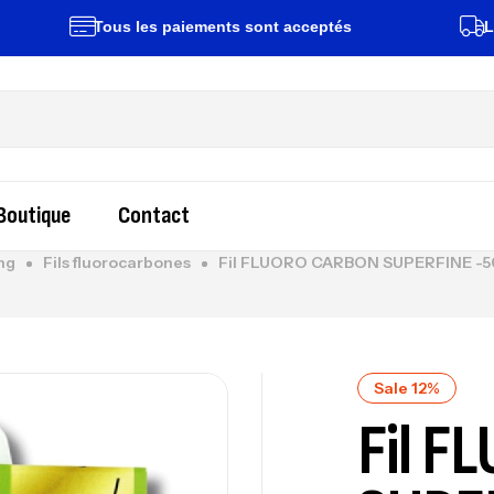
Tous les paiements sont acceptés
Livraiso
Boutique
Contact
ng
Fils fluorocarbones
Fil FLUORO CARBON SUPERFINE -5
Sale 12%
Fil 