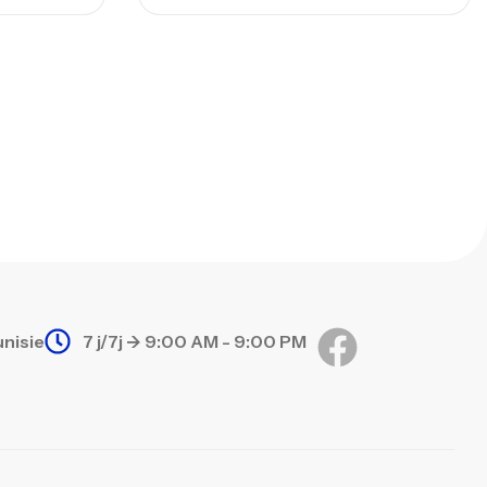
nne Sunset Secret Cove 420 Cm 100
300 G
,
nnes
Surfcasting
673,000
د.ت
748,000
د.ت
unisie
7 j/7j -> 9:00 AM - 9:00 PM