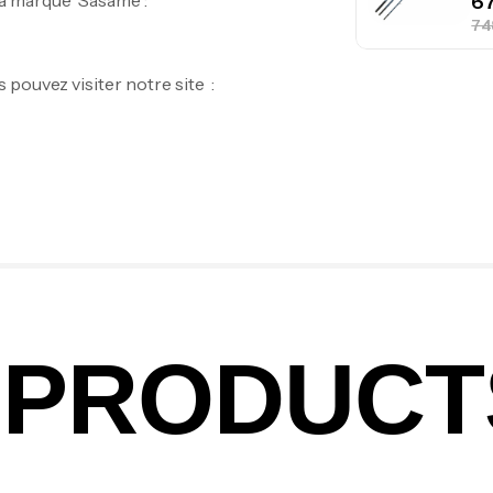
a marque Sasame :
pouvez visiter notre site :
Ca
1.
Ca
Fo
Ex
Ba
PRODUCT
Vo