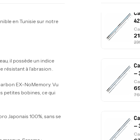
Ca
42
ble en Tunisie sur notre
Ca
eau, il possède un indice
Ca
e résistant à l’abrasion .
– 
Ca
oro carbon EX-NoMemory. Vu
s petites bobines, ce qui
luoro Japonais 100%, sans se
Ca
– 
Ca