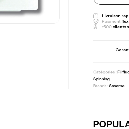
Ca
1.
Livraison ra
Ca
Paiement
flex
+500
clients s
Fo
Garant
Ex
Ba
Catégories :
Fil fl
Spinning
Brands :
Sasame
Vo
Ac
POPUL