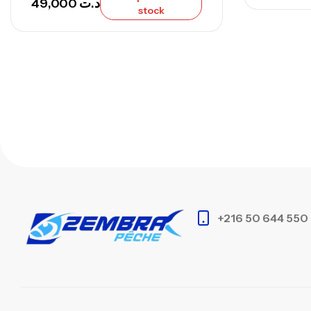
49,000
د.ت
stock
+216 50 644 550