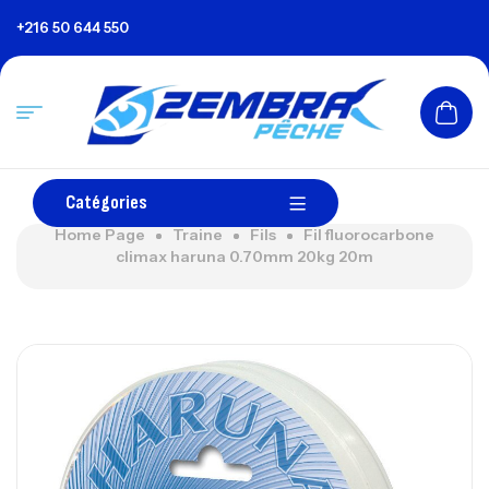
+216 50 644 550
Catégories
Home Page
Traine
Fils
Fil fluorocarbone
climax haruna 0.70mm 20kg 20m