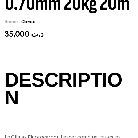
0.70mm 20kg 20m
Brands:
Climax
Out Of Stock
35,000
د.ت
DESCRIPTIO
N
Le Climax Fluorocarbon Leader combine toutes les