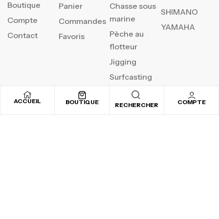
Boutique
Panier
Chasse sous
SHIMANO
marine
Compte
Commandes
YAMAHA
Pèche au
Contact
Favoris
flotteur
Jigging
Surfcasting
ACCUEIL
BOUTIQUE
COMPTE
RECHERCHER
REJOIGNEZ NOTRE
NEWSLETTER
Inscrivez-vous pour recevoir nos offres spéciales
Copyright © 2025
By ADSVALLEY
. All rights reserved