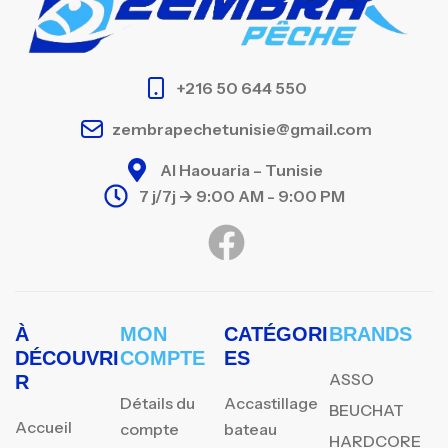
+216 50 644 550
zembrapechetunisie@gmail.com
Al Haouaria – Tunisie
7 j/7j -> 9:00 AM - 9:00 PM
À
MON
CATÉGORI
BRANDS
DÉCOUVRI
COMPTE
ES
ASSO
R
Détails du
Accastillage
BEUCHAT
Accueil
compte
bateau
HARDCORE