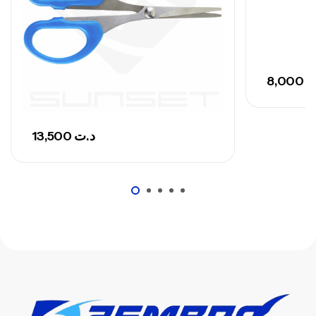
8,000
ت
13,500
د.ت