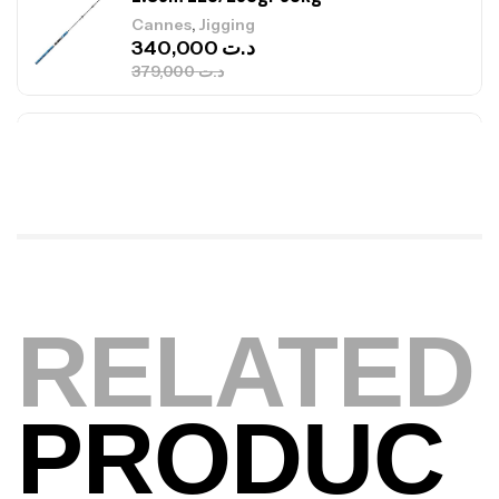
,
Cannes
Jigging
340,000
د.ت
379,000
د.ت
Foureau Kalli Kunnan Funda 1.70m
Expanded
,
Bagagerie
Surfcasting
378,000
د.ت
420,000
د.ت
Volant 3 Branches Inox T26S/35
RELATED
,
Accastillage bateau
Accessoires bateaux
367,000
د.ت
PRODUC
Canne Sunset Beachstriker Surf Hybrid
420 Cm 100-250 G