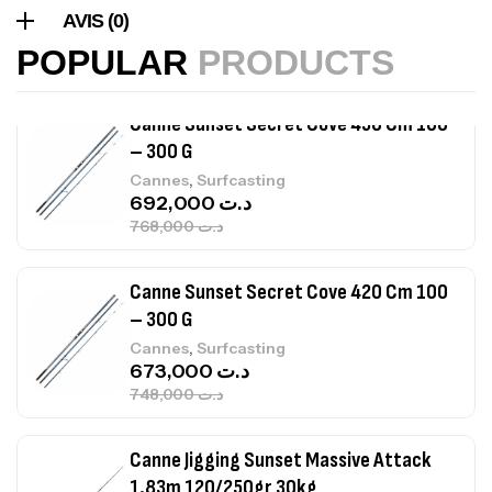
,
Cannes
Surfcasting
AVIS (0)
215,000
د.ت
POPULAR
PRODUCTS
239,000
د.ت
Canne Sunset Secret Cove 450 Cm 100
– 300 G
,
Cannes
Surfcasting
692,000
د.ت
768,000
د.ت
Canne Sunset Secret Cove 420 Cm 100
– 300 G
,
Cannes
Surfcasting
673,000
د.ت
748,000
د.ت
Canne Jigging Sunset Massive Attack
1.83m 120/250gr 30kg