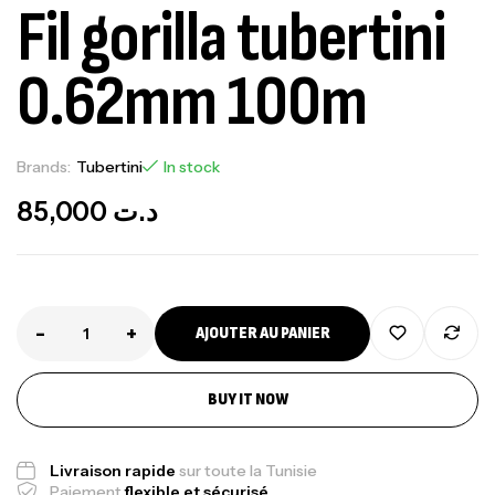
Fil gorilla tubertini
0.62mm 100m
Brands:
Tubertini
In stock
85,000
د.ت
-
+
AJOUTER AU PANIER
BUY IT NOW
Canne Jigging Sunset Massive Attack
1.83m 120/250gr 30kg
,
Cannes
Jigging
Livraison rapide
sur toute la Tunisie
340,000
د.ت
Paiement
flexible et sécurisé