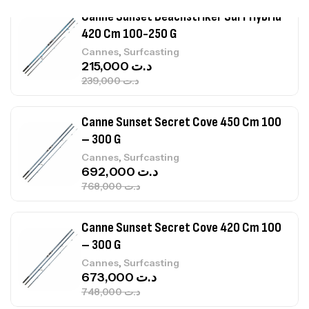
Canne Sunset Secret Cove 450 Cm 100
– 300 G
,
Cannes
Surfcasting
692,000
د.ت
768,000
د.ت
Canne Sunset Secret Cove 420 Cm 100
– 300 G
,
Cannes
Surfcasting
673,000
د.ت
748,000
د.ت
Canne Jigging Sunset Massive Attack
1.83m 120/250gr 30kg
,
Cannes
Jigging
340,000
د.ت