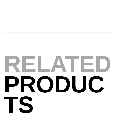
379,000
د.ت
Foureau Kalli Kunnan Funda 1.70m
Expanded
,
Bagagerie
Surfcasting
378,000
د.ت
420,000
د.ت
RELATED
Volant 3 Branches Inox T26S/35
,
Accastillage bateau
Accessoires bateaux
367,000
د.ت
PRODUC
Canne Sunset Beachstriker Surf Hybrid
TS
420 Cm 100-250 G
,
Cannes
Surfcasting
215,000
د.ت
239,000
د.ت