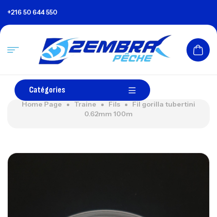
+216 50 644 550
Catégories
Home Page
Traine
Fils
Fil gorilla tubertini
0.62mm 100m