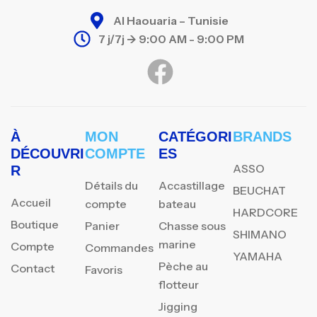
Al Haouaria – Tunisie
7 j/7j -> 9:00 AM - 9:00 PM
À
MON
CATÉGORI
BRANDS
DÉCOUVRI
COMPTE
ES
ASSO
R
Détails du
Accastillage
BEUCHAT
Accueil
compte
bateau
HARDCORE
Boutique
Panier
Chasse sous
SHIMANO
marine
Compte
Commandes
YAMAHA
Pèche au
Contact
Favoris
flotteur
Jigging