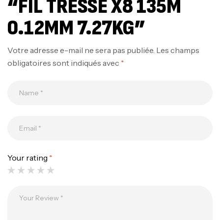
“FIL TRESSE X8 135M
0.12MM 7.27KG”
Votre adresse e-mail ne sera pas publiée.
Les champs
obligatoires sont indiqués avec
*
Your rating
*
Canne Jigging Sunset Massive Attack
1.83m 120/250gr 30kg
,
Cannes
Jigging
340,000
د.ت