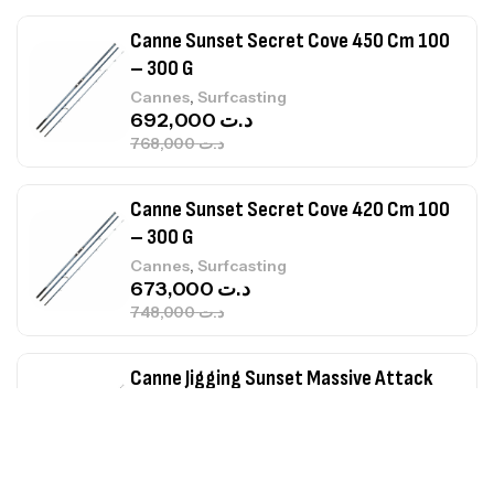
Canne Sunset Secret Cove 450 Cm 100
– 300 G
,
Cannes
Surfcasting
692,000
د.ت
768,000
د.ت
Canne Sunset Secret Cove 420 Cm 100
– 300 G
,
Cannes
Surfcasting
673,000
د.ت
748,000
د.ت
Canne Jigging Sunset Massive Attack
1.83m 120/250gr 30kg
,
Cannes
Jigging
340,000
د.ت
379,000
د.ت