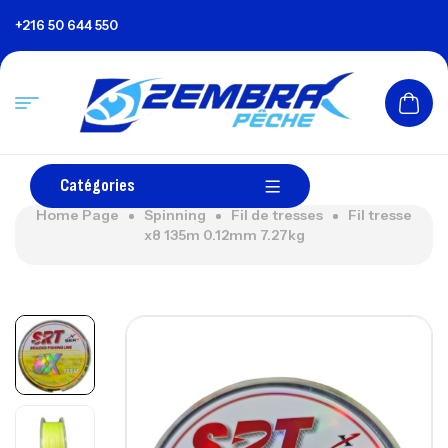
+216 50 644 550
Catégories
Home Page
Spinning
Fil de tresses
Fil tresse
x8 135m 0.12mm 7.27kg