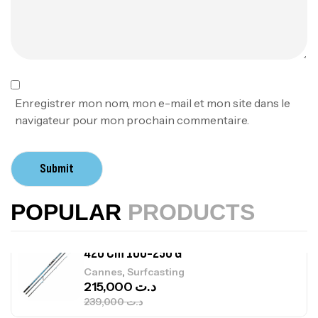
379,000
د.ت
Foureau Kalli Kunnan Funda 1.70m
Expanded
,
Bagagerie
Surfcasting
378,000
د.ت
Enregistrer mon nom, mon e-mail et mon site dans le
420,000
د.ت
navigateur pour mon prochain commentaire.
Volant 3 Branches Inox T26S/35
Submit
,
Accastillage bateau
Accessoires bateaux
367,000
د.ت
POPULAR
PRODUCTS
Canne Sunset Beachstriker Surf Hybrid
420 Cm 100-250 G
,
Cannes
Surfcasting
215,000
د.ت
239,000
د.ت