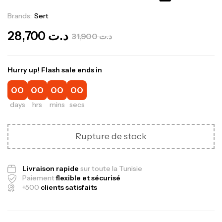
Brands:
Sert
Out Of Stock
28,700
د.ت
31,900
د.ت
Hurry up! Flash sale ends in
00
00
00
00
days
hrs
mins
secs
Rupture de stock
Livraison rapide
sur toute la Tunisie
Paiement
flexible et sécurisé
+500
clients satisfaits