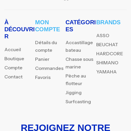
À
MON
CATÉGORI
BRANDS
DÉCOUVRI
COMPTE
ES
ASSO
R
Détails du
Accastillage
BEUCHAT
Accueil
compte
bateau
HARDCORE
Boutique
Panier
Chasse sous
SHIMANO
marine
Compte
Commandes
YAMAHA
Pèche au
Contact
Favoris
flotteur
Jigging
Surfcasting
REJOIGNEZ NOTRE