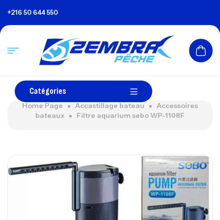
+216 50 644 550
Catégories
Home Page
Accastillage bateau
Accessoires
bateaux
Filtre aquarium sebo WP-1108F