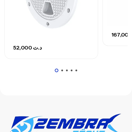
52,000
د.ت