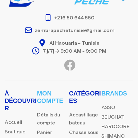
+216 50 644 550
zembrapechetunisie@gmail.com
Al Haouaria – Tunisie
7 j/7j -> 9:00 AM - 9:00 PM
À
MON
CATÉGORI
BRANDS
DÉCOUVRI
COMPTE
ES
ASSO
R
Détails du
Accastillage
BEUCHAT
Accueil
compte
bateau
HARDCORE
Boutique
Panier
Chasse sous
SHIMANO