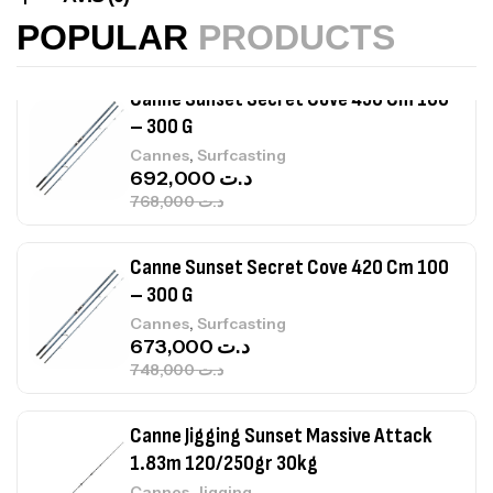
215,000
د.ت
POPULAR
PRODUCTS
239,000
د.ت
Canne Sunset Secret Cove 450 Cm 100
– 300 G
,
Cannes
Surfcasting
692,000
د.ت
768,000
د.ت
Canne Sunset Secret Cove 420 Cm 100
– 300 G
,
Cannes
Surfcasting
673,000
د.ت
748,000
د.ت
Canne Jigging Sunset Massive Attack
1.83m 120/250gr 30kg
,
Cannes
Jigging