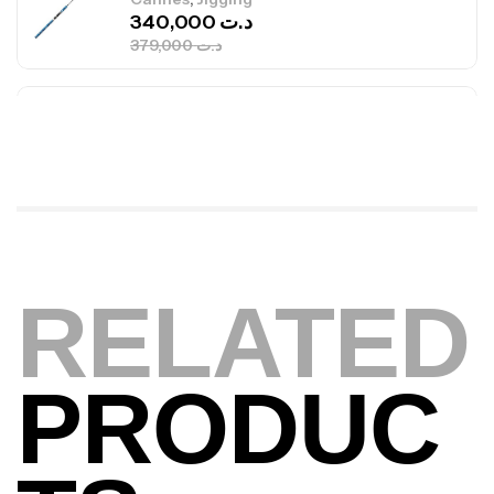
340,000
د.ت
379,000
د.ت
Foureau Kalli Kunnan Funda 1.70m
Expanded
,
Bagagerie
Surfcasting
378,000
د.ت
420,000
د.ت
Volant 3 Branches Inox T26S/35
RELATED
,
Accastillage bateau
Accessoires bateaux
367,000
د.ت
PRODUC
Canne Sunset Beachstriker Surf Hybrid
420 Cm 100-250 G
,
Cannes
Surfcasting