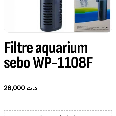
Filtre aquarium
sebo WP-1108F
Out Of Stock
28,000
د.ت
Canne Jigging Sunset Massive Attack
1.83m 120/250gr 30kg
,