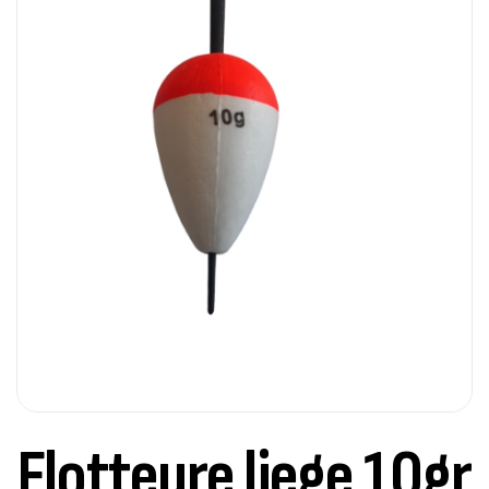
Flotteure liege 10gr