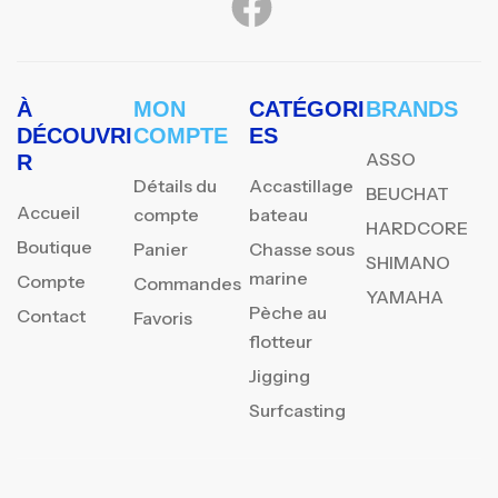
À
MON
CATÉGORI
BRANDS
DÉCOUVRI
COMPTE
ES
ASSO
R
Détails du
Accastillage
BEUCHAT
Accueil
compte
bateau
HARDCORE
Boutique
Panier
Chasse sous
SHIMANO
marine
Compte
Commandes
YAMAHA
Pèche au
Contact
Favoris
flotteur
Jigging
Surfcasting