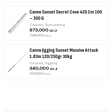
Canne Sunset Secret Cove 420 Cm 100
– 300 G
,
Cannes
Surfcasting
673,000
د.ت
748,000
د.ت
Canne Jigging Sunset Massive Attack
1.83m 120/250gr 30kg
,
Cannes
Jigging
340,000
د.ت
379,000
د.ت
Foureau Kalli Kunnan Funda 1.70m
Expanded
,
Bagagerie
Surfcasting
378,000
د.ت
420,000
د.ت