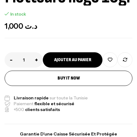
In stock
1,000
د.ت
-
+
AJOUTER AU PANIER
Canne Jigging Sunset Massive Attack
1.83m 120/250gr 30kg
,
Cannes
Jigging
BUY IT NOW
340,000
د.ت
379,000
د.ت
Livraison rapide
sur toute la Tunisie
Paiement
flexible et sécurisé
Foureau Kalli Kunnan Funda 1.70m
+500
clients satisfaits
Expanded
,
Bagagerie
Surfcasting
378,000
د.ت
Garantie D’une Caisse Sécurisée Et Protégée