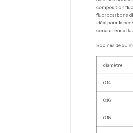
composition fluor
fluorocarbone di
idéal pour la pêc
concurrence flu
Bobines de 50 m
diamètre
0.14
0.16
0.18