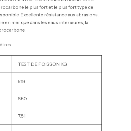
ocarbone le plus fort et le plus fort type de
sponible. Excellente résistance aux abrasions,
he en mer que dans les eaux intérieures, la
orocarbone.
ètres
TEST DE POISSON KG
5.19
6.50
7.81