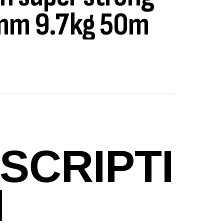
mm 9.7kg 50m
ut Of Stock
SCRIPTI
N