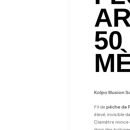
A
50
MÈ
Kolpo Illusion 
Fil de
pêche de 
élevé, invisible d
Diamètre mince e
dans des bobines