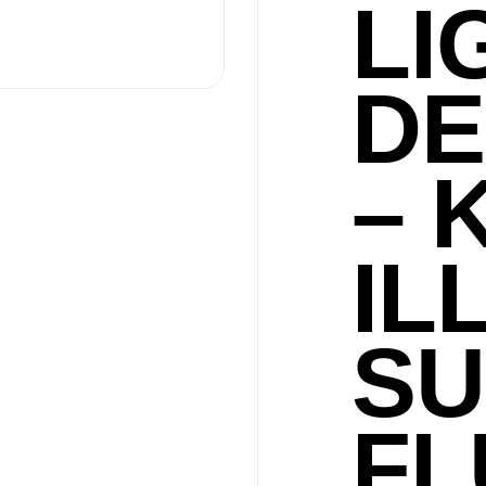
LI
DE
– 
IL
SU
F