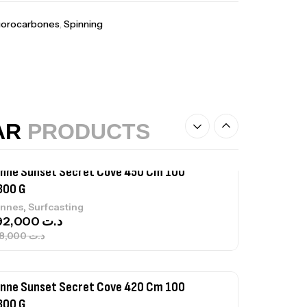
luorocarbones
,
Spinning
nne Sunset Beachstriker Surf Hybrid
0 Cm 100-250 G
,
nnes
Surfcasting
215,000
د.ت
239,000
د.ت
AR
PRODUCTS
nne Sunset Secret Cove 450 Cm 100
300 G
,
nnes
Surfcasting
692,000
د.ت
768,000
د.ت
nne Sunset Secret Cove 420 Cm 100
300 G