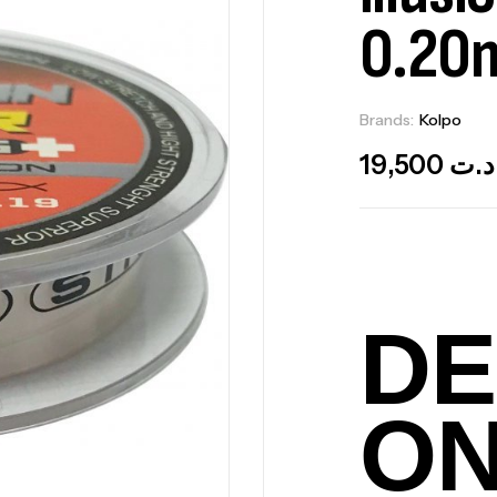
0.20
Brands:
Kolpo
O
19,500
د.ت
DE
O