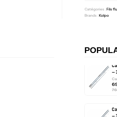
Catégories :
Fils f
Brands :
Kolpo
Ca
42
Ca
POPUL
Ca
– 
Ca
Ca
– 