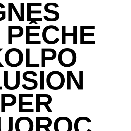
GNES
 PÊCHE
KOLPO
LUSION
PER
LUOROC