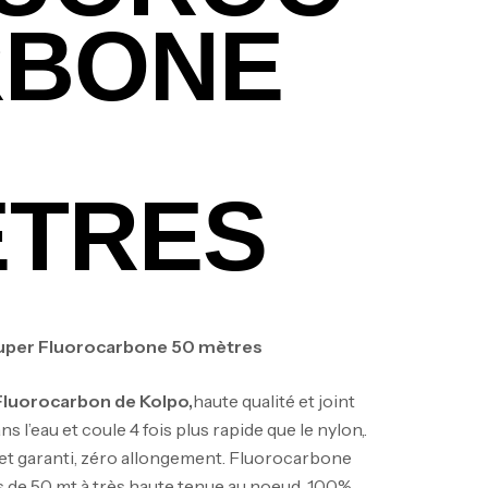
RBONE
TRES
Super Fluorocarbone 50 mètres
Fluorocarbon de Kolpo,
haute qualité et joint
ans l’eau et coule 4 fois plus rapide que le nylon,.
t garanti, zéro allongement. Fluorocarbone
 de 50 mt à très haute tenue au noeud. 100%