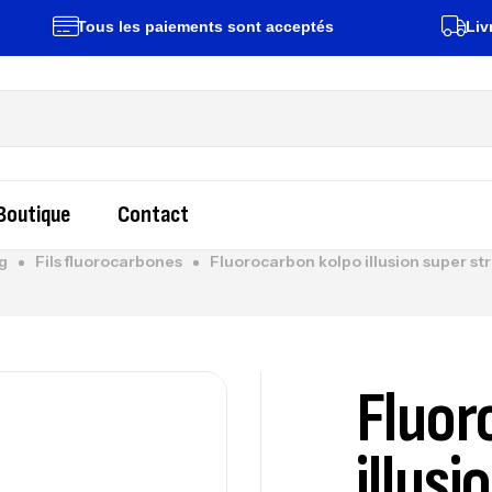
Tous les paiements sont acceptés
Livraison r
Boutique
Contact
g
Fils fluorocarbones
Fluorocarbon kolpo illusion super 
Fluor
illusi