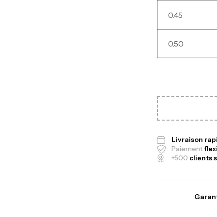
0.45
Ca
1.
0.50
Ca
Fo
Ex
Ba
Livraison ra
Paiement
flex
+500
clients s
Vo
Garant
Ac