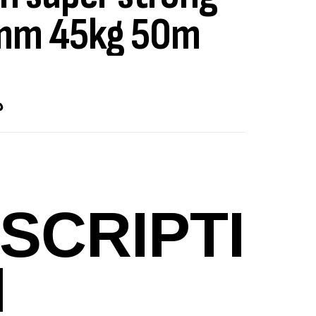
mm 45kg 50m
ut Of Stock
د
SCRIPTI
N