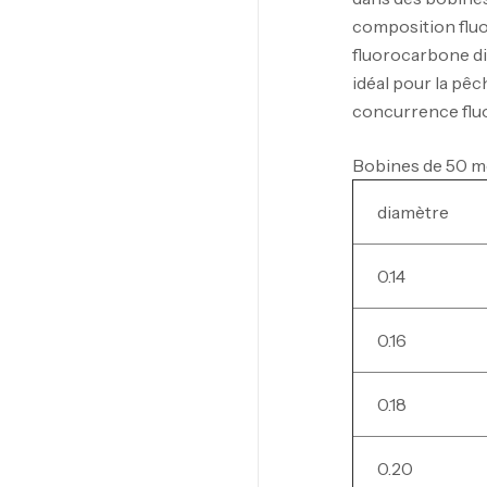
composition fluor
fluorocarbone di
idéal pour la pêc
concurrence flu
Bobines de 50 m
diamètre
0.14
0.16
0.18
0.20