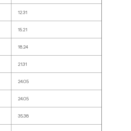
12.31
15.21
18.24
21.31
24.05
24.05
35.38
nne Jigging Sunset Massive Attack