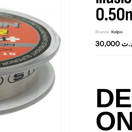
0.50
Brands:
Kolpo
O
30,000
.ت
DE
O