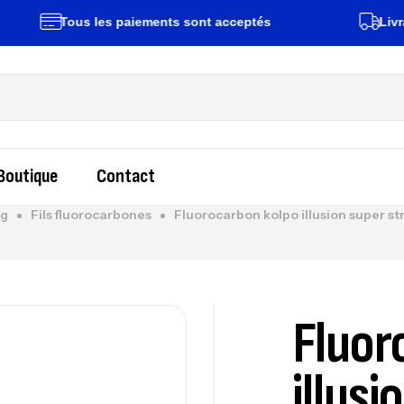
Tous les paiements sont acceptés
Livraison ra
Boutique
Contact
ng
Fils fluorocarbones
Fluorocarbon kolpo illusion super 
Fluor
illusi