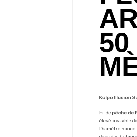
A
50
MÈ
Kolpo Illusion 
Fil de
pêche de 
élevé, invisible d
Diamètre mince e
dans des bobines