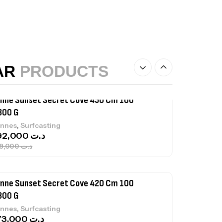
nne Sunset Beachstriker Surf Hybrid
0 Cm 100-250 G
,
nnes
Surfcasting
215,000
د.ت
239,000
د.ت
AR
PRODUCTS
nne Sunset Secret Cove 450 Cm 100
300 G
,
nnes
Surfcasting
692,000
د.ت
768,000
د.ت
nne Sunset Secret Cove 420 Cm 100
300 G
,
nnes
Surfcasting
673,000
د.ت