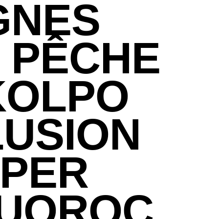
GNES
 PÊCHE
KOLPO
LUSION
PER
LUOROC