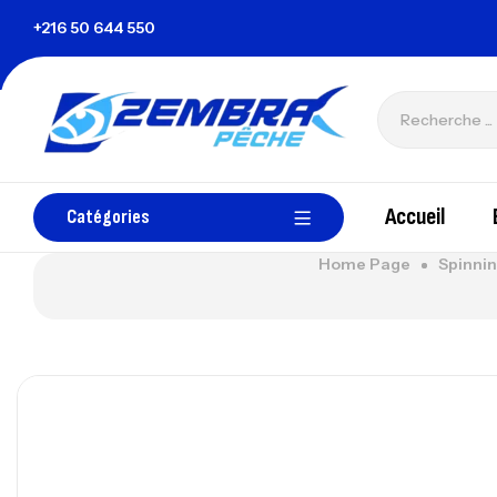
+216 50 644 550
zembrapechetunisie@gmail.com
Accueil
Catégories
Home Page
Spinni