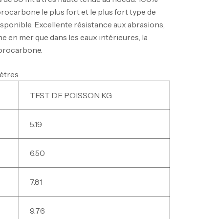
ocarbone le plus fort et le plus fort type de
sponible. Excellente résistance aux abrasions,
he en mer que dans les eaux intérieures, la
orocarbone.
ètres
TEST DE POISSON KG
5.19
6.50
7.81
9.76