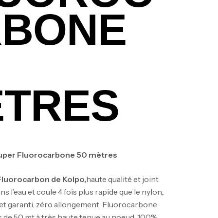
RBONE
TRES
Super Fluorocarbone 50 mètres
Fluorocarbon de Kolpo,
haute qualité et joint
ans l’eau et coule 4 fois plus rapide que le nylon,.
t garanti, zéro allongement. Fluorocarbone
 de 50 mt à très haute tenue au noeud. 100%