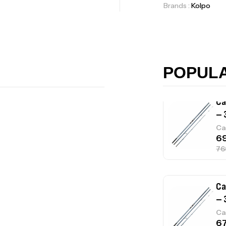
Brands :
Kolpo
Ca
42
Ca
POPUL
Ca
– 
Ca
Ca
– 
Ca