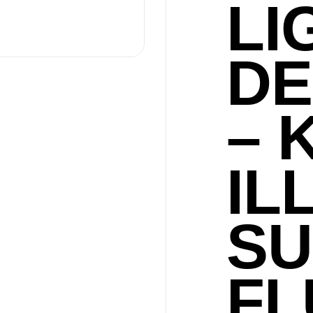
LI
DE
– 
IL
SU
F