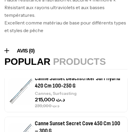
Volant 3 Branches Inox T26S/35
Résistant aux rayons ultraviolets et aux basses
,
Accastillage bateau
Accessoires bateaux
températures.
367,000
د.ت
Excellent comme matériau de base pour différents types
et styles de pêche
Canne Sunset Beachstriker Surf Hybrid
420 Cm 100-250 G
AVIS (0)
,
Cannes
Surfcasting
215,000
د.ت
POPULAR
PRODUCTS
239,000
د.ت
Canne Sunset Secret Cove 450 Cm 100
– 300 G
,
Cannes
Surfcasting
692,000
د.ت
768,000
د.ت
Canne Sunset Secret Cove 420 Cm 100