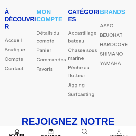
À
MON
CATÉGORI
BRANDS
DÉCOUVRI
COMPTE
ES
ASSO
R
Détails du
Accastillage
BEUCHAT
Accueil
compte
bateau
HARDCORE
Boutique
Panier
Chasse sous
SHIMANO
marine
Compte
Commandes
YAMAHA
Pèche au
Contact
Favoris
flotteur
Jigging
Surfcasting
REJOIGNEZ NOTRE
NEWSLETTER
ACCUEIL
BOUTIQUE
COMPTE