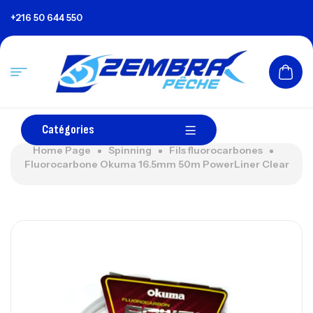
+216 50 644 550
Catégories
Home Page
Spinning
Fils fluorocarbones
Fluorocarbone Okuma 16.5mm 50m PowerLiner Clear