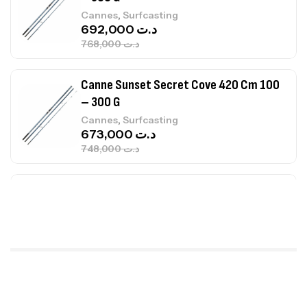
– 300 G
,
Cannes
Surfcasting
673,000
د.ت
748,000
د.ت
Canne Jigging Sunset Massive Attack
1.83m 120/250gr 30kg
,
Cannes
Jigging
340,000
د.ت
379,000
د.ت
Foureau Kalli Kunnan Funda 1.70m
Expanded
,
Bagagerie
Surfcasting
378,000
د.ت
420,000
د.ت