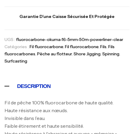
Garantie D’une Caisse Sécurisée Et Protégée
UGS :
fluorocarbone-okuma-16-5mm-50m-powerliner-clear
Canne Jigging Sunset Massive Attack
Catégories :
Fil fluorocarbone
,
Fil fluorocarbone
,
Fils
,
Fils
1.83m 120/250gr 30kg
fluorocarbones
,
Pèche au flotteur
,
Shore Jigging
,
Spinning
,
,
Cannes
Jigging
Surfcasting
340,000
د.ت
379,000
د.ت
Foureau Kalli Kunnan Funda 1.70m
DESCRIPTION
Expanded
,
Bagagerie
Surfcasting
Fil de pêche 100% fluorocarbone de haute qualité.
378,000
د.ت
Haute résistance aux nœuds.
420,000
د.ت
Invisible dans l’eau.
Faible étirement et haute sensibilité.
Haute résistance à l’abrasion et aucune « mémoire ».