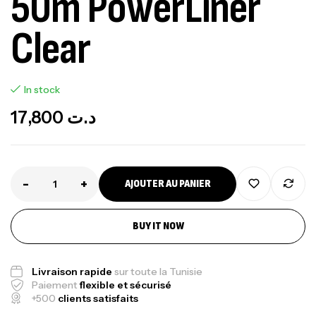
50m PowerLiner
Clear
In stock
17,800
د.ت
-
+
AJOUTER AU PANIER
BUY IT NOW
Livraison rapide
sur toute la Tunisie
Paiement
flexible et sécurisé
+500
clients satisfaits