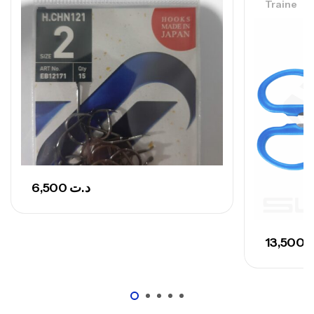
– 300 G
Traine
,
Cannes
Surfcasting
673,000
د.ت
748,000
د.ت
6,500
د.ت
13,500