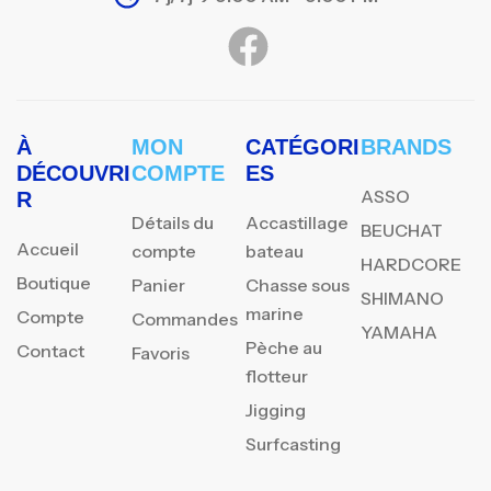
À
MON
CATÉGORI
BRANDS
DÉCOUVRI
COMPTE
ES
ASSO
R
Détails du
Accastillage
BEUCHAT
Accueil
compte
bateau
HARDCORE
Boutique
Panier
Chasse sous
SHIMANO
marine
Compte
Commandes
YAMAHA
Pèche au
Contact
Favoris
flotteur
Jigging
Surfcasting