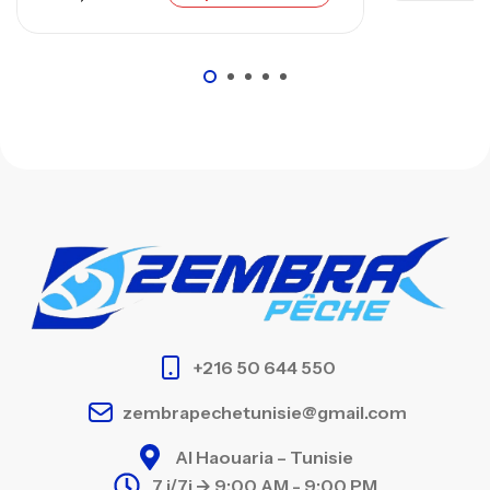
+216 50 644 550
zembrapechetunisie@gmail.com
Al Haouaria – Tunisie
7 j/7j -> 9:00 AM - 9:00 PM