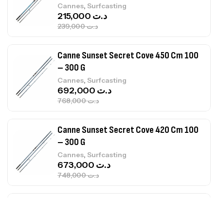
,
Cannes
Surfcasting
692,000
د.ت
768,000
د.ت
Canne Sunset Secret Cove 420 Cm 100
– 300 G
,
Cannes
Surfcasting
673,000
د.ت
748,000
د.ت
Canne Jigging Sunset Massive Attack
1.83m 120/250gr 30kg
,
Cannes
Jigging
340,000
د.ت
379,000
د.ت
Foureau Kalli Kunnan Funda 1.70m