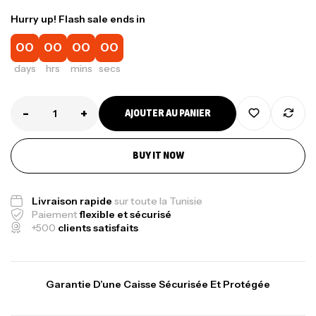
Hurry up! Flash sale ends in
00
00
00
00
days
hrs
mins
secs
-
+
AJOUTER AU PANIER
BUY IT NOW
Canne Jigging Sunset Massive Attack
Livraison rapide
sur toute la Tunisie
1.83m 120/250gr 30kg
Paiement
flexible et sécurisé
+500
clients satisfaits
,
Cannes
Jigging
340,000
د.ت
379,000
د.ت
Garantie D’une Caisse Sécurisée Et Protégée
Foureau Kalli Kunnan Funda 1.70m