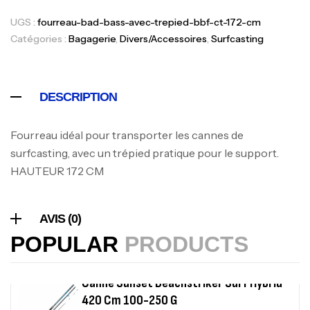
Expanded
UGS :
fourreau-bad-bass-avec-trepied-bbf-ct-172-cm
,
Bagagerie
Surfcasting
378,000
د.ت
Catégories :
Bagagerie
,
Divers/Accessoires
,
Surfcasting
420,000
د.ت
DESCRIPTION
Volant 3 Branches Inox T26S/35
,
Accastillage bateau
Accessoires bateaux
367,000
د.ت
Fourreau idéal pour transporter les cannes de
surfcasting, avec un trépied pratique pour le support.
HAUTEUR 172 CM
Canne Sunset Beachstriker Surf Hybrid
420 Cm 100-250 G
,
AVIS (0)
Cannes
Surfcasting
215,000
د.ت
POPULAR
PRODUCTS
239,000
د.ت
Canne Sunset Secret Cove 450 Cm 100
– 300 G