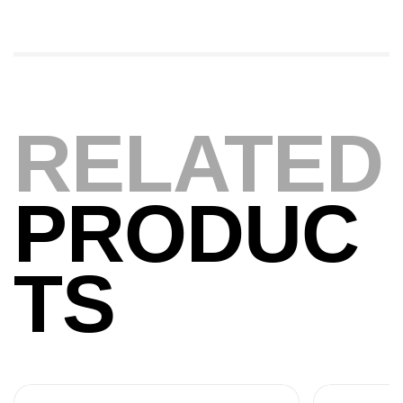
Expanded
,
Bagagerie
Surfcasting
378,000
د.ت
420,000
د.ت
RELATED
Volant 3 Branches Inox T26S/35
,
Accastillage bateau
Accessoires bateaux
367,000
د.ت
PRODUC
Canne Sunset Beachstriker Surf Hybrid
420 Cm 100-250 G
TS
,
Cannes
Surfcasting
215,000
د.ت
239,000
د.ت
Canne Sunset Secret Cove 450 Cm 100
– 300 G