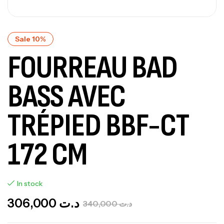
Sale 10%
FOURREAU BAD
BASS AVEC
TRÉPIED BBF-CT
172 CM
In stock
306,000
د.ت
340,000
د.ت