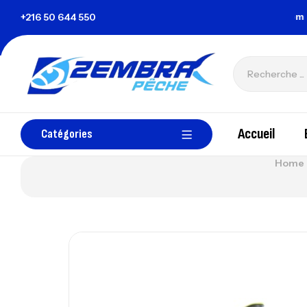
a Tunisie
+216 50 644 550
zembrapechetunisie@gmail.com
Accueil
Catégories
Home 