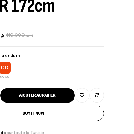
FR 172cm
د
119,000
د.ت
le ends in
00
secs
AJOUTER AU PANIER
BUY IT NOW
pide
sur toute la Tunisie