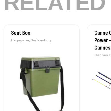
RELATED
Seat Box
Canne 
Power 
,
Bagagerie
Surfcasting
Cannes
,
Cannes