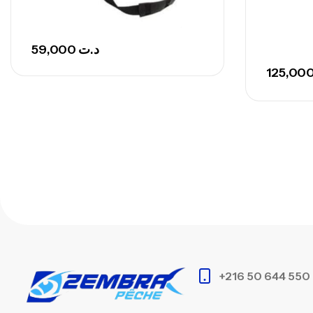
59,000
د.ت
+216 50 644 550