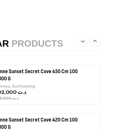
,
teau
Accessoires bateaux
nne Sunset Beachstriker Surf Hybrid
0 Cm 100-250 G
,
nnes
Surfcasting
AR
PRODUCTS
215,000
د.ت
239,000
د.ت
nne Sunset Secret Cove 450 Cm 100
300 G
,
nnes
Surfcasting
692,000
د.ت
768,000
د.ت
nne Sunset Secret Cove 420 Cm 100
300 G