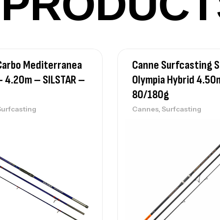
PRODUCT
Vo
Ac
Carbo Mediterranea
Canne Surfcasting 
– 4.20m – SILSTAR –
Olympia Hybrid 4.50
Ca
80/180g
42
,
Ca
Surfcasting
Cannes
Surfcasting
Ca
– 
Ca