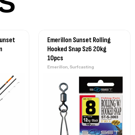
S
lant 3 Branches Inox T26S/35
,
castillage bateau
Accessoires bateaux
367,000
د.ت
Sunset
Emerillon Sunset Rolling
m
Hooked Snap Sz6 20kg
nne Sunset Beachstriker Surf Hybrid
10pcs
0 Cm 100-250 G
,
,
nnes
Surfcasting
Emerillon
Surfcasting
215,000
د.ت
239,000
د.ت
nne Sunset Secret Cove 450 Cm 100
300 G
,
nnes
Surfcasting
692,000
د.ت
768,000
د.ت