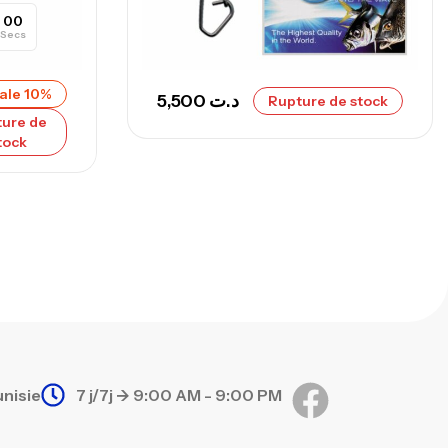
00
Secs
nne Sunset Secret Cove 420 Cm 100
300 G
ale 10%
5,500
د.ت
Rupture de stock
,
nnes
Surfcasting
ure de
673,000
د.ت
tock
748,000
د.ت
unisie
7 j/7j -> 9:00 AM - 9:00 PM