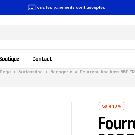
Tous les paiements sont acceptés
Liv
Boutique
Contact
Page
Surfcasting
Bagagerie
Fourreau bad bass BBF F
Sale 10%
Fourr