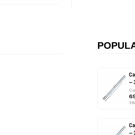
Accastillage ba
Ca
42
Ca
POPUL
Ca
– 
Ca
Ca
– 