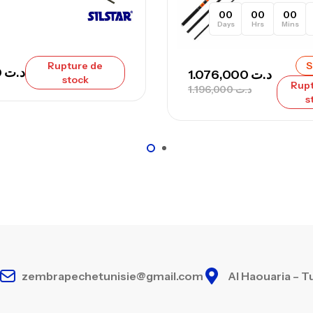
00
00
00
Days
Hrs
Mins
Ca
– 
Rupture de
S
125,000
د.ت
1.076,000
د.ت
Ca
stock
Rupt
1.196,000
د.ت
s
zembrapechetunisie@gmail.com
Al Haouaria – T