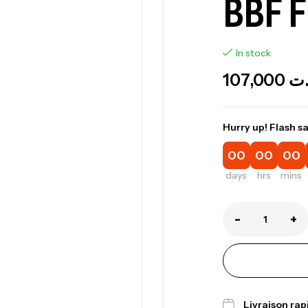
BBF 
In stock
107,000
.ت
Hurry up! Flash sa
00
00
00
days
hrs
mins
-
+
Livraison ra