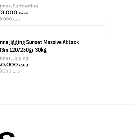
,
nnes
Surfcasting
673,000
د.ت
748,000
د.ت
nne Jigging Sunset Massive Attack
83m 120/250gr 30kg
,
nnes
Jigging
340,000
د.ت
379,000
د.ت
ureau Kalli Kunnan Funda 1.70m
panded
,
gagerie
Surfcasting
378,000
د.ت
420,000
د.ت