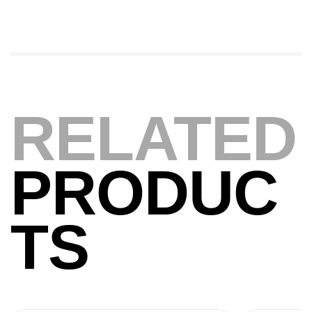
Expanded
,
Bagagerie
Surfcasting
378,000
د.ت
420,000
د.ت
Volant 3 Branches Inox T26S/35
RELATED
,
Accastillage bateau
Accessoires bateaux
367,000
د.ت
PRODUC
Canne Sunset Beachstriker Surf Hybrid
420 Cm 100-250 G
TS
,
Cannes
Surfcasting
215,000
د.ت
239,000
د.ت
Canne Sunset Secret Cove 450 Cm 100