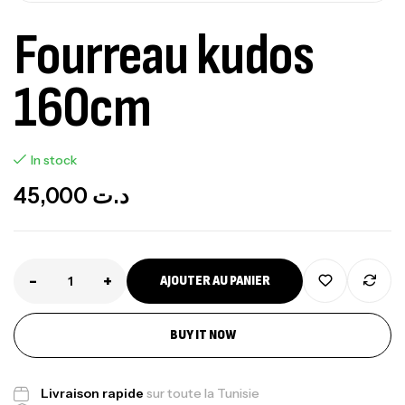
Fourreau kudos
160cm
In stock
45,000
د.ت
-
+
AJOUTER AU PANIER
BUY IT NOW
Livraison rapide
sur toute la Tunisie