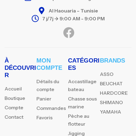
Al Haouaria – Tunisie
7 j/7j -> 9:00 AM - 9:00 PM
À
MON
CATÉGORI
BRANDS
DÉCOUVRI
COMPTE
ES
ASSO
R
Détails du
Accastillage
BEUCHAT
Accueil
compte
bateau
HARDCORE
Boutique
Panier
Chasse sous
SHIMANO
marine
Compte
Commandes
YAMAHA
Pèche au
Contact
Favoris
flotteur
Jigging