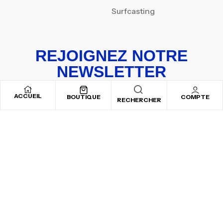
Surfcasting
REJOIGNEZ NOTRE
NEWSLETTER
Inscrivez-vous pour recevoir nos offres spéciales
ACCUEIL
BOUTIQUE
COMPTE
RECHERCHER
Copyright © 2025
By ADSVALLEY
. All rights reserved