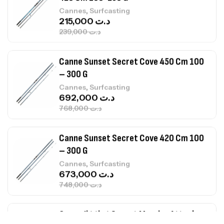
– 300 G
,
Cannes
Surfcasting
692,000
د.ت
768,000
د.ت
Canne Sunset Secret Cove 420 Cm 100
– 300 G
,
Cannes
Surfcasting
673,000
د.ت
748,000
د.ت
Canne Jigging Sunset Massive Attack
1.83m 120/250gr 30kg
,
Cannes
Jigging
340,000
د.ت
379,000
د.ت
Foureau Kalli Kunnan Funda 1.70m