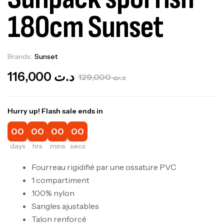
180cm Sunset
Brands:
Sunset
Out Of Stock
116,000
د.ت
129,000
د.ت
Hurry up! Flash sale ends in
00
00
00
00
days
hrs
mins
secs
Fourreau rigidifié par une ossature PVC
1 compartiment
100% nylon
Sangles ajustables
Talon renforcé