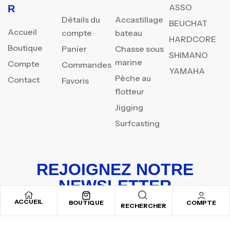
ASSO
R
Détails du
Accastillage
BEUCHAT
Accueil
compte
bateau
HARDCORE
Boutique
Panier
Chasse sous
SHIMANO
marine
Compte
Commandes
YAMAHA
Pèche au
Contact
Favoris
flotteur
Jigging
Surfcasting
REJOIGNEZ NOTRE
NEWSLETTER
ACCUEIL
Inscrivez-vous pour recevoir nos offres spéciales
BOUTIQUE
COMPTE
RECHERCHER