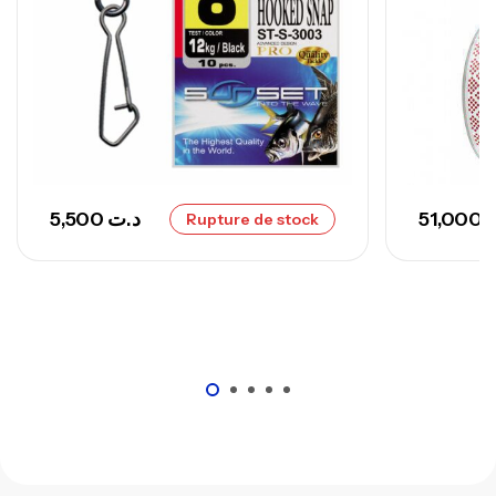
– 300 G
,
Cannes
Surfcasting
673,000
د.ت
748,000
د.ت
5,500
د.ت
51,000
Rupture de stock