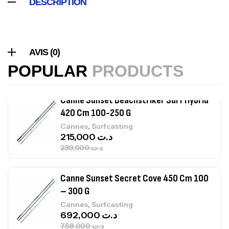
DESCRIPTION
Volant 3 Branches Inox T26S/35
,
Accastillage bateau
Accessoires bateaux
367,000
د.ت
AVIS (0)
POPULAR
PRODUCTS
Canne Sunset Beachstriker Surf Hybrid
420 Cm 100-250 G
,
Cannes
Surfcasting
215,000
د.ت
239,000
د.ت
Canne Sunset Secret Cove 450 Cm 100
– 300 G
,
Cannes
Surfcasting
692,000
د.ت
768,000
د.ت
Canne Sunset Secret Cove 420 Cm 100