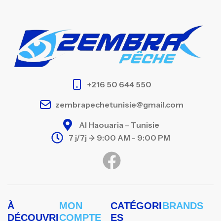
+216 50 644 550
zembrapechetunisie@gmail.com
Al Haouaria – Tunisie
7 j/7j -> 9:00 AM - 9:00 PM
À
MON
CATÉGORI
BRANDS
DÉCOUVRI
COMPTE
ES