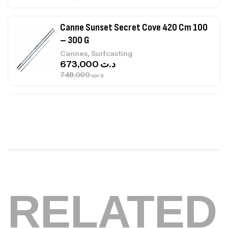
– 300 G
,
Cannes
Surfcasting
673,000
د.ت
748,000
د.ت
Canne Jigging Sunset Massive Attack
1.83m 120/250gr 30kg
,
Cannes
Jigging
340,000
د.ت
379,000
د.ت
Foureau Kalli Kunnan Funda 1.70m
Expanded
,
Bagagerie
Surfcasting
378,000
د.ت
RELATED
420,000
د.ت