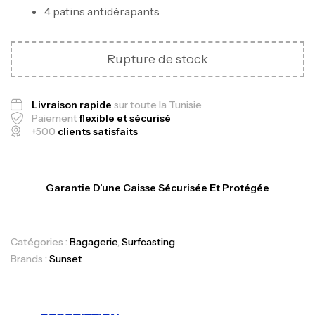
4 patins antidérapants
Rupture de stock
Canne Jigging Sunset Massive Attack
Livraison rapide
sur toute la Tunisie
Paiement
flexible et sécurisé
1.83m 120/250gr 30kg
+500
clients satisfaits
,
Cannes
Jigging
340,000
د.ت
379,000
د.ت
Garantie D’une Caisse Sécurisée Et Protégée
Foureau Kalli Kunnan Funda 1.70m
Expanded
Catégories :
Bagagerie
,
Surfcasting
,
Bagagerie
Surfcasting
Brands :
Sunset
378,000
د.ت
420,000
د.ت