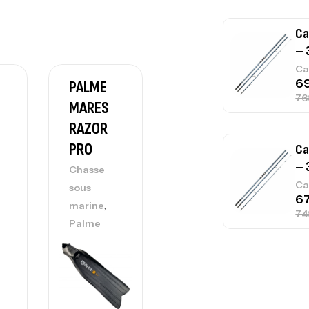
Ca
– 
Ca
PALME
Sandow
MARES
Pathos
RAZOR
D17.5×2
PRO
4cm
Ca
1.
Chasse
Accessoire
Ca
sous
s
,
,
marine
arbalètes
Palme
Chasse
sous
marine
Fo
Ex
Ba