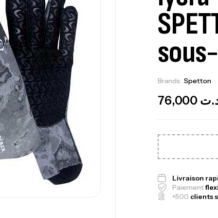
SPET
sous
Ca
1.
Brands:
Spetton
Ca
76,000
.ت
Fo
Ex
Ba
Livraison ra
Paiement
flex
+500
clients s