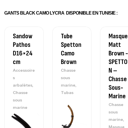
GANTS BLACK CAMO LYCRA DISPONIBLE EN TUNISIE :
Sandow
Tube
Masque
Pathos
Spetton
Matt
D16×24
Camo
Brown -
Cm
Brown
SPETTO
N –
Accessoire
Chasse
Chasse
s
sous
,
,
arbalètes
marine
Sous-
Chasse
Tubas
Marine
sous
Chasse
marine
sous
,
marine
Masque