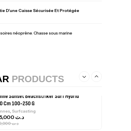
lant 3 Branches Inox T26S/35
ie D’une Caisse Sécurisée Et Protégée
,
castillage bateau
Accessoires bateaux
367,000
د.ت
soires néoprène
,
Chasse sous marine
nne Sunset Beachstriker Surf Hybrid
0 Cm 100-250 G
,
nnes
Surfcasting
215,000
د.ت
239,000
د.ت
AR
PRODUCTS
nne Sunset Secret Cove 450 Cm 100
300 G
,
nnes
Surfcasting
692,000
د.ت
768,000
د.ت