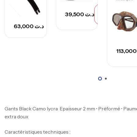
Rupture
39,500
د.ت
de
stock
63,000
د.ت
11
Gants Black Camo lycra Epaisseur 2 mm • Préformé • Paum
extra doux
Caractéristiques techniques :