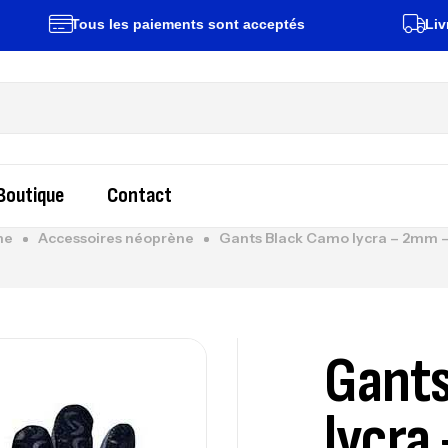
Tous les paiements sont acceptés
Livraison r
Boutique
Contact
ne
Accessoires néoprène
Gants Black Camo lycra – 2mm 
Gants
lycra