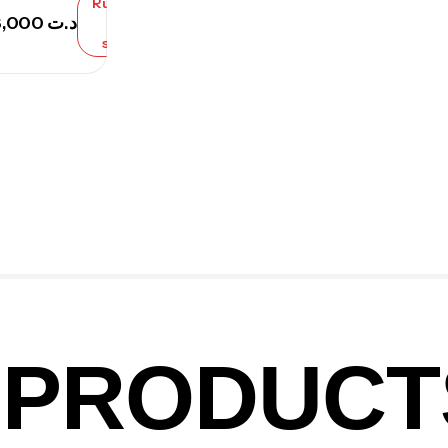
Rupture
113,000
د.ت
de
stock
PRODUCT