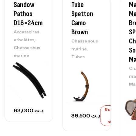
Sandow
Tube
Ma
Pathos
Spetton
Ma
D16×24cm
Camo
Br
Brown
SP
Accessoires
,
Ch
arbalètes
Chasse sous
Chasse sous
,
So
marine
marine
Tubas
Ma
Ch
ma
Ma
Rupture
63,000
د.ت
39,500
د.ت
de
stock