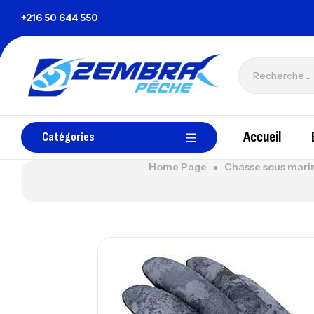
e
+216 50 644 550
zembrapechetunisie@gmail.com
Accueil
Catégories
Home Page
Chasse sous mari