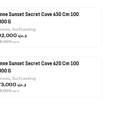
nne Sunset Secret Cove 420 Cm 100
300 G
,
nnes
Surfcasting
673,000
د.ت
748,000
د.ت
nne Jigging Sunset Massive Attack
83m 120/250gr 30kg
,
nnes
Jigging
340,000
د.ت
379,000
د.ت
ureau Kalli Kunnan Funda 1.70m
panded
,
gagerie
Surfcasting