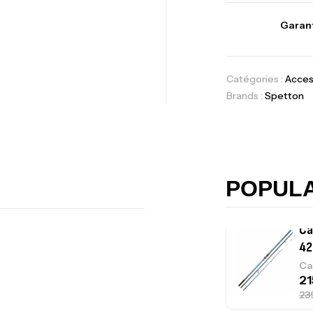
Vo
Garant
Ac
Catégories :
Acces
Brands :
Spetton
Ca
42
Ca
POPUL
Ca
– 
Ca