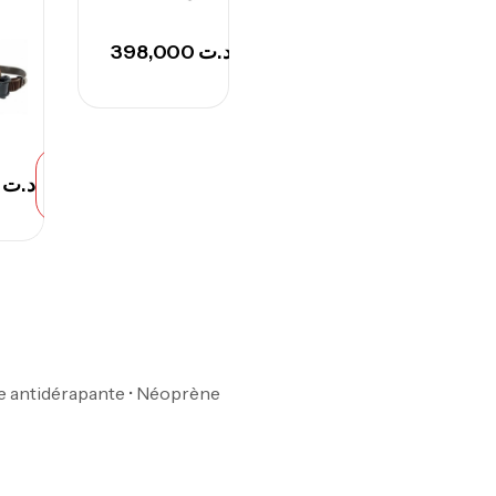
Rupture
398,000
د.ت
de
stock
69,000
د.ت
Vo
Ac
Rupture
3,000
د.ت
de
stock
Ca
42
Ca
e antidérapante • Néoprène
Ca
– 