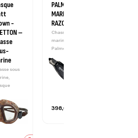
sque
PALME
Sandow
tt
MARES
Pathos
own -
RAZOR PRO
D17.5×24
ETTON –
M
Chasse sous
,
asse
marine
Accessoires
Palme
,
us-
arbalètes
Chasse sous
rine
marine
asse sous
,
rine
sque
Rupture
398,000
د.ت
de
stock
69,000
.ت