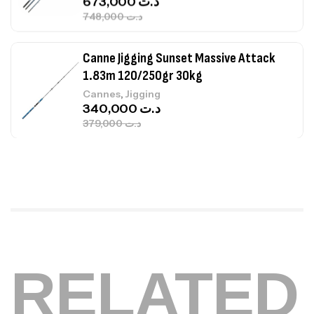
Canne Jigging Sunset Massive Attack
1.83m 120/250gr 30kg
,
Cannes
Jigging
340,000
د.ت
379,000
د.ت
Foureau Kalli Kunnan Funda 1.70m
Expanded
,
Bagagerie
Surfcasting
378,000
د.ت
420,000
د.ت
Volant 3 Branches Inox T26S/35
RELATED
,
Accastillage bateau
Accessoires bateaux
367,000
د.ت