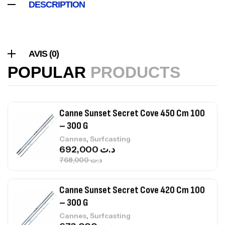
DESCRIPTION
Canne Sunset Beachstriker Surf Hybrid
420 Cm 100-250 G
,
Cannes
Surfcasting
AVIS (0)
215,000
د.ت
POPULAR
PRODUCTS
239,000
د.ت
Canne Sunset Secret Cove 450 Cm 100
– 300 G
,
Cannes
Surfcasting
692,000
د.ت
768,000
د.ت
Canne Sunset Secret Cove 420 Cm 100
– 300 G
,
Cannes
Surfcasting
673,000
د.ت
748,000
د.ت