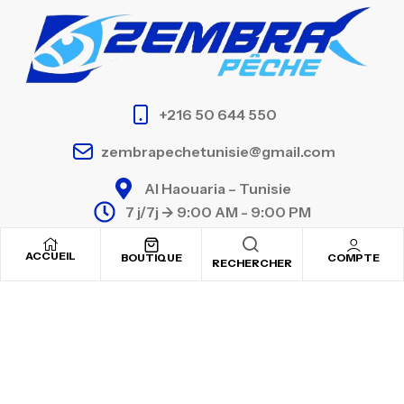
+216 50 644 550
zembrapechetunisie@gmail.com
Al Haouaria – Tunisie
7 j/7j -> 9:00 AM - 9:00 PM
ACCUEIL
BOUTIQUE
COMPTE
RECHERCHER
À
MON
CATÉGORI
BRANDS
DÉCOUVRI
COMPTE
ES
ASSO
R
Détails du
Accastillage