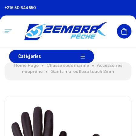
+216 50 644 550
Catégories
Home Page
Chasse sous marine
Accessoires
néoprène
Gants mares flexa touch 2mm