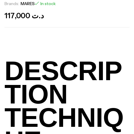
Brands:
MARES
In stock
117,000
د.ت
DESCRIP
TION
TECHNIQ