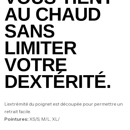
AU CHAUD
SANS
LIMITER
VOTRE
DEXTÉRITÉ.
L’extrémité du poignet est découpée pour permettre un
retrait facile.
Pointures:
XS/S, M/L, XL/