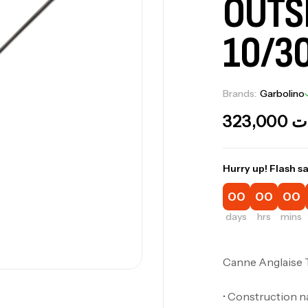
OUTS
10/3
Brands:
Garbolino
323,000
ت
Hurry up! Flash sa
00
00
00
days
hrs
mins
Canne Anglaise 
• Construction 