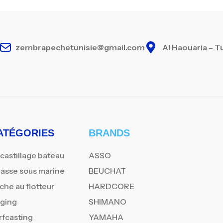
zembrapechetunisie@gmail.com
Al Haouaria – T
ATÉGORIES
BRANDS
castillage bateau
ASSO
asse sous marine
BEUCHAT
che au flotteur
HARDCORE
gging
SHIMANO
rfcasting
YAMAHA