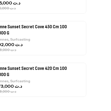
692,000
د.ت
768,000
د.ت
nne Sunset Secret Cove 420 Cm 100
300 G
,
nnes
Surfcasting
673,000
د.ت
748,000
د.ت
nne Jigging Sunset Massive Attack
83m 120/250gr 30kg
,
nnes
Jigging
340,000
د.ت
379,000
د.ت
ureau Kalli Kunnan Funda 1.70m