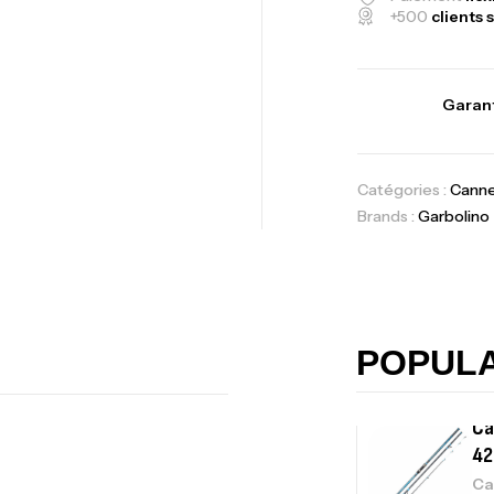
+500
clients s
Vo
Garant
Ac
Catégories :
Cann
Brands :
Garbolino
Ca
42
Ca
POPUL
Ca
– 
Ca