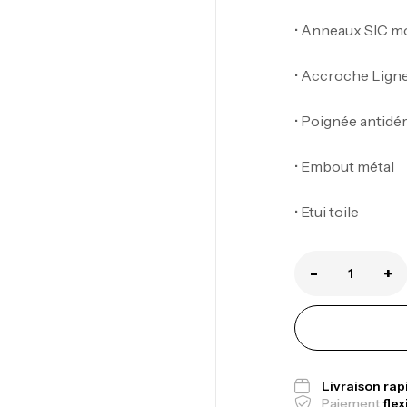
• Anneaux SIC m
• Accroche Lign
• Poignée antidé
• Embout métal
Ca
1.
• Etui toile
Ca
-
+
Fo
Ex
Ba
Livraison ra
Paiement
flex