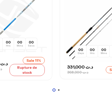
Ca
– 
Ca
00
00
00
Hrs
Mins
Secs
Ca
00
00
00
Days
Hrs
Mins
– 
Sale 11%
Ca
00
د.ت
331,000
د.ت
Rupture de
د.
S
368,000
د.ت
stock