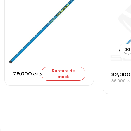
00
Days
Rupture de
79,000
د.ت
32,0
stock
36,000
ت