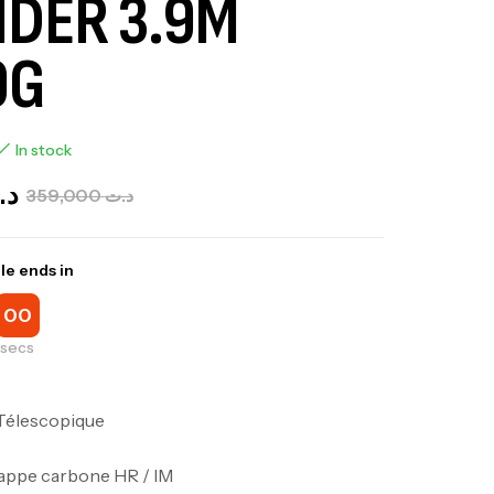
IDER 3.9M
0G
In stock
د.
359,000
د.ت
le ends in
00
secs
Télescopique
nappe carbone HR / IM