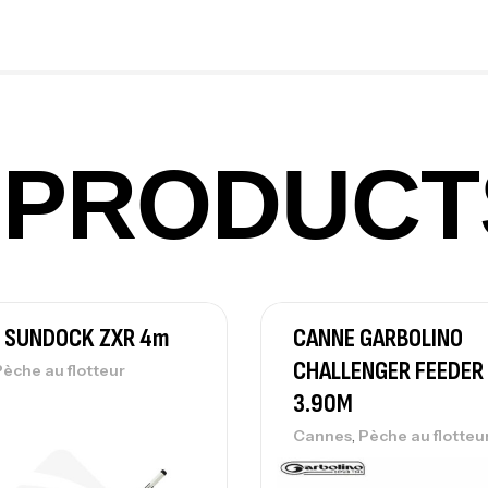
Ex
Ba
PRODUCT
Vo
Ac
 SUNDOCK ZXR 4m
CANNE GARBOLINO
Ca
42
CHALLENGER FEEDER
Pèche au flotteur
Ca
3.90M
,
Cannes
Pèche au flotteu