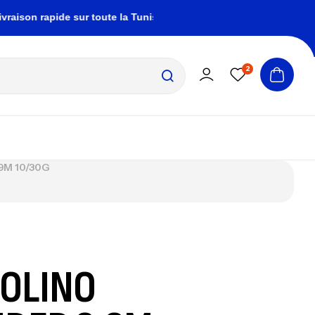
on rapide sur toute la Tunisie
zembrapechetunis
2
9M 10/30G
OLINO