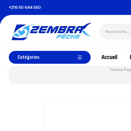
nisie
+216 50 644 550
zembrapechetunisie@gmail.com
Accueil
Catégories
Home Pa