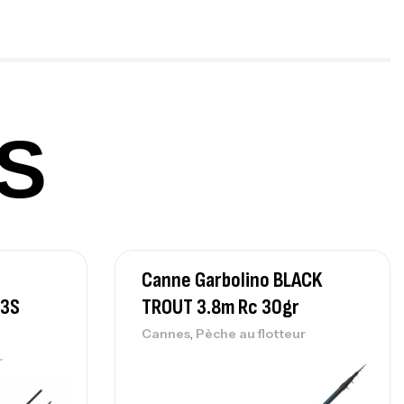
panded
,
gagerie
Surfcasting
378,000
د.ت
420,000
د.ت
S
lant 3 Branches Inox T26S/35
,
castillage bateau
Accessoires bateaux
367,000
د.ت
Canne Garbolino BLACK
nne Sunset Beachstriker Surf Hybrid
0 Cm 100-250 G
 3S
TROUT 3.8m Rc 30gr
,
nnes
Surfcasting
,
Cannes
Pèche au flotteur
215,000
د.ت
r
239,000
د.ت