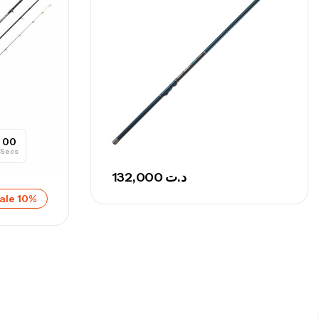
nne Sunset Secret Cove 450 Cm 100
300 G
,
nnes
Surfcasting
692,000
د.ت
768,000
د.ت
nne Sunset Secret Cove 420 Cm 100
00
Secs
300 G
132,000
د.ت
,
nnes
Surfcasting
673,000
د.ت
ale 10%
748,000
د.ت