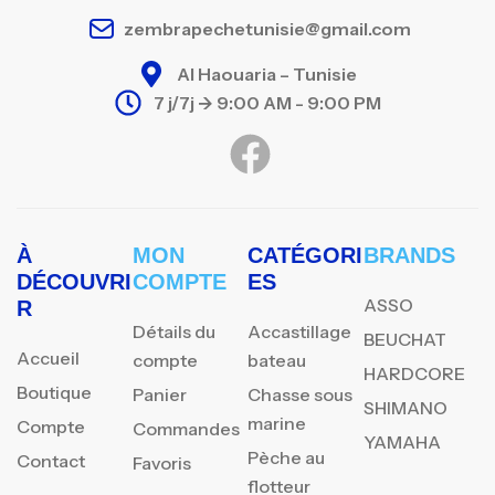
zembrapechetunisie@gmail.com
Al Haouaria – Tunisie
7 j/7j -> 9:00 AM - 9:00 PM
À
MON
CATÉGORI
BRANDS
DÉCOUVRI
COMPTE
ES
ASSO
R
Détails du
Accastillage
BEUCHAT
Accueil
compte
bateau
HARDCORE
Boutique
Panier
Chasse sous
SHIMANO
marine
Compte
Commandes
YAMAHA
Pèche au
Contact
Favoris
flotteur