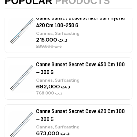
POPULAR
PRODUCTS
239,000
د.ت
Canne Sunset Secret Cove 450 Cm 100
– 300 G
,
Cannes
Surfcasting
692,000
د.ت
768,000
د.ت
Canne Sunset Secret Cove 420 Cm 100
– 300 G
,
Cannes
Surfcasting
673,000
د.ت
748,000
د.ت
Canne Jigging Sunset Massive Attack
1.83m 120/250gr 30kg
,
Cannes
Jigging