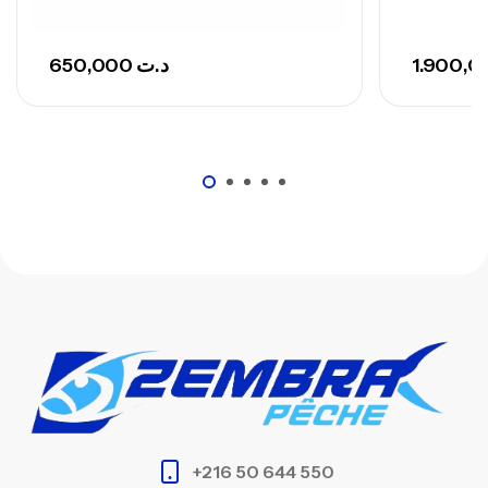
650,000
د.ت
+216 50 644 550