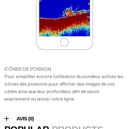
340,000
د.ت
379,000
د.ت
Foureau Kalli Kunnan Funda 1.70m
Expanded
,
Bagagerie
Surfcasting
378,000
د.ت
420,000
د.ت
ICÔNES DE POISSON
Volant 3 Branches Inox T26S/35
Pour simplifier encore l’utilisation du sondeur, activez les
,
Accastillage bateau
Accessoires bateaux
icônes des poissons pour afficher des images de vos
367,000
د.ت
cibles ainsi que leur profondeur, afin de savoir
exactement où lancer votre ligne.
Canne Sunset Beachstriker Surf Hybrid
420 Cm 100-250 G
AVIS (0)
,
Cannes
Surfcasting
215,000
د.ت