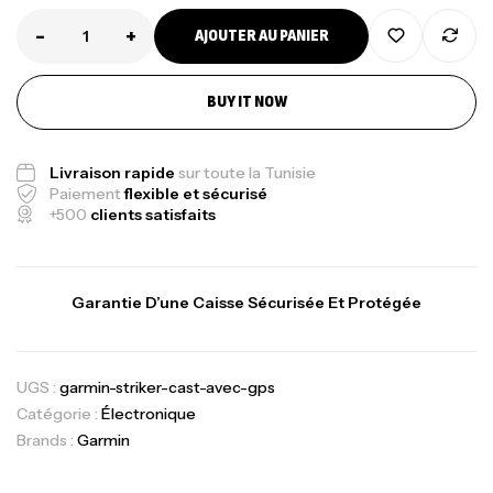
-
+
AJOUTER AU PANIER
BUY IT NOW
Livraison rapide
sur toute la Tunisie
Paiement
flexible et sécurisé
+500
clients satisfaits
Garantie D’une Caisse Sécurisée Et Protégée
UGS :
garmin-striker-cast-avec-gps
Catégorie :
Électronique
Brands :
Garmin