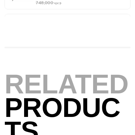
340,000
د.ت
379,000
د.ت
Foureau Kalli Kunnan Funda 1.70m
Expanded
,
Bagagerie
Surfcasting
378,000
د.ت
420,000
د.ت
RELATED
Volant 3 Branches Inox T26S/35
,
Accastillage bateau
Accessoires bateaux
367,000
د.ت
PRODUC
Canne Sunset Beachstriker Surf Hybrid
420 Cm 100-250 G
TS
,
Cannes
Surfcasting
215,000
د.ت