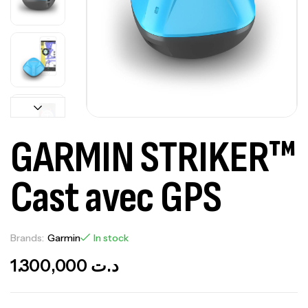
GARMIN STRIKER™
Cast avec GPS
Brands:
Garmin
In stock
1.300,000
د.ت