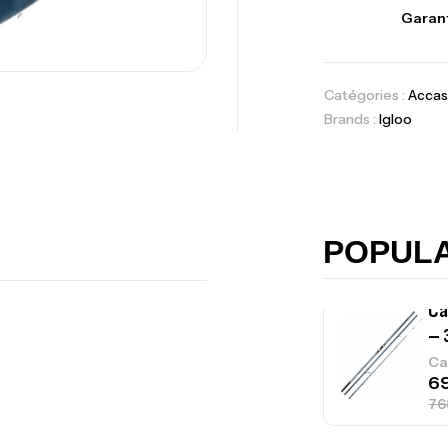
Vo
Garant
Ac
Catégories :
Accas
Brands :
Igloo
Ca
42
Ca
POPUL
Ca
– 
Ca