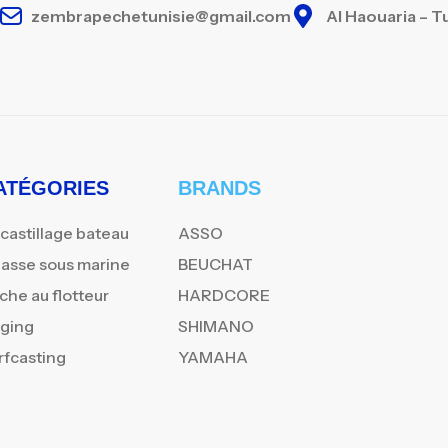
zembrapechetunisie@gmail.com
Al Haouaria – T
ATÉGORIES
BRANDS
castillage bateau
ASSO
asse sous marine
BEUCHAT
che au flotteur
HARDCORE
gging
SHIMANO
rfcasting
YAMAHA