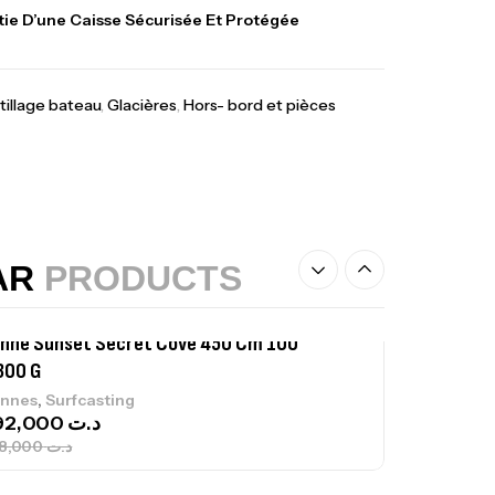
lant 3 Branches Inox T26S/35
ie D’une Caisse Sécurisée Et Protégée
,
castillage bateau
Accessoires bateaux
367,000
د.ت
tillage bateau
,
Glacières
,
Hors- bord et pièces
nne Sunset Beachstriker Surf Hybrid
0 Cm 100-250 G
,
nnes
Surfcasting
215,000
د.ت
239,000
د.ت
AR
PRODUCTS
nne Sunset Secret Cove 450 Cm 100
300 G
,
nnes
Surfcasting
692,000
د.ت
768,000
د.ت