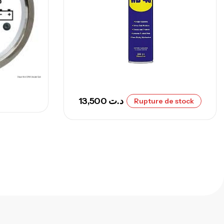
,
nnes
Surfcasting
692,000
د.ت
768,000
د.ت
nne Sunset Secret Cove 420 Cm 100
300 G
,
nnes
Surfcasting
673,000
د.ت
13,500
د.ت
Rupture de stock
748,000
د.ت