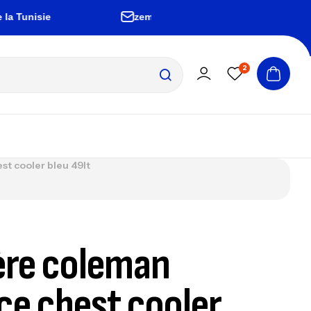
nisie
zembrapechetunisie@gmail.com
2
st cooler bleu 49lt
ère coleman
ice chest cooler