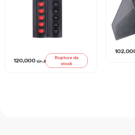
Rupture de
120,000
د.ت
stock