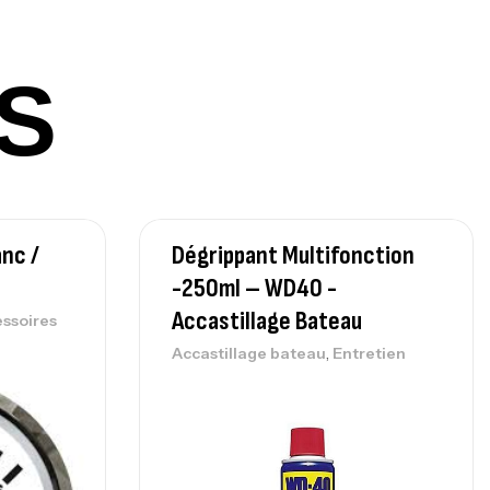
420,000
د.ت
S
lant 3 Branches Inox T26S/35
,
castillage bateau
Accessoires bateaux
367,000
د.ت
anc /
Dégrippant Multifonction
nne Sunset Beachstriker Surf Hybrid
0 Cm 100-250 G
-250ml – WD40 -
,
nnes
Surfcasting
Accastillage Bateau
ssoires
215,000
د.ت
,
Accastillage bateau
Entretien
239,000
د.ت
nne Sunset Secret Cove 450 Cm 100
300 G