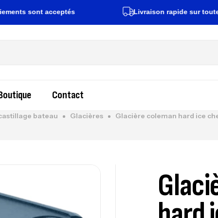
ts sont acceptés
Livraison rapide sur toute la Tu
Boutique
Contact
castillage bateau
Glacières
Glacière coleman hard ice che
Glaci
hard 