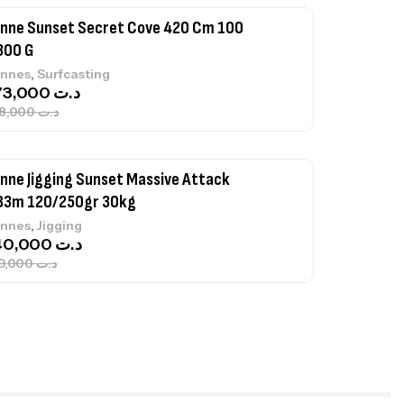
nne Sunset Secret Cove 420 Cm 100
300 G
,
nnes
Surfcasting
673,000
د.ت
748,000
د.ت
nne Jigging Sunset Massive Attack
83m 120/250gr 30kg
,
nnes
Jigging
340,000
د.ت
379,000
د.ت
ureau Kalli Kunnan Funda 1.70m
panded
,
gagerie
Surfcasting
378,000
د.ت