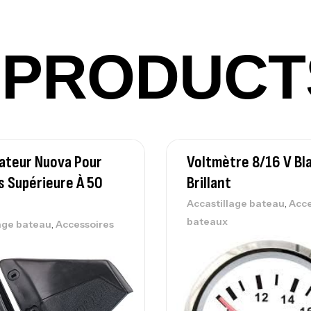
PRODUCT
Vo
Ac
sateur Nuova Pour
Voltmètre 8/16 V Bl
Ca
42
 Supérieure À 50
Brillant
Ca
r
,
Accastillage bateau
Acce
bateaux
,
age bateau
Accessoires
Ca
– 