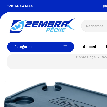
embrapechetunisie@gmail.com
+216 50 644 550
Tous les paiemen
Accueil
Catégories
Home Page
Ac