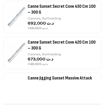
Canne Sunset Secret Cove 450 Cm 100
– 300 G
,
Cannes
Surfcasting
692,000
د.ت
768,000
د.ت
Canne Sunset Secret Cove 420 Cm 100
– 300 G
,
Cannes
Surfcasting
673,000
د.ت
748,000
د.ت
Canne Jigging Sunset Massive Attack
1.83m 120/250gr 30kg
,
Cannes
Jigging
340,000
د.ت
379,000
د.ت