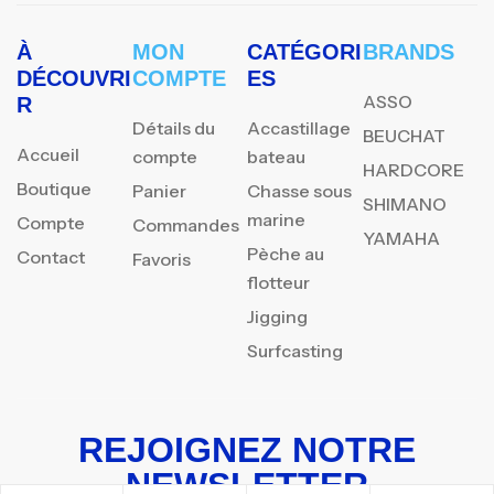
À
MON
CATÉGORI
BRANDS
DÉCOUVRI
COMPTE
ES
ASSO
R
Détails du
Accastillage
BEUCHAT
Accueil
compte
bateau
HARDCORE
Boutique
Panier
Chasse sous
SHIMANO
marine
Compte
Commandes
YAMAHA
Pèche au
Contact
Favoris
flotteur
Jigging
Surfcasting
REJOIGNEZ NOTRE
NEWSLETTER