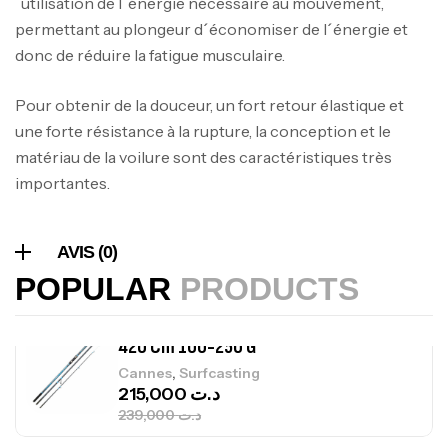
´utilisation de l´énergie nécessaire au mouvement,
379,000
د.ت
permettant au plongeur d´économiser de l´énergie et
donc de réduire la fatigue musculaire.
Foureau Kalli Kunnan Funda 1.70m
Expanded
Pour obtenir de la douceur, un fort retour élastique et
,
Bagagerie
Surfcasting
une forte résistance à la rupture, la conception et le
378,000
د.ت
matériau de la voilure sont des caractéristiques très
420,000
د.ت
importantes.
Volant 3 Branches Inox T26S/35
,
Accastillage bateau
Accessoires bateaux
AVIS (0)
367,000
د.ت
POPULAR
PRODUCTS
Canne Sunset Beachstriker Surf Hybrid
420 Cm 100-250 G
,
Cannes
Surfcasting
215,000
د.ت
239,000
د.ت