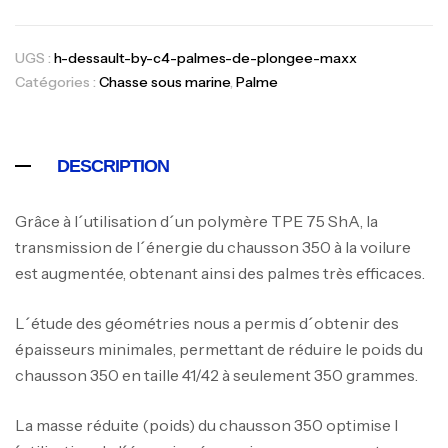
UGS :
h-dessault-by-c4-palmes-de-plongee-maxx
Catégories :
Chasse sous marine
,
Palme
DESCRIPTION
Grâce à l´utilisation d´un polymère TPE 75 ShA, la
transmission de l´énergie du chausson 350 à la voilure
est augmentée, obtenant ainsi des palmes très efficaces.
L´étude des géométries nous a permis d´obtenir des
épaisseurs minimales, permettant de réduire le poids du
Canne Jigging Sunset Massive Attack
chausson 350 en taille 41/42 à seulement 350 grammes.
1.83m 120/250gr 30kg
,
Cannes
Jigging
La masse réduite (poids) du chausson 350 optimise l
340,000
د.ت