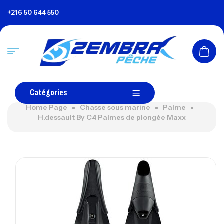
+216 50 644 550
Catégories
Home Page
Chasse sous marine
Palme
H.dessault By C4 Palmes de plongée Maxx