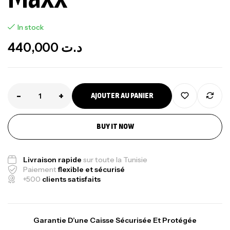
In stock
440,000
د.ت
-
+
AJOUTER AU PANIER
BUY IT NOW
Livraison rapide
sur toute la Tunisie
Paiement
flexible et sécurisé
+500
clients satisfaits
Garantie D’une Caisse Sécurisée Et Protégée