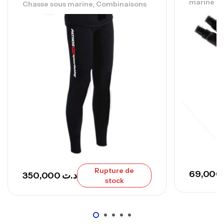
marine
,
Chasse sous marine
Combinaisons
Canne Sunset Secret Cove 450 Cm 100
– 300 G
,
Cannes
Surfcasting
692,000
د.ت
768,000
د.ت
Canne Sunset Secret Cove 420 Cm 100
– 300 G
,
Cannes
Surfcasting
673,000
د.ت
748,000
د.ت
Rupture de
69,000
350,000
د.ت
stock