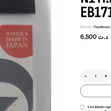
EB17
Brands:
Hayabusa
6,500
د.ت
Ca
-
+
1.
Ca
Livraison ra