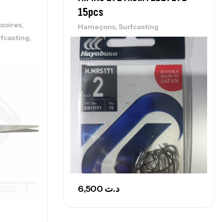
,
nnes
Surfcasting
15pcs
215,000
د.ت
,
soires
,
Hameçons
Surfcasting
239,000
د.ت
,
rfcasting
nne Sunset Secret Cove 450 Cm 100
300 G
,
nnes
Surfcasting
692,000
د.ت
768,000
د.ت
nne Sunset Secret Cove 420 Cm 100
300 G
,
nnes
Surfcasting
673,000
د.ت
6,500
د.ت
748,000
د.ت