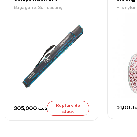
,
Bagagerie
Surfcasting
Fils nylon
Rupture de
51,000
205,000
د.ت
stock