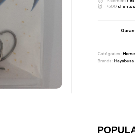
Paiement
flex
Fo
+500
clients s
Ex
Ba
Garant
Catégories :
Hame
Vo
Brands :
Hayabusa
Ac
Ca
42
Ca
POPUL