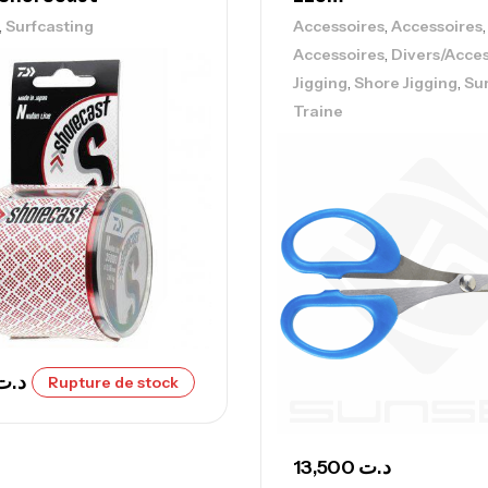
Ca
,
,
,
Surfcasting
Accessoires
Accessoires
,
Accessoires
Divers/Acces
,
,
Jigging
Shore Jigging
Su
Traine
Ca
– 
Ca
Ca
– 
د.ت
Rupture de stock
Ca
13,500
د.ت