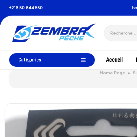
zembrapechetunisie@gmail.com
+216 50 644 550
Tous les paiem
Accueil
Catégories
Home Page
S