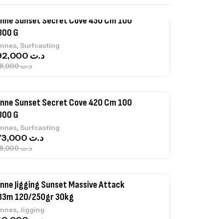
nne Sunset Secret Cove 450 Cm 100
300 G
,
nnes
Surfcasting
692,000
د.ت
768,000
د.ت
nne Sunset Secret Cove 420 Cm 100
300 G
,
nnes
Surfcasting
673,000
د.ت
748,000
د.ت
nne Jigging Sunset Massive Attack
83m 120/250gr 30kg
,
nnes
Jigging