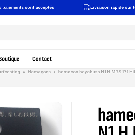
ents sont acceptés
Livraison rapide sur toute la
Boutique
Contact
urfcasting
Hameçons
hamecon hayabusa N1 H.MRS 171 Hib
hame
N1 H.