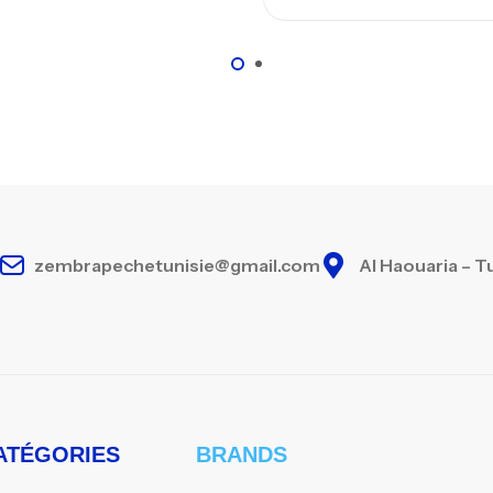
zembrapechetunisie@gmail.com
Al Haouaria – T
ATÉGORIES
BRANDS