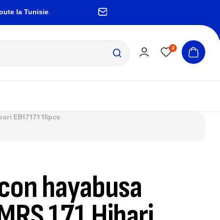
 Tunisie
zembrapechetunisie@gmail.com
2
ari EB17171 15pcs
con hayabusa
MRS 171 Hibari