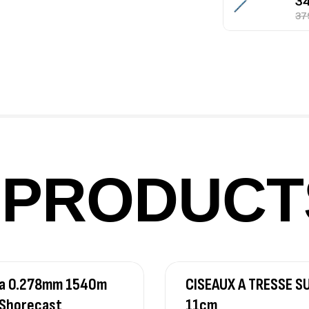
Fo
Ex
Ba
PRODUCT
Vo
Ac
iwa 0.278mm 1540m
CISEAUX A TRESSE S
Ca
42
 Shorecast
11cm