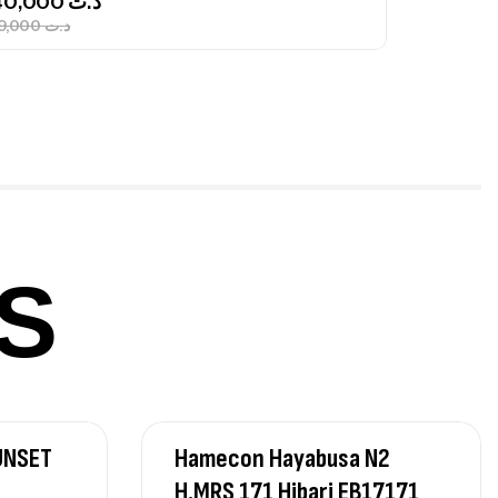
340,000
د.ت
379,000
د.ت
ureau Kalli Kunnan Funda 1.70m
panded
,
gagerie
Surfcasting
378,000
د.ت
420,000
د.ت
S
lant 3 Branches Inox T26S/35
,
castillage bateau
Accessoires bateaux
367,000
د.ت
UNSET
Hamecon Hayabusa N2
nne Sunset Beachstriker Surf Hybrid
0 Cm 100-250 G
H.MRS 171 Hibari EB17171