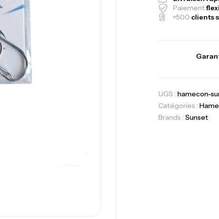
Paiement
flex
+500
clients s
Garant
Canne Jigging 
1.83m 120/250
UGS :
hamecon-sun
,
Cannes
Jigging
Catégories :
Hame
Brands :
Sunset
Foureau Kalli 
Expanded
,
Bagagerie
Surf
Volant 3 Branc
Accastillage ba