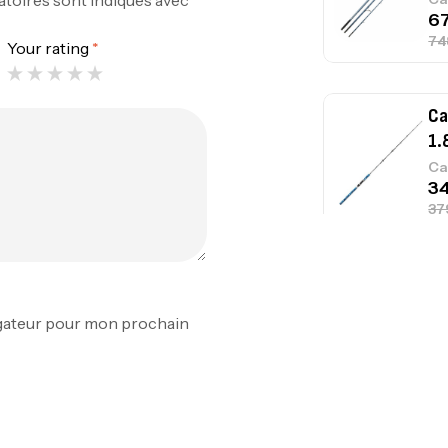
Your rating
*
Ca
1.
Ca
Fo
Ex
igateur pour mon prochain
Ba