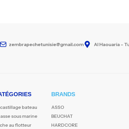
zembrapechetunisie@gmail.com
Al Haouaria – T
ATÉGORIES
BRANDS
castillage bateau
ASSO
asse sous marine
BEUCHAT
che au flotteur
HARDCORE