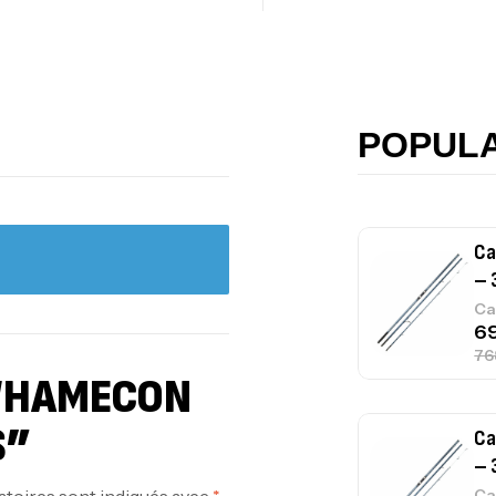
Ca
42
Ca
POPUL
Ca
– 
Ca
 “HAMECON
S”
Ca
– 
atoires sont indiqués avec
*
Ca