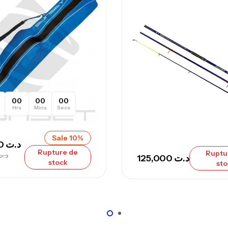
Ca
– 
Ca
00
00
00
Hrs
Mins
Secs
Sale 10%
233,000
د.ت
Rupture de
Ruptu
د.ت
125,000
د.ت
stock
sto