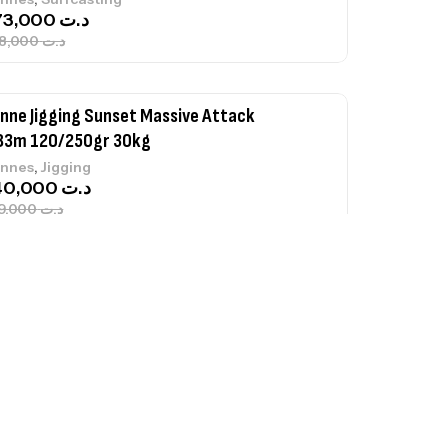
673,000
د.ت
748,000
د.ت
nne Jigging Sunset Massive Attack
83m 120/250gr 30kg
,
nnes
Jigging
340,000
د.ت
379,000
د.ت
ureau Kalli Kunnan Funda 1.70m
panded
,
gagerie
Surfcasting
378,000
د.ت
420,000
د.ت