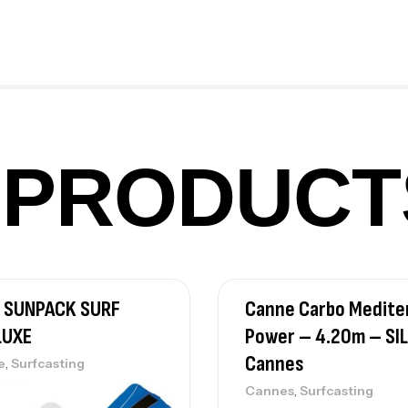
Vo
Ac
Ca
42
PRODUCT
Ca
Ca
 SUNPACK SURF
Canne Carbo Medite
– 
LUXE
Power – 4.20m – SI
Ca
Cannes
,
e
Surfcasting
,
Cannes
Surfcasting