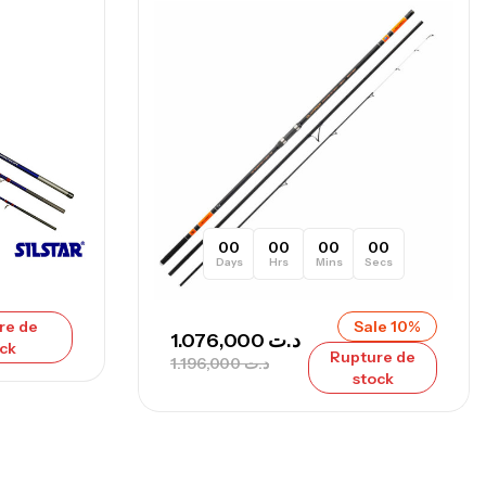
nne Sunset Secret Cove 420 Cm 100
300 G
,
nnes
Surfcasting
673,000
د.ت
748,000
د.ت
00
00
00
00
Days
Hrs
Mins
Secs
re de
Sale 10%
1.076,000
د.ت
ck
Rupture de
1.196,000
د.ت
stock