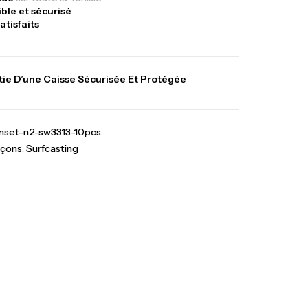
ible et sécurisé
atisfaits
ie D’une Caisse Sécurisée Et Protégée
Sunset Massive Attack
340,000
د.ت
gr 30kg
379,000
د.ت
set-n2-sw3313-10pcs
çons
,
Surfcasting
Kunnan Funda 1.70m
378,000
د.ت
420,000
د.ت
casting
hes Inox T26S/35
367,000
د.ت
,
teau
Accessoires bateaux