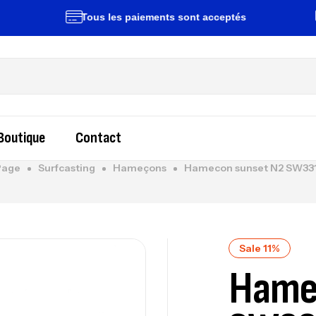
Tous les paiements sont acceptés
Liv
Boutique
Contact
Page
Surfcasting
Hameçons
Hamecon sunset N2 SW331
Sale 11%
Hame