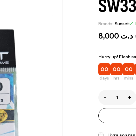
SW33
Brands:
Sunset
8,000
د.ت
Hurry up! Flash sa
00
00
00
days
hrs
mins
-
+
Livraison ra