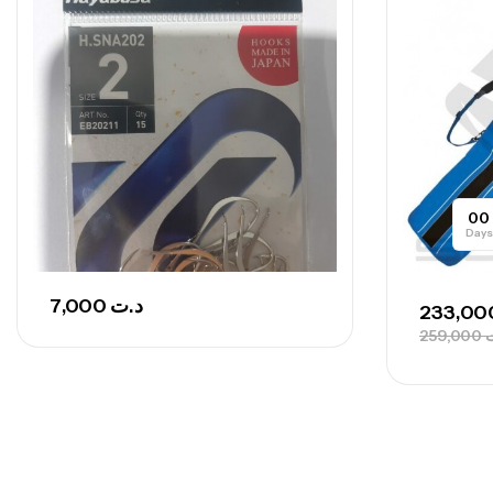
00
Days
7,000
د.ت
259,000