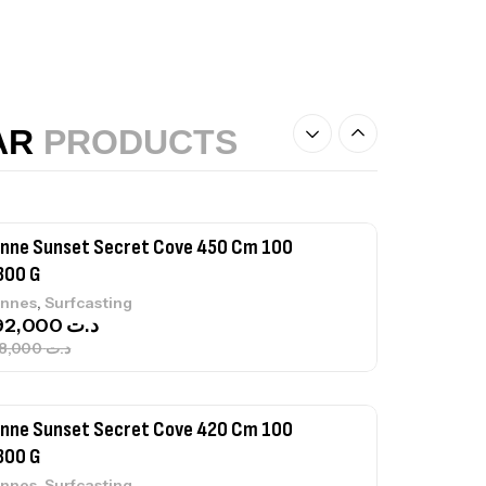
nne Sunset Beachstriker Surf Hybrid
0 Cm 100-250 G
,
nnes
Surfcasting
AR
PRODUCTS
215,000
د.ت
239,000
د.ت
nne Sunset Secret Cove 450 Cm 100
300 G
,
nnes
Surfcasting
692,000
د.ت
768,000
د.ت
nne Sunset Secret Cove 420 Cm 100
300 G
,
nnes
Surfcasting