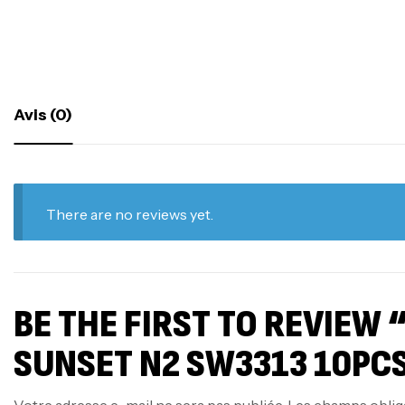
Avis (0)
There are no reviews yet.
BE THE FIRST TO REVIEW
SUNSET N2 SW3313 10PC
Votre adresse e-mail ne sera pas publiée.
Les champs oblig