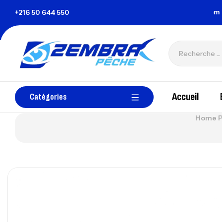
a Tunisie
+216 50 644 550
zembrapechetunisie@gmail.com
Accueil
Catégories
Home 