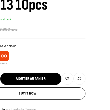
13 10pcs
In stock
8,950
د.ت
le ends in
00
secs
AJOUTER AU PANIER
BUY IT NOW
pide
sur toute la Tunisie