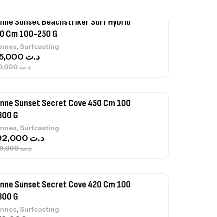
nne Sunset Secret Cove 450 Cm 100
300 G
,
nnes
Surfcasting
692,000
د.ت
768,000
د.ت
nne Sunset Secret Cove 420 Cm 100
300 G
,
nnes
Surfcasting
673,000
د.ت
748,000
د.ت
nne Jigging Sunset Massive Attack
83m 120/250gr 30kg
,
nnes
Jigging