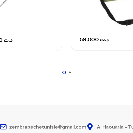
59,000
د.ت
205,000
د.ت
zembrapechetunisie@gmail.com
Al Haouaria – T