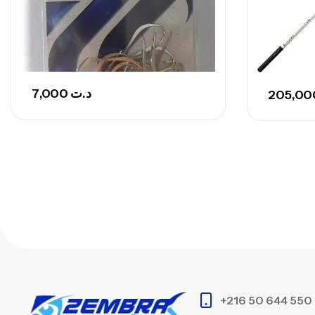
7,000
د.ت
+216 50 644 550