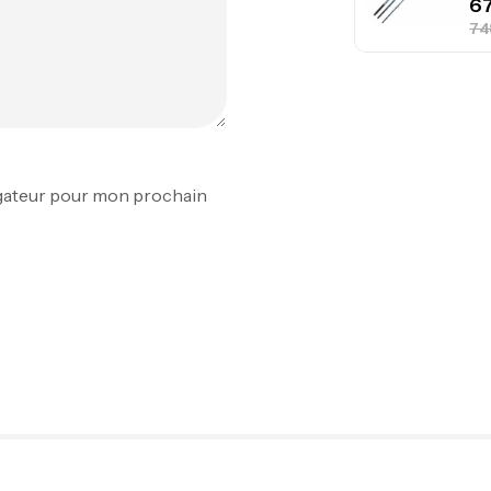
Fo
Ex
Ba
igateur pour mon prochain
Vo
Ac
Ca
42