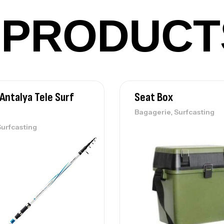
Ca
PRODUCT
Ca
– 
Ca
Antalya Tele Surf
Seat Box
,
Bagagerie
Surfcasting
Surfcasting
Ca
– 
Ca