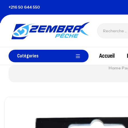
isie
+216 50 644 550
zembrapechetunisie@gmail.com
Accueil
Catégories
Home Pa