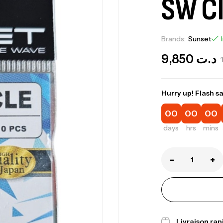
SW C
Brands:
Sunset
9,850
د.ت
Hurry up! Flash sa
00
00
00
days
hrs
mins
Ca
1.
-
+
Ca
Livraison ra