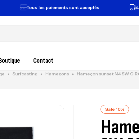
Tous les paiements sont acceptés
Livraiso
Boutique
Contact
ge
Surfcasting
Hameçons
Hameçon sunset N4 SW CIR
Sale 10%
Hame