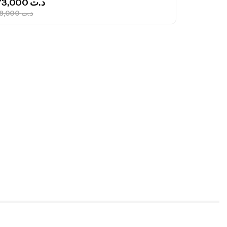
340,000
د.ت
379,000
د.ت
ureau Kalli Kunnan Funda 1.70m
panded
,
gagerie
Surfcasting
378,000
د.ت
420,000
د.ت
lant 3 Branches Inox T26S/35
,
castillage bateau
Accessoires bateaux
367,000
د.ت
nne Sunset Beachstriker Surf Hybrid
0 Cm 100-250 G