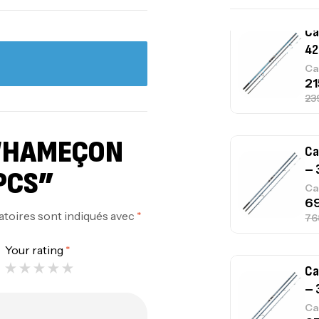
Ca
– 
Ca
 “HAMEÇON
Ca
– 
PCS”
Ca
atoires sont indiqués avec
*
Your rating
*
Ca
1.
Ca