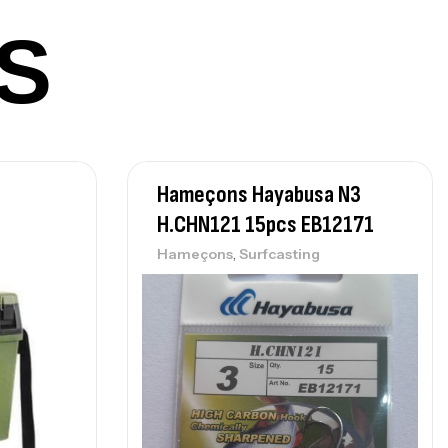
,
nnes
Surfcasting
S
215,000
د.ت
239,000
د.ت
nne Sunset Secret Cove 450 Cm 100
300 G
,
nnes
Surfcasting
Hameçons Hayabusa N3
692,000
د.ت
H.CHN121 15pcs EB12171
768,000
د.ت
,
Hameçons
Surfcasting
nne Sunset Secret Cove 420 Cm 100
300 G
,
nnes
Surfcasting
673,000
د.ت
748,000
د.ت