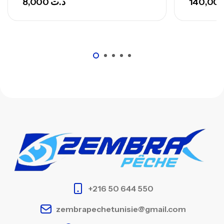
8,000
د.ت
+216 50 644 550
zembrapechetunisie@gmail.com