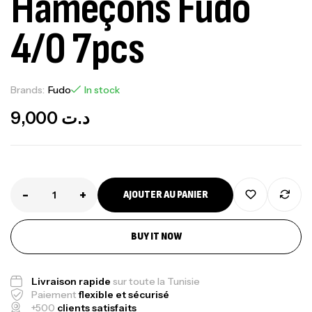
Hameçons Fudo
4/0 7pcs
Brands:
Fudo
In stock
9,000
د.ت
-
+
AJOUTER AU PANIER
Canne Jigging Sunset Massive Attack
BUY IT NOW
1.83m 120/250gr 30kg
,
Cannes
Jigging
340,000
د.ت
Livraison rapide
sur toute la Tunisie
379,000
د.ت
Paiement
flexible et sécurisé
+500
clients satisfaits