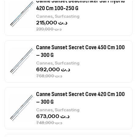
Canne Sunset Secret Cove 450 Cm 100
– 300 G
,
Cannes
Surfcasting
692,000
د.ت
768,000
د.ت
Canne Sunset Secret Cove 420 Cm 100
– 300 G
,
Cannes
Surfcasting
673,000
د.ت
748,000
د.ت
Canne Jigging Sunset Massive Attack
1.83m 120/250gr 30kg
,
Cannes
Jigging
340,000
د.ت
379,000
د.ت