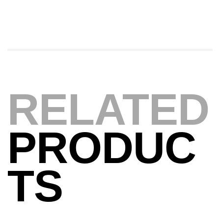
Foureau Kalli Kunnan Funda 1.70m
Expanded
,
Bagagerie
Surfcasting
378,000
د.ت
420,000
د.ت
RELATED
Volant 3 Branches Inox T26S/35
,
Accastillage bateau
Accessoires bateaux
367,000
د.ت
PRODUC
Canne Sunset Beachstriker Surf Hybrid
420 Cm 100-250 G
TS
,
Cannes
Surfcasting
215,000
د.ت
239,000
د.ت