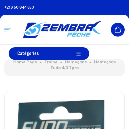
+216 50 644 550
Catégories
Home Page
Traine
Hameçons
Hameçons
Fudo 4/0 7pcs