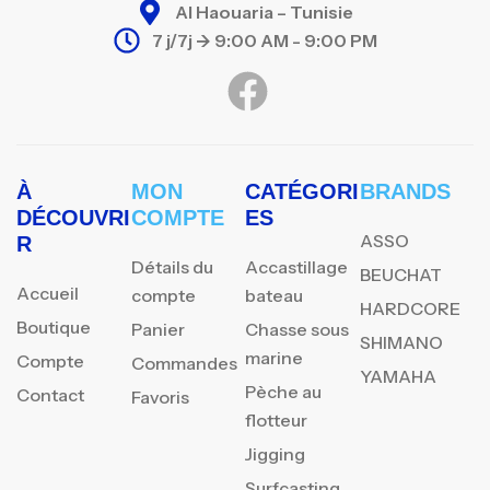
Al Haouaria – Tunisie
7 j/7j -> 9:00 AM - 9:00 PM
À
MON
CATÉGORI
BRANDS
DÉCOUVRI
COMPTE
ES
ASSO
R
Détails du
Accastillage
BEUCHAT
Accueil
compte
bateau
HARDCORE
Boutique
Panier
Chasse sous
SHIMANO
marine
Compte
Commandes
YAMAHA
Pèche au
Contact
Favoris
flotteur
Jigging
Surfcasting