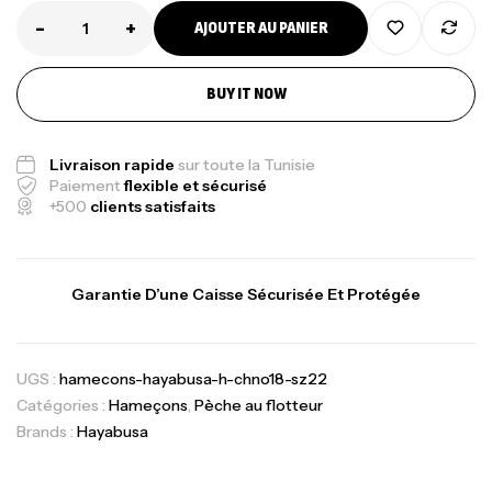
-
+
AJOUTER AU PANIER
BUY IT NOW
Livraison rapide
sur toute la Tunisie
Paiement
flexible et sécurisé
+500
clients satisfaits
Garantie D’une Caisse Sécurisée Et Protégée
UGS :
hamecons-hayabusa-h-chno18-sz22
Catégories :
Hameçons
,
Pèche au flotteur
Brands :
Hayabusa