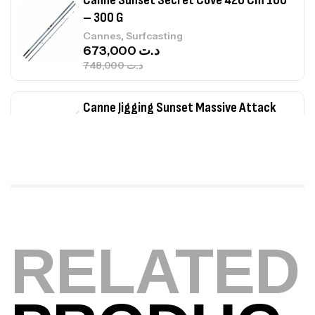
– 300 G
,
Cannes
Surfcasting
673,000
د.ت
748,000
د.ت
Canne Jigging Sunset Massive Attack
1.83m 120/250gr 30kg
,
Cannes
Jigging
340,000
د.ت
379,000
د.ت
Foureau Kalli Kunnan Funda 1.70m
Expanded
RELATED
,
Bagagerie
Surfcasting
378,000
د.ت
420,000
د.ت