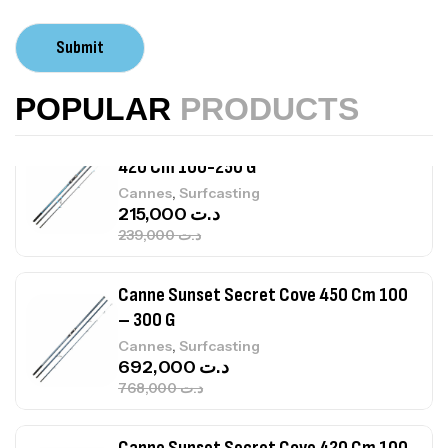
Volant 3 Branches Inox T26S/35
Submit
,
Accastillage bateau
Accessoires bateaux
367,000
د.ت
POPULAR
PRODUCTS
Canne Sunset Beachstriker Surf Hybrid
420 Cm 100-250 G
,
Cannes
Surfcasting
215,000
د.ت
239,000
د.ت
Canne Sunset Secret Cove 450 Cm 100
– 300 G
,
Cannes
Surfcasting
692,000
د.ت
768,000
د.ت
Canne Sunset Secret Cove 420 Cm 100