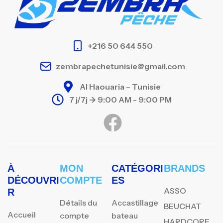
+216 50 644 550
zembrapechetunisie@gmail.com
Al Haouaria – Tunisie
7 j/7j -> 9:00 AM - 9:00 PM
À
MON
CATÉGORI
BRANDS
DÉCOUVRI
COMPTE
ES
ASSO
R
Détails du
Accastillage
BEUCHAT
Accueil
compte
bateau
HARDCORE