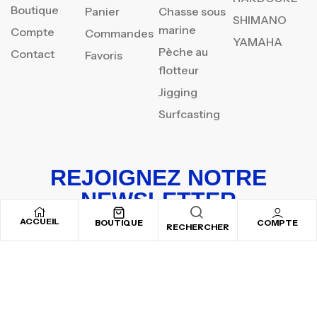
Boutique
Panier
Chasse sous
SHIMANO
marine
Compte
Commandes
YAMAHA
Pèche au
Contact
Favoris
flotteur
Jigging
Surfcasting
REJOIGNEZ NOTRE
NEWSLETTER
ACCUEIL
Inscrivez-vous pour recevoir nos offres spéciales
BOUTIQUE
COMPTE
RECHERCHER
Copyright © 2025
By ADSVALLEY
. All rights reserved