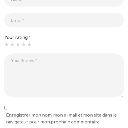
Your rating
*
Canne Jigging Sunset Massive Attack
1.83m 120/250gr 30kg
,
Cannes
Jigging
340,000
د.ت
379,000
د.ت
Foureau Kalli Kunnan Funda 1.70m
Expanded
,
Bagagerie
Surfcasting
378,000
د.ت
Enregistrer mon nom, mon e-mail et mon site dans le
420,000
د.ت
navigateur pour mon prochain commentaire.