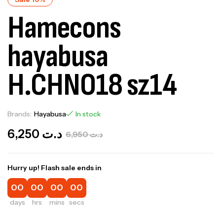
Hamecons
hayabusa
H.CHNO18 sz14
Brands:
Hayabusa
In stock
6,250
د.ت
6,950
د.ت
Hurry up! Flash sale ends in
00
00
00
00
days
hrs
mins
secs