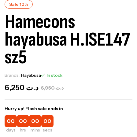
Sale 10%
Hamecons
hayabusa H.ISE147
sz5
Brands:
Hayabusa
In stock
6,250
د.ت
6,950
د.ت
Hurry up! Flash sale ends in
00
00
00
00
days
hrs
mins
secs