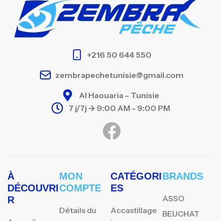
+216 50 644 550
zembrapechetunisie@gmail.com
Al Haouaria – Tunisie
7 j/7j -> 9:00 AM - 9:00 PM
À
MON
CATÉGORI
BRANDS
DÉCOUVRI
COMPTE
ES
ASSO
R
Détails du
Accastillage
BEUCHAT