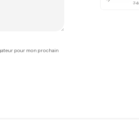
Ca
1.
Ca
igateur pour mon prochain
Fo
Ex
Ba
Vo