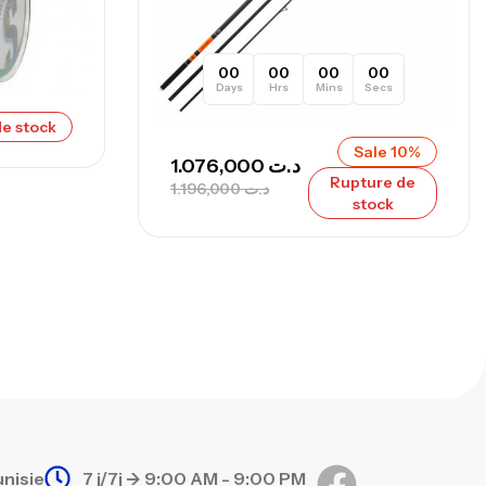
nne Sunset Secret Cove 420 Cm 100
300 G
,
nnes
Surfcasting
00
00
00
00
673,000
د.ت
Days
Hrs
Mins
Secs
748,000
د.ت
e stock
Sale 10%
1.076,000
د.ت
Rupture de
1.196,000
د.ت
stock
unisie
7 j/7j -> 9:00 AM - 9:00 PM