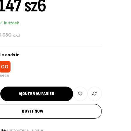
147 sz6
In stock
6,950
د.ت
le ends in
00
secs
AJOUTER AU PANIER
BUY IT NOW
nne Jigging Sunset Massive Attack
pide
sur toute la Tunisie