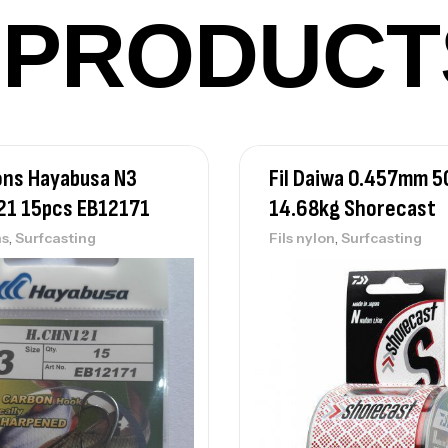
Ac
PRODUCT
Ca
42
Ca
ns Hayabusa N3
Fil Daiwa 0.457mm 
21 15pcs EB12171
14.68kg Shorecast
,
,
s
Surfcasting
Fils nylon
Surfcasting
Ca
– 
Ca