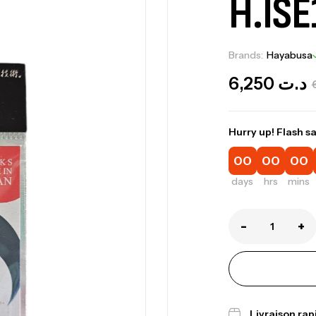
H.ISE
Brands:
Hayabusa
6,250
د.ت
Hurry up! Flash sa
00
00
00
days
hrs
mins
-
+
Ca
Livraison ra