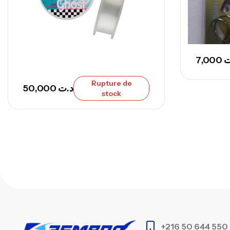
7,000
ت
Rupture de
50,000
د.ت
stock
+216 50 644 550