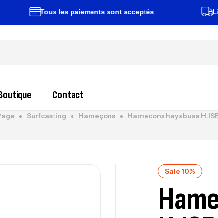
Tous les paiements sont acceptés
Livrai
Boutique
Contact
Page
Surfcasting
Hameçons
Hamecons hayabusa H.ISE
Sale 10%
Hame