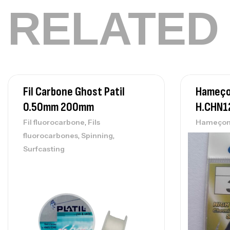
RELATED
Fil Carbone Ghost Patil
Hameço
0.50mm 200mm
H.CHN1
,
Fil fluorocarbone
Fils
Hameçon
,
,
fluorocarbones
Spinning
Surfcasting