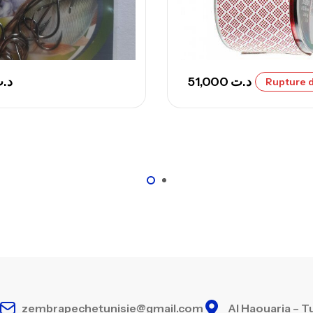
Ca
– 
Ca
د.
51,000
د.ت
Rupture d
zembrapechetunisie@gmail.com
Al Haouaria – T