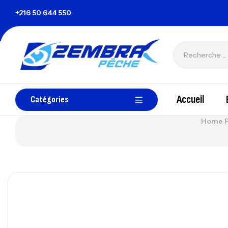
unisie
+216 50 644 550
zembrapechetunisie@gmail.com
Accueil
Catégories
Home 