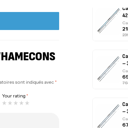
Ca
42
Ca
 “HAMECONS
Ca
– 
Ca
atoires sont indiqués avec
*
Your rating
*
Ca
– 
Ca