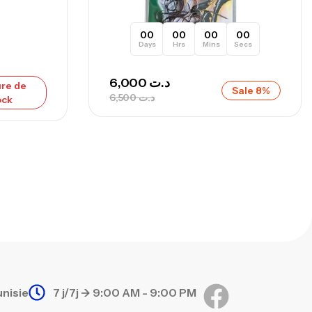
00
00
00
00
Days
Hrs
Mins
Secs
6,000
د.ت
re de
Sale 8%
6,500
د.ت
ock
unisie
7 j/7j -> 9:00 AM - 9:00 PM