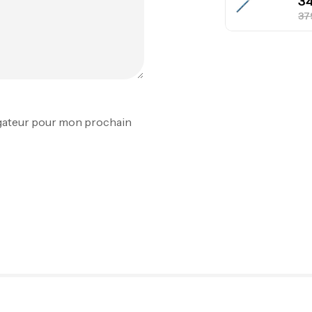
Fo
Ex
Ba
igateur pour mon prochain
Vo
Ac
Ca
42