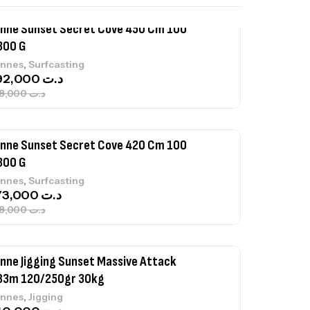
nne Sunset Secret Cove 450 Cm 100
300 G
,
nnes
Surfcasting
692,000
د.ت
768,000
د.ت
nne Sunset Secret Cove 420 Cm 100
300 G
,
nnes
Surfcasting
673,000
د.ت
748,000
د.ت
nne Jigging Sunset Massive Attack
83m 120/250gr 30kg
,
nnes
Jigging