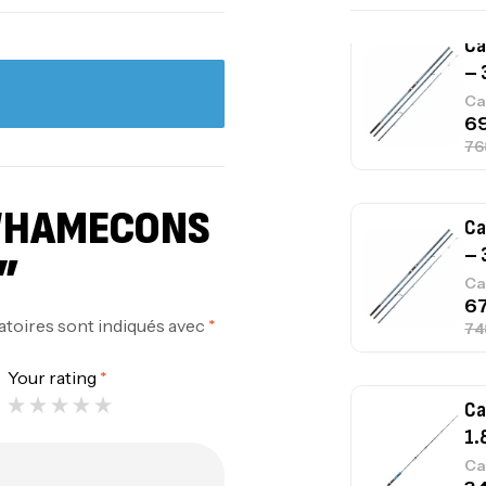
Ca
– 
Ca
 “HAMECONS
Ca
– 
”
Ca
atoires sont indiqués avec
*
Your rating
*
Ca
1.
Ca