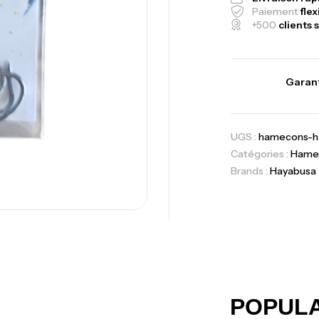
Fo
Paiement
flex
Ex
+500
clients s
Ba
Garant
Vo
UGS :
hamecons-ha
Ac
Catégories :
Hame
Brands :
Hayabusa
Ca
42
Ca
POPUL