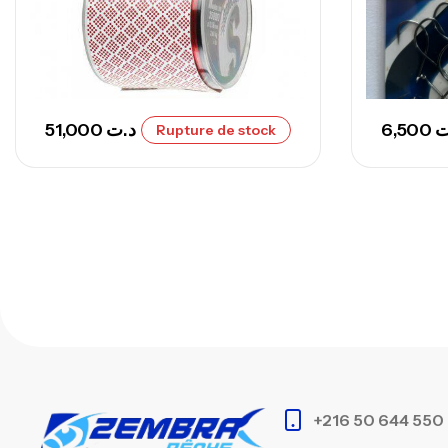
51,000
د.ت
6,500
ت
Rupture de stock
+216 50 644 550