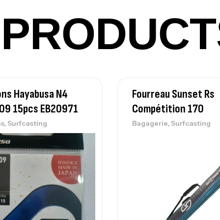
Ca
PRODUCT
Ca
– 
Ca
ns Hayabusa N4
Fourreau Sunset Rs
09 15pcs EB20971
Compétition 170
,
,
s
Surfcasting
Bagagerie
Surfcasting
Ca
– 
Ca