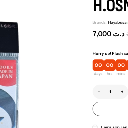
H.OSN
Brands:
Hayabusa
7,000
د.ت
Hurry up! Flash sa
00
00
00
days
hrs
mins
Ca
1.
-
+
Ca
Livraison ra