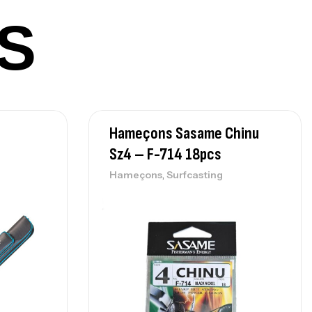
,
nnes
Surfcasting
S
215,000
د.ت
239,000
د.ت
nne Sunset Secret Cove 450 Cm 100
300 G
,
nnes
Surfcasting
Hameçons Sasame Chinu
692,000
د.ت
Sz4 – F-714 18pcs
768,000
د.ت
,
Hameçons
Surfcasting
nne Sunset Secret Cove 420 Cm 100
300 G
,
nnes
Surfcasting
673,000
د.ت
748,000
د.ت