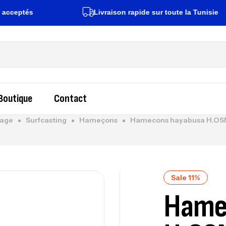
tés
Livraison rapide sur toute la Tunisie
Boutique
Contact
age
Surfcasting
Hameçons
Hamecons hayabusa H.OSN
Sale 11%
Hame