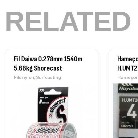
RELATED
Fil Daiwa 0.278mm 1540m
Hameço
5.66kg Shorecast
H.UMT2
,
Fils nylon
Surfcasting
Hameçon