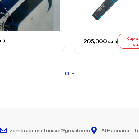
Ruptu
د.
205,000
د.ت
st
zembrapechetunisie@gmail.com
Al Haouaria – T