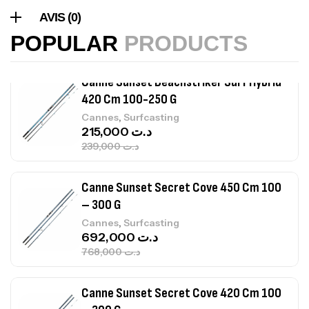
420 Cm 100-250 G
AVIS (0)
,
Cannes
Surfcasting
POPULAR
PRODUCTS
215,000
د.ت
239,000
د.ت
Canne Sunset Secret Cove 450 Cm 100
– 300 G
,
Cannes
Surfcasting
692,000
د.ت
768,000
د.ت
Canne Sunset Secret Cove 420 Cm 100
– 300 G
,
Cannes
Surfcasting
673,000
د.ت
748,000
د.ت