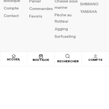
Boutique
Panier
Chasse sous
SHIMANO
marine
Compte
Commandes
YAMAHA
Pèche au
Contact
Favoris
flotteur
Jigging
Surfcasting
REJOIGNEZ NOTRE
ACCUEIL
BOUTIQUE
COMPTE
RECHERCHER
NEWSLETTER
Inscrivez-vous pour recevoir nos offres spéciales
Copyright © 2025
By ADSVALLEY
. All rights reserved