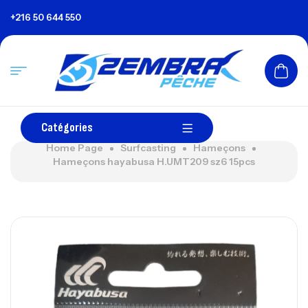
+216 50 644 550
Catégories
Home Page
Surfcasting
Hameçons
Hameçons hayabusa H.UMT209 sz6 15pcs