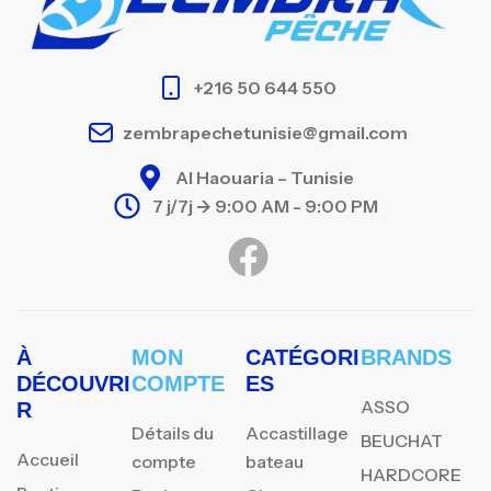
+216 50 644 550
zembrapechetunisie@gmail.com
Al Haouaria – Tunisie
7 j/7j -> 9:00 AM - 9:00 PM
À
MON
CATÉGORI
BRANDS
DÉCOUVRI
COMPTE
ES
ASSO
R
Détails du
Accastillage
BEUCHAT
Accueil
compte
bateau
HARDCORE