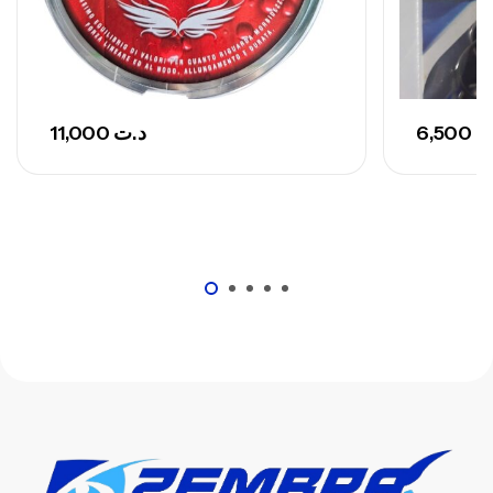
11,000
د.ت
6,500
ت