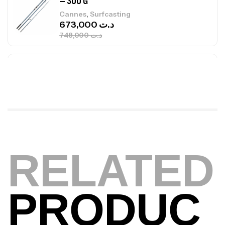
Canne Jigging Sunset Massive Attack
1.83m 120/250gr 30kg
,
Cannes
Jigging
340,000
د.ت
379,000
د.ت
Foureau Kalli Kunnan Funda 1.70m
Expanded
,
Bagagerie
Surfcasting
378,000
د.ت
420,000
د.ت
RELATED
Volant 3 Branches Inox T26S/35
,
Accastillage bateau
Accessoires bateaux
367,000
د.ت
PRODUC
Canne Sunset Beachstriker Surf Hybrid