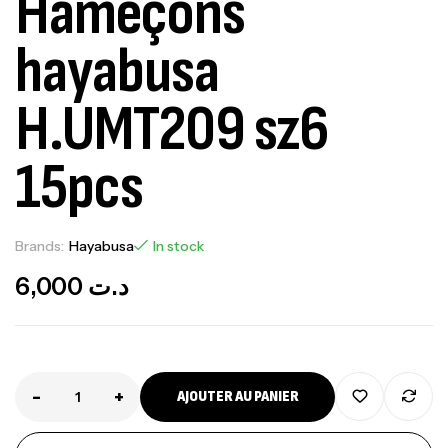
Hameçons
hayabusa
H.UMT209 sz6
15pcs
Brands:
Hayabusa
In stock
6,000
د.ت
-
+
AJOUTER AU PANIER