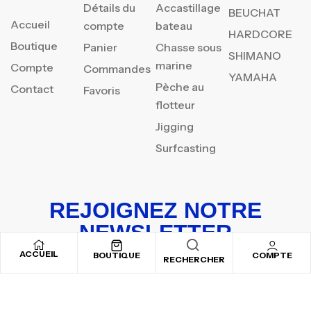
Détails du
Accastillage
BEUCHAT
Accueil
compte
bateau
HARDCORE
Boutique
Panier
Chasse sous
SHIMANO
marine
Compte
Commandes
YAMAHA
Pèche au
Contact
Favoris
flotteur
Jigging
Surfcasting
REJOIGNEZ NOTRE
NEWSLETTER
ACCUEIL
Inscrivez-vous pour recevoir nos offres spéciales
BOUTIQUE
COMPTE
RECHERCHER