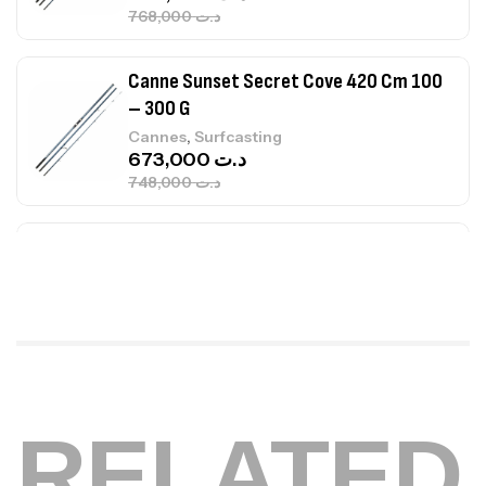
748,000
د.ت
Canne Jigging Sunset Massive Attack
1.83m 120/250gr 30kg
,
Cannes
Jigging
340,000
د.ت
379,000
د.ت
Foureau Kalli Kunnan Funda 1.70m
Expanded
,
Bagagerie
Surfcasting
378,000
د.ت
420,000
د.ت
Volant 3 Branches Inox T26S/35
RELATED
,
Accastillage bateau
Accessoires bateaux
367,000
د.ت