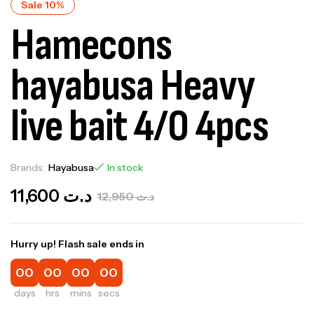
Sale 10%
Hamecons
hayabusa Heavy
live bait 4/0 4pcs
Brands:
Hayabusa
In stock
11,600
د.ت
12,950
د.ت
Hurry up! Flash sale ends in
00
00
00
00
days
hrs
mins
secs