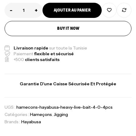
-
+
AJOUTER AU PANIER
BUY IT NOW
Livraison rapide
sur toute la Tunisie
Paiement
flexible et sécurisé
+500
clients satisfaits
Garantie D’une Caisse Sécurisée Et Protégée
UGS :
hamecons-hayabusa-heavy-live-bait-4-0-4pcs
Catégories :
Hameçons
,
Jigging
Brands :
Hayabusa