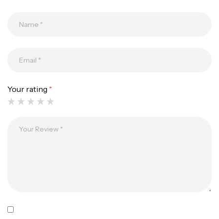
Canne Jigging Sunset Massive Attack
1.83m 120/250gr 30kg
,
Cannes
Jigging
340,000
د.ت
379,000
د.ت
Your rating
*
Foureau Kalli Kunnan Funda 1.70m
Expanded
,
Bagagerie
Surfcasting
378,000
د.ت
420,000
د.ت
Volant 3 Branches Inox T26S/35
,
Accastillage bateau
Accessoires bateaux
367,000
د.ت