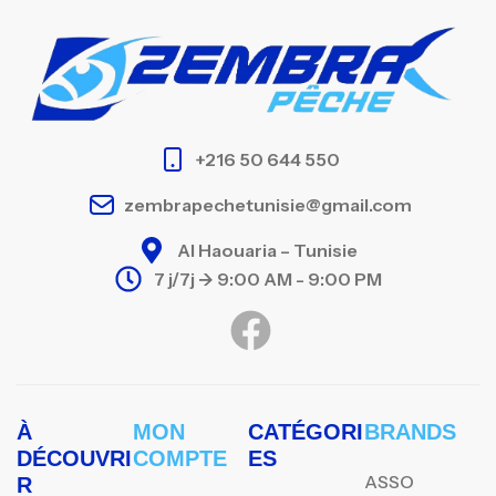
+216 50 644 550
zembrapechetunisie@gmail.com
Al Haouaria – Tunisie
7 j/7j -> 9:00 AM - 9:00 PM
À
MON
CATÉGORI
BRANDS
DÉCOUVRI
COMPTE
ES
ASSO
R