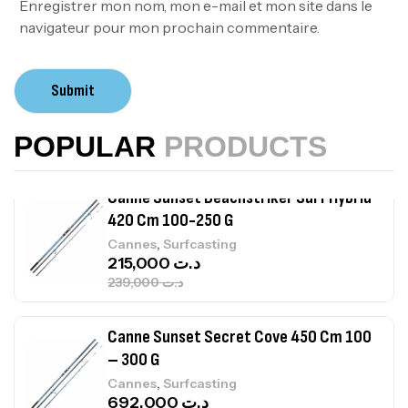
Enregistrer mon nom, mon e-mail et mon site dans le
navigateur pour mon prochain commentaire.
Canne Sunset Beachstriker Surf Hybrid
420 Cm 100-250 G
Submit
,
Cannes
Surfcasting
215,000
د.ت
POPULAR
PRODUCTS
239,000
د.ت
Canne Sunset Secret Cove 450 Cm 100
– 300 G
,
Cannes
Surfcasting
692,000
د.ت
768,000
د.ت
Canne Sunset Secret Cove 420 Cm 100
– 300 G
,
Cannes
Surfcasting
673,000
د.ت